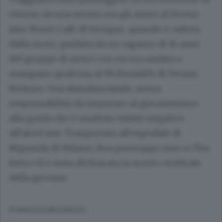
ritorno da una serata con gli amici al Doctor
Jazz Music Cafè di Seregno, quando è caduta
dalla moto, guidata da un ragazzo di 16 anni
del gruppo di amici con cui era andata a
mangiare qualcosa al McDonald’s di Verano
Brianza. Una sbandata fatale, senza
responsabilità da imputare al giovanissimo
alla guida che è risultato infatti negativo
all’alcol test. Trasportata all’ospedale di
Niguarda di Milano, Bea purtroppo non ce l’ha
fatta e lì è stata dichiarata la morte cerebrale
della giovane.
© RIPRODUZIONE RISERVATA