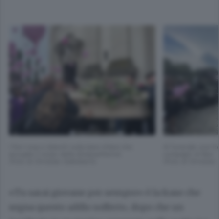
I fiori rosa e bianchi sulla bara chiara che
Al funerale una foll
accoglie il corpo della diciassettenne
compagni di Bea
(Foto di Christian Galimberti)
(Foto di Christian 
«Tu sarai giovane per sempre» è la frase che
segna questo addio sofferto, dopo che un