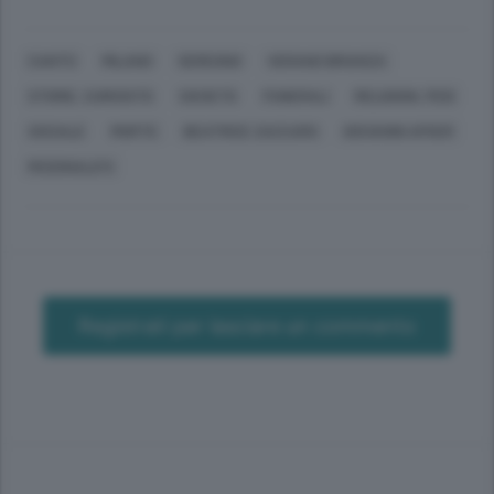
CANTÙ
MILANO
SEREGNO
VERANO BRIANZA
STORIE, CURIOSITÀ
SOCIETÀ
FUNERALI
RELIGIONI, FEDI
SOCIALE
MORTE
BEATRICE ZACCARO
GIOVANNI AFKER
MCDONALD'S
Registrati per lasciare un commento