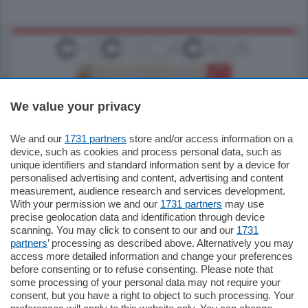
We value your privacy
We and our
1731 partners
store and/or access information on a
185.000
€
device, such as cookies and process personal data, such as
unique identifiers and standard information sent by a device for
Cernobbio - Como
personalised advertising and content, advertising and content
Appartamento
measurement, audience research and services development.
Situato nella tranquilla frazione di Piazza
With your permission we and our
1731 partners
may use
Santo Stefano, in un contesto riservato e a
precise geolocation data and identification through device
pochi minuti …
scanning. You may click to consent to our and our
1731
partners
’ processing as described above. Alternatively you may
mq.
80
access more detailed information and change your preferences
before consenting or to refuse consenting. Please note that
some processing of your personal data may not require your
consent, but you have a right to object to such processing. Your