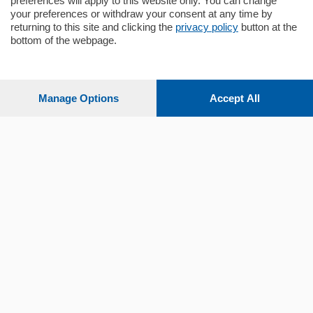
preferences will apply to this website only. You can change
your preferences or withdraw your consent at any time by
returning to this site and clicking the
privacy policy
button at the
Sezioni
bottom of the webpage.
Settimanali
Manage Options
Accept All
Territorio
Sport
Chi Siamo
Servizi