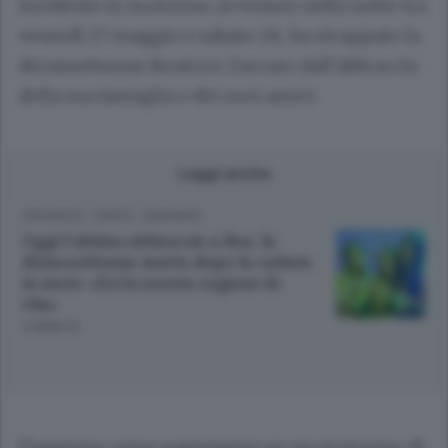
incidente in motorino avvenuto nella notte tra
venerdì 27 maggio e sabato 28, ha strappato la
diciassettenne Beatrice Zaccaro dall’abbraccio
della sua famiglia e dei suoi amici.
Leggi anche
CRONACA
/
CANTÙ - MARIANO
Oggi l’ultimo abbraccio a Bea, la
diciassettenne morta dopo la caduta
in moto: «Eri la nostra ragione di
vita»
3 ANNI FA
Viaggiava come passeggero su un motorino di