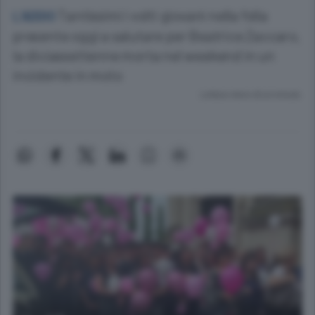
Tantissimi i volti giovani nella folla
L’ADDIO
presente oggi a salutare per Beatrice Zaccaro,
la diciassettenne morta nel weekend in un
incidente in moto
Lettura meno di un minuto.