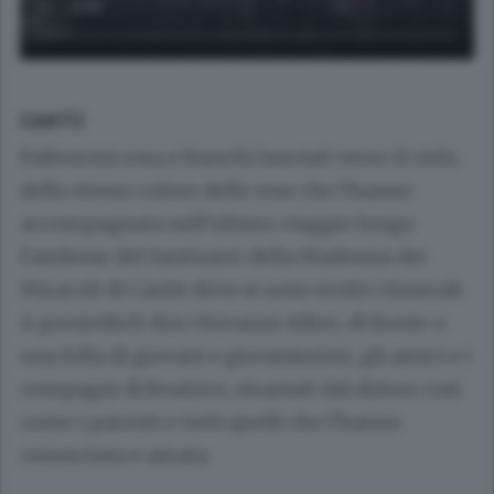
CANTÙ
Palloncini rosa e bianchi lanciati verso il cielo,
dello stesso colore delle rose che l’hanno
accompagnata nell’ultimo viaggio lungo
l’ambone del Santuario della Madonna dei
Miracoli di Cantù dove si sono svolti i funerali.
A presiederli don Giovanni Afker, di fronte a
una folla di giovani e giovanissimi, gli amici e i
compagni di Beatrice, straziati dal dolore così
come i parenti e tutti quelli che l’hanno
conosciuta e amata.