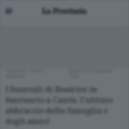
CRONACA
/
CANTÙ -
MARTEDÌ 30 MAGGIO
MARIANO
2023
I funerali di Beatrice in
Santuario a Cantù: l’ultimo
abbraccio della famiglia e
degli amici