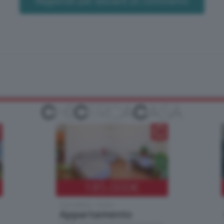
Registrati per lasciare un commento
185.000
€
Cernobbio - Como
Appartamento
Situato nella tranquilla frazione di Piazza