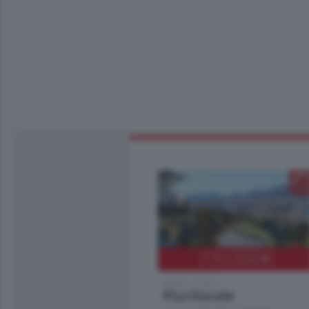
770.000
€
Como - Como
Plurilocale
in zona residenziale e tranquilla,