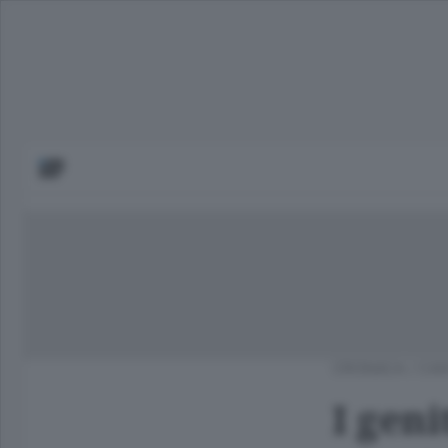
CRONACA
/
CAN
I geni