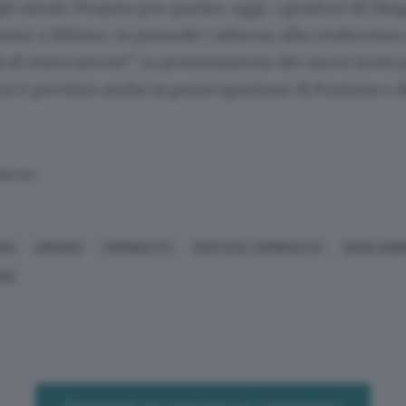
li utenti. Proprio per questo, oggi, i genitori di Di
anno a Milano, in piazzale Cadorna, alla conferenz
à di innovazione”, la presentazione dei nuovi treni p
cui è prevista anche la partecipazione di Fontana e de
SERVATA
ANO
OMICIDIO
CRIMINALITÀ
GIUSTIZIA, CRIMINALITÀ
DIEGO AND
NI