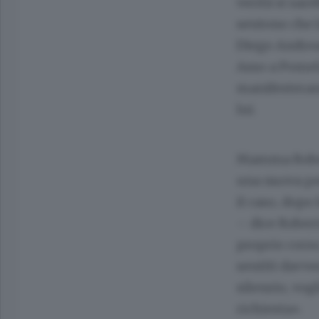
verità si sare
sentono che la
Diego Andrean
Asso a Pomela
manifesterann
lui.
Mamma Robert
una nuova per
il caso, dopo
– dice Robert
proprio cors
sentiti davve
silenzio, vog
richiesta».