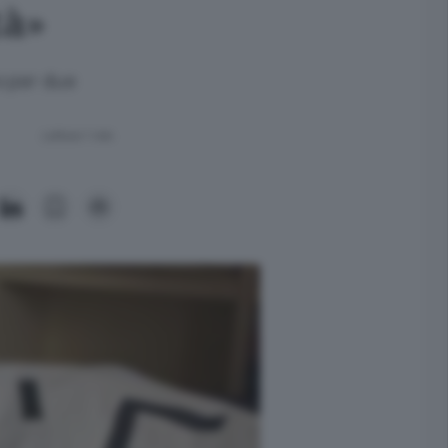
tà»
o per due
Lettura 1 min.