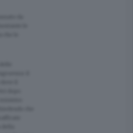
ausato da
nostante le
a che le
delle
ngruenza: il
dove il
etri dopo
 ministro
chiedendo che
rafficate
 della