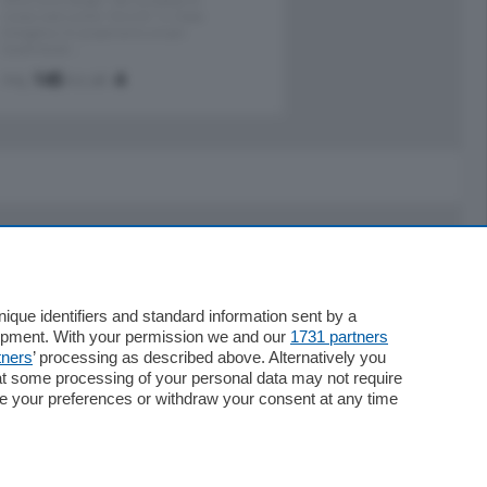
nuova costruzione "JIULIUS" in Classe
Energetica A2 proponiamo ampio
Quadrilocale …
mq.
145
locali:
4
Servizi
Necrologie
que identifiers and standard information sent by a
lopment. With your permission we and our
1731 partners
Pubblicità
tners
’ processing as described above. Alternatively you
Concorsi
at some processing of your personal data may not require
Abbonamenti
nge your preferences or withdraw your consent at any time
Più letti
Le aziende comunicano
Speciali