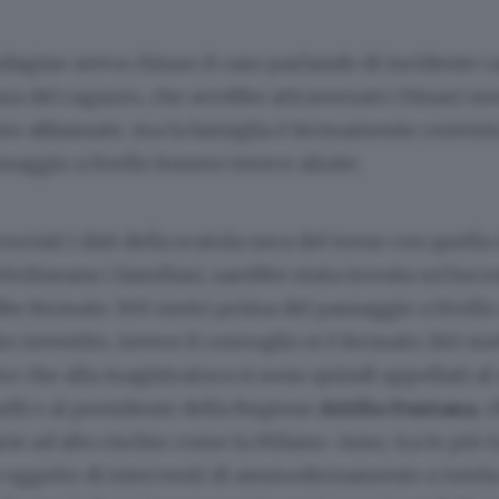
agine aveva chiuso il caso parlando di incidente c
 del ragazzo, che avrebbe attraversato i binari no
ero abbassate, ma la famiglia è fermamente convint
ssaggio a livello fossero invece alzate.
rociati i dati della scatola nera del treno con quella 
sottolineano i familiari, sarebbe stata trovata un’inco
bbe fermato 300 metri prima del passaggio a livello 
to investito, invece il convoglio si è fermato 260 m
tre che alla magistratura si sono quindi appellati al
lli e al presidente della Regione
Attilio Fontana
, 
arie ad alto rischio come la Milano–Asso, tra le più t
no oggetto di interventi di ammodernamento a tutela