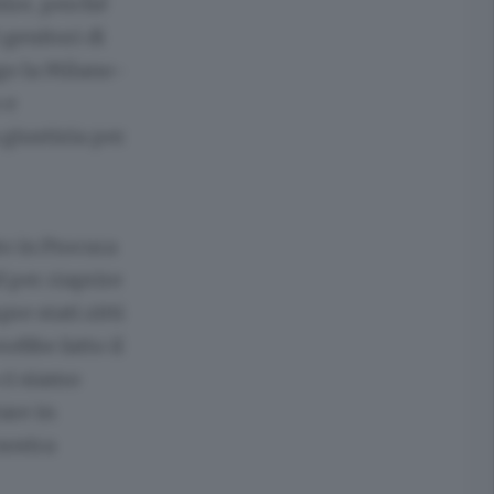
tire, perché
 genitori di
go la Milano-
 e
giustizia per
o in Procura
 per riaprire
re stati zitti
ebbe fatto il
 ci siamo
are in
nostra