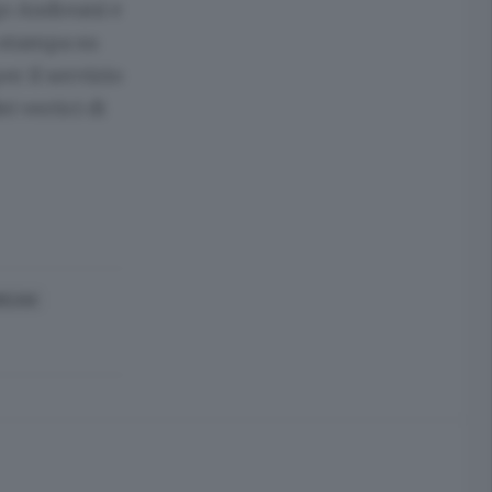
ego Andreani e
a stampa su
er il servizio
i vertici di
REANI