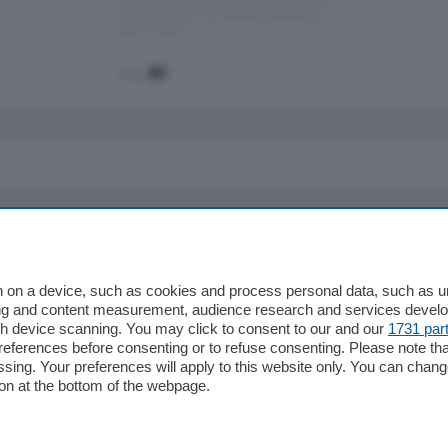
Santo Stefano, in un contesto riservato e a
pochi minuti …
mq.
80
io
Chi Siamo
Redazione
 on a device, such as cookies and process personal data, such as uni
ising and content measurement, audience research and services deve
Editore
gh device scanning. You may click to consent to our and our
1731 par
li
Contatti
ferences before consenting or to refuse consenting. Please note th
ariano
Privacy e Policy
essing. Your preferences will apply to this website only. You can cha
on at the bottom of the webpage.
bassa