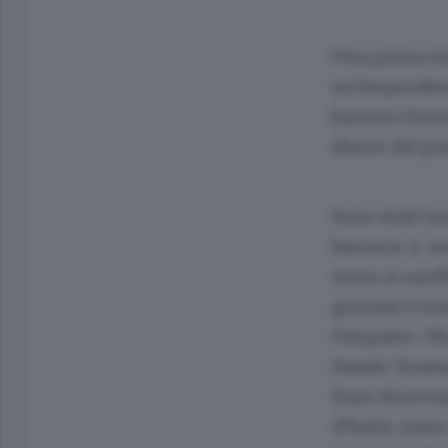
Una prima ind
un’imprudenza
barriere foss
sbarre del pa
Sono stati inc
barriere, e, 
treno si sare
giovane è sta
l’impatto. Ol
Danilo Tonine
linee ferrovi
d’Italia, sia