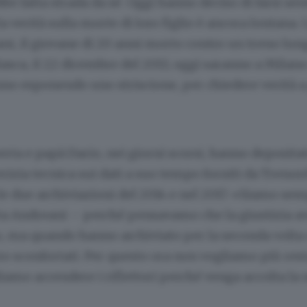
bbe fatta strada da sé. Oggi hanno deciso di farsi sen
 verità sulla morte di loro figlio è ancora lontana. I
i, il giovane di 20 anni morto contro un treno lun
sca, il 22 dicembre del 2013, oggi saranno a Milano
o esponendo uno striscione, per chiedere verità a 
a e papà Dario, nei giorni scorsi, hanno depositat
izia tecnica sui dati a suo tempo forniti da Trenord
 le due archiviazioni del 2014 e nel 2017. «Siamo semp
a Andreani – perché pensavamo che la giustizia avr
o, ma quando hanno archiviato per la seconda volta
ro sconfortati. Per questo ora non vogliamo più rest
liamo accendere i riflettori perché venga accolta la 