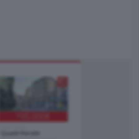
795.000
€
Como - Como
Quadrilocale
Zona Como Borghi. Nel complesso di