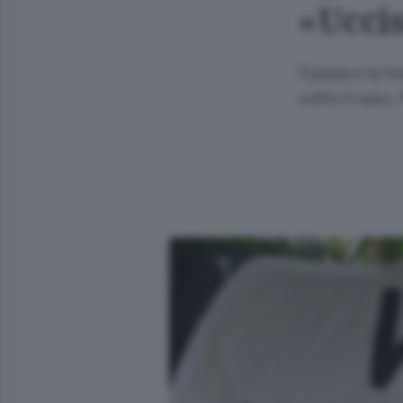
«Uccis
Il papà e la
volte il caso