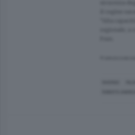
sicurezza deg
il cugino sar
”Alta capacit
regionale, a 
Fnm.
© RIPRODUZIONE RI
INVERIGO
MIL
ROBERTA ANDREA