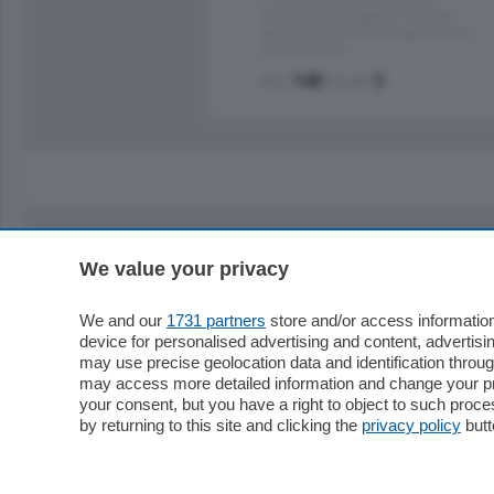
proponiamo prestigioso e luminoso
appartamento all'ultimo piano di uno
stabile signorile …
mq.
140
locali:
5
We value your privacy
Sezioni
Territor
Cronaca
Como
We and our
1731 partners
store and/or access information
device for personalised advertising and content, advert
Economia
Cintura
may use precise geolocation data and identification throu
Cultura e Spettacoli
Lago e val
may access more detailed information and change your pre
Sport
Cantù e M
your consent, but you have a right to object to such proc
Editoriali
Erba
by returning to this site and clicking the
privacy policy
butt
Podcast
Olgiate e 
Quatar Pass