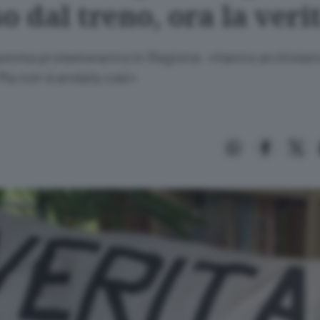
o dal treno, ora la veri
 mamma protesteranno in Regione: «Hanno archiviat
. Ma non è andata così»