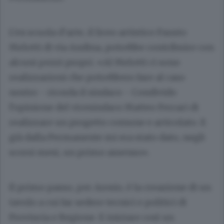
L’ex scuola d’arte, il liceo artistico Fausto
Melotti di via Andina, potrebbe contribuire con
alcuni pezzi propri. «Al Melotti ci sono
realizzazioni che potrebbero fare al caso
nostro - ricorda il sindaco - Condivido
l’opinione del vicesindaco
Matteo Ferrari
di
realizzare un progetto comune e articolato. E
già dalla Permanente mi era stato dato, negli
scorsi mesi, un primo assenso».
Il primo passo, per Arosio, è la creazione di un
tavolo a cui far sedere tecnici e politici di
Provincia e Regione. E iniziare così un