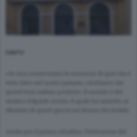
CANTU’
«Se non conserviamo le memorie di quel che è
stato fatto nel nostro passato, rischiamo che
questi beni vadano perduti». Il monito è del
sindaco
Edgardo Arosio
, il quale ha assistito al
dibattito di questi giorni sul Museo del Mobile.
Anche per il primo cittadino, l’istituzione del