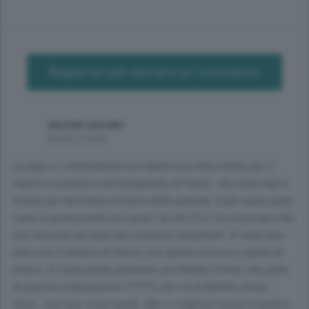
Registrati per lasciare un commento
aorsen aorsen
8 anni, 5 mesi
La lega e il centrodestra non hanno mai fatto niente per il
rilancio economico dell'artigianato di Cantu'. Ora vuole fare il
museo per decretare la morte delle aziende. E per usare spazi
come la permanente ora vuota ( di chi è?) o l'ex municipio che
non riescono ad usare per iniziative importanti. Ci vuole ben
altro che il sindaco di Cantù ( per quanto ancora) e quello di
Arosio. Ci vuole gente pensante non Matteo Ferrari che parla
di qualche realizzazione (?????) che c'è al Melotti senza -
forse - mai aver visto niente. Non ci vogliono tecnici e politici.