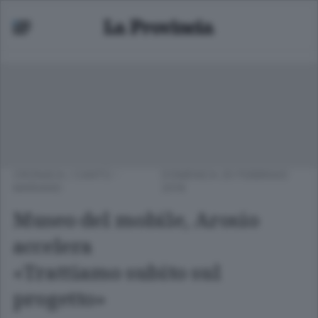
CRONACA
/
CANTÙ -
DOMENICA 25 FEBBRAIO
MARIANO
2018
Museo del mobile, Arosio
accelera
«Trattiamo subito sul
progetto»