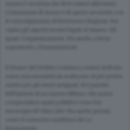
museo è un tema che deve essere affrontato.
L’intenzione di Arosio è di aprire un tavolo con
il coinvolgimento di Provincia e Regione. Per
capire gli aspetti tecnici legati al museo. Gli
spazi. L’organizzazione. Ma anche, e forse
soprattutto, i finanziamenti.
Il Museo del Mobile continua a essere indicato
come una necessità da realizzare al più presto.
Anche per gli stessi artigiani. Si è parlato
dell’ipotesi di un museo diffuso, che possa
comprendere spazi pubblici come l’ex
municipio di Villa Calvi. Ma anche privati,
come il consorzio mobiliero de La
Permanente.