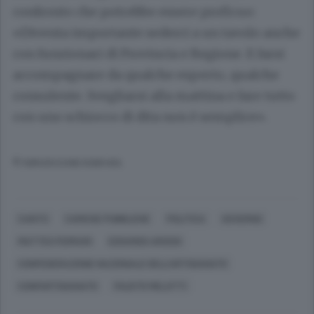
confronto che potrebbe essere proficuo:
«Diventa importante sederci a un tavolo anche
con funzionari di Provincia e Regione. E farsi
accompagnare da qualche esperto, qualche
consulente. Svegliarsi alla mattina e fare tutto
con uno schiocco di dita non è semplice».
© RIPRODUZIONE RISERVATA
CANTÙ
CARICHE PUBBLICHE
POLITICA
GOVERNO
MATTEO FERRARI
EDGARDO AROSIO
CONFEDERAZIONE NAZIONALE DELL'ARTIGIANATO
CONFARTIGIANATO
FAUSTO MELOTTI