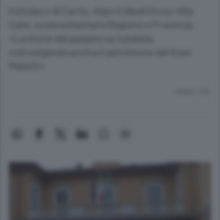
Il sindaco di Cantù, dopo il dibattito su Villa
Calvi, vuole sollecitare Regione e Provincia:
«La storia del passato va tutelata,
coinvolgendo anche il patrimonio del liceo
Melotti»
Lettura 1 min.