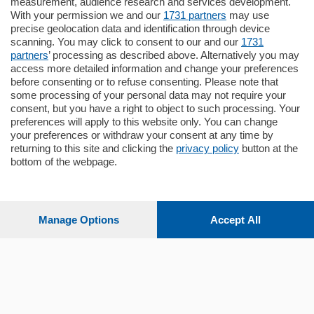
Plurilocale
measurement, audience research and services development.
in zona residenziale e tranquilla,
With your permission we and our
1731 partners
may use
proponiamo prestigioso e luminoso
precise geolocation data and identification through device
appartamento all'ultimo piano di uno
scanning. You may click to consent to our and our
1731
stabile signorile …
partners
’ processing as described above. Alternatively you may
mq.
140
locali:
5
access more detailed information and change your preferences
before consenting or to refuse consenting. Please note that
some processing of your personal data may not require your
consent, but you have a right to object to such processing. Your
preferences will apply to this website only. You can change
your preferences or withdraw your consent at any time by
returning to this site and clicking the
privacy policy
button at the
bottom of the webpage.
Sezioni
Settimanali
Manage Options
Accept All
Territorio
Sport