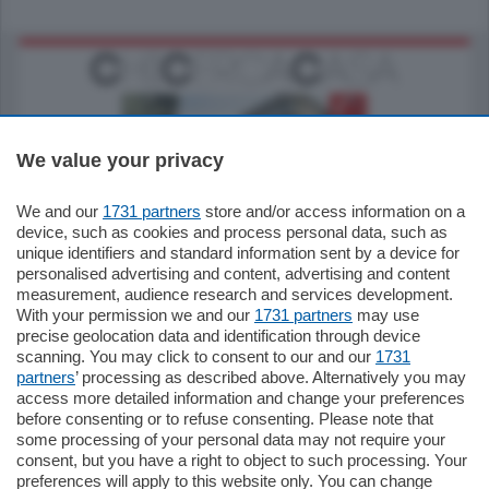
We value your privacy
We and our
1731 partners
store and/or access information on a
795.000
€
device, such as cookies and process personal data, such as
unique identifiers and standard information sent by a device for
Como - Como
personalised advertising and content, advertising and content
Quadrilocale
measurement, audience research and services development.
Zona Como Borghi. Nel complesso di
With your permission we and our
1731 partners
may use
nuova costruzione "JIULIUS" in Classe
precise geolocation data and identification through device
Energetica A2 proponiamo ampio
scanning. You may click to consent to our and our
1731
Quadrilocale …
partners
’ processing as described above. Alternatively you may
mq.
145
locali:
4
access more detailed information and change your preferences
before consenting or to refuse consenting. Please note that
some processing of your personal data may not require your
consent, but you have a right to object to such processing. Your
preferences will apply to this website only. You can change