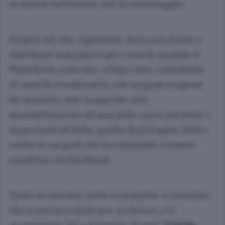
in queste settimane, per lo smontaggio.
Proprio lui che, ragazzino, dava una mano a
sistemare una panca qui e una là, quando il
Pianella fu costruito. «Dopo aver contribuito
45 anni fa a realizzarla, con un gran magone
ho assistito, mio malgrado, allo
smantellamento di una delle curve più belle e
importanti di Italia, quella degli Eagles 1990»
scrive in un post che sta iniziando a essere
condiviso via Facebook.
Tanto si smonta, tanto si progetta. A ricordare
che si sta lavorando per un futuro, è il