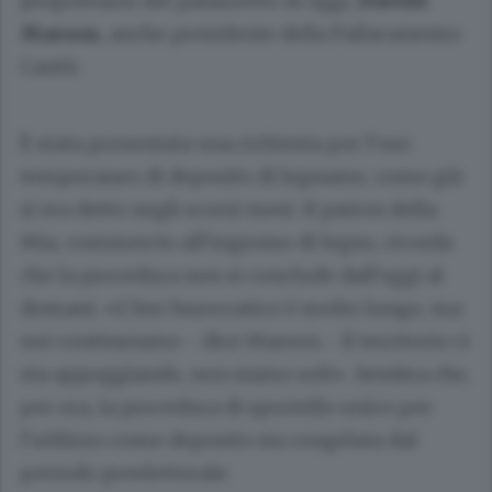
proprietario del palazzetto di oggi,
Davide
Marson
, anche presidente della Pallacanestro
Cantù.
È stata presentata una richiesta per l’uso
temporaneo di deposito di legname, come già
si era detto negli scorsi mesi. Il patron della
Mia, commercio all’ingrosso di legno, ricorda
che la procedura non si conclude dall’oggi al
domani. «L’iter burocratico è molto lungo, ma
noi continuiamo - dice Marson - Il territorio ci
sta appoggiando, non siamo soli». Sembra che,
per ora, la procedura di sportello unico per
l’utilizzo come deposito sia congelata dal
periodo preelettorale.