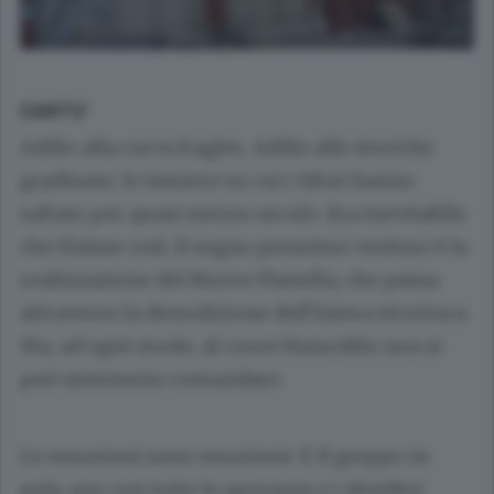
CANTU’
Addio alla curva Eagles. Addio alle storiche
gradinate: le lamiere su cui i tifosi hanno
saltato per quasi mezzo secolo. Era inevitabile
che finisse così. Il sogno prossimo venturo è la
realizzazione del Nuovo Pianella, che passa
attraverso la demolizione dell’intera struttura.
Ma, ad ogni modo, al cuore biancoblu non si
può nemmeno comandare.
Le emozioni sono emozioni. E il groppo in
gola, pur con tutte le speranze e i desideri