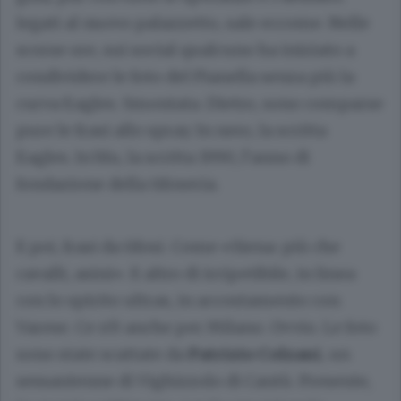
legati al nuovo palazzetto, sale eccome. Nelle
scorse ore, sui social qualcuno ha iniziato a
condividere le foto del Pianella senza più la
curva Eagles. Smontata. Dietro, sono comparse
pure le frasi allo spray. In nero, la scritta
Eagles. In blu, la scritta 1990, l’anno di
fondazione della tifoseria.
E poi, frasi da tifosi. Come «Siena: più che
cavalli, asini». E altro di irripetibile, in linea
con lo spirito ultras, in accostamento con
Varese. Ce n’è anche per Milano. Ovvio. Le foto
sono state scattate da
Patrizio Colzani
, un
sessantenne di Vighizzolo di Cantù. Presente,