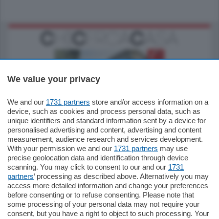
We value your privacy
We and our
1731 partners
store and/or access information on a
795.000
€
device, such as cookies and process personal data, such as
unique identifiers and standard information sent by a device for
Como - Como
personalised advertising and content, advertising and content
Quadrilocale
measurement, audience research and services development.
Zona Como Borghi. Nel complesso di
With your permission we and our
1731 partners
may use
nuova costruzione "JIULIUS" in Classe
precise geolocation data and identification through device
Energetica A2 proponiamo ampio
scanning. You may click to consent to our and our
1731
Quadrilocale …
partners
’ processing as described above. Alternatively you may
mq.
145
locali:
4
access more detailed information and change your preferences
before consenting or to refuse consenting. Please note that
some processing of your personal data may not require your
consent, but you have a right to object to such processing. Your