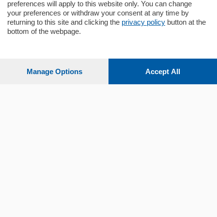
preferences will apply to this website only. You can change
your preferences or withdraw your consent at any time by
returning to this site and clicking the
privacy policy
button at the
bottom of the webpage.
Sezioni
Settimanali
Manage Options
Accept All
Territorio
Sport
Chi Siamo
Servizi