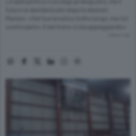
Le operazioni a Cucciago proseguono, ma il
futuro si deciderà solo dopo le elezioni.
Marson: «Iter burocratico molto lungo, ma noi
continuiamo. Il territorio ci sta appoggiando»
Lettura 1 min.