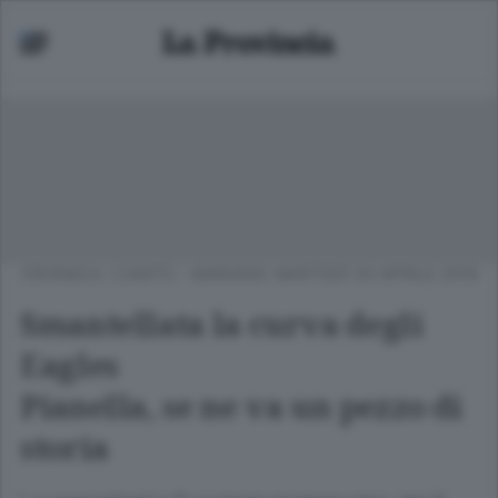
CRONACA
/
CANTÙ - MARIANO
MARTEDÌ 30 APRILE 2019
Smantellata la curva degli
Eagles
Pianella, se ne va un pezzo di
storia