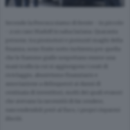
Secondo la Procura siamo di fronte - in piccolo
- a un caso Madoff in salsa lariana. Quaranta
persone, tra promotori e presunti maghi della
finanza, sono finite sotto inchiesta per quella
che le fiamme gialle sospettano essere una
maxi truffa (a cui si aggiungono i reati di
riciclaggio, abusivismo finanziario e
associazione a delinquere) ai danni di
centinaia di investitori, molti dei quali evasori
che avevano la necessità di far rendere,
nascondendoli però al fisco, i propri risparmi
illeciti.