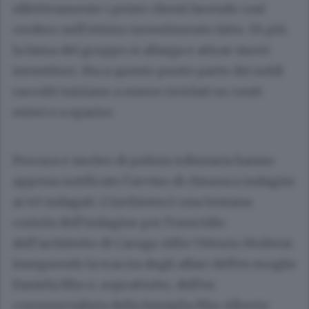
effettivamente i primi clienti facendo così
credere nell’ottimo investimento fatto. Di più:
la fama del gruppo si allarga e attrae nuovi
investitori. Ma a questo punto parte dei soldi
raccolti iniziano a essere riciclati su conti
esteri e a sparire.
Procura e nucleo di polizia tributaria hanno
appena notificato l’avviso di chiusura indagini
ai 40 indagati. L’inchiesta è una lontana
costola dell’indagine per l’omicidio
dell’architetto di Carugo
Alfio Vittorio Molteni
.
Inseguendo la traccia degli affari dell’ex moglie
Daniela Rho
e, soprattutto, dell’ex
commercialista della famiglia Rho
Alberto