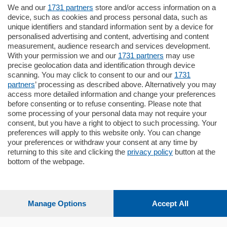
We and our
1731 partners
store and/or access information on a
770.000
€
device, such as cookies and process personal data, such as
unique identifiers and standard information sent by a device for
Como - Como
personalised advertising and content, advertising and content
Plurilocale
measurement, audience research and services development.
in zona residenziale e tranquilla,
With your permission we and our
1731 partners
may use
proponiamo prestigioso e luminoso
precise geolocation data and identification through device
appartamento all'ultimo piano di uno
scanning. You may click to consent to our and our
1731
stabile signorile …
partners
’ processing as described above. Alternatively you may
mq.
140
locali:
5
access more detailed information and change your preferences
before consenting or to refuse consenting. Please note that
some processing of your personal data may not require your
consent, but you have a right to object to such processing. Your
preferences will apply to this website only. You can change
your preferences or withdraw your consent at any time by
returning to this site and clicking the
privacy policy
button at the
bottom of the webpage.
Sezioni
Settimanali
Manage Options
Accept All
Territorio