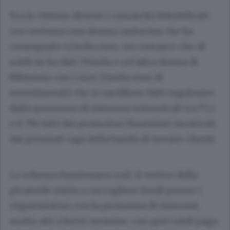
Tra le vittime diversi i comaschi (identificati
con certezza una donna canturina che ha
consegnato 42mila euro, un comasco che di
soldi ne ha dati 70mila e un’altra donna di
Nibionno con i suoi 25mila euro di
investimenti) che si sarebbero fatti ingolosire
dalla promessa di interessi trimestrali tra l’1,5
e il 3% fatti dai promotori finanziari incaricati
dai presunti capi della banda di trovare clienti.
Lo schema funzionava così: il vertice della
piramide inizia a raccogliere fondi presso i
risparmiatori con la promessa di interessi
molto alti a breve termine; con quei soldi paga