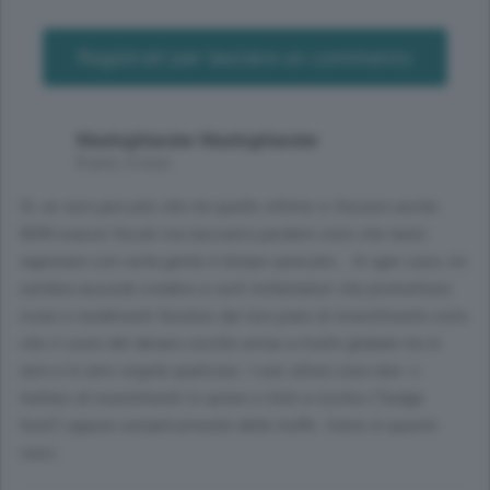
Registrati per lasciare un commento
Maxhighlander Maxhighlander
8 anni, 3 mesi
Si, un vero peccato che tra quelle vittime ci fossero anche
NON evasori fiscali ma lasciamo perdere visto che tanto
ragionare con certa gente è tempo sprecato... In ogni caso, mi
sembra assurdo credere a certi millantatori che promettono
ricavi e rendimenti favolosi dai loro piani di investimento visto
che il costo del denaro oscilla ormai a livello globale tra lo
zero e lo zero virgola qualcosa. I casi allora sono due: o
trattasi di investimenti in azioni e titoli a rischio ("hedge
fund") oppure semplicemente delle truffe. Come in questo
caso.