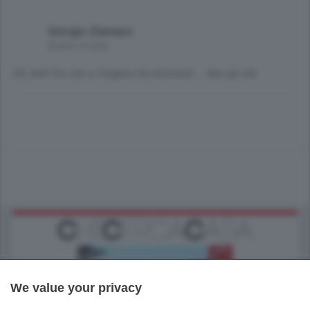
Giorgio Zennaro
8 anni, 3 mesi
Oh, beh! Fin che si fregano fra disonesti ... Ben gli stà.
We value your privacy