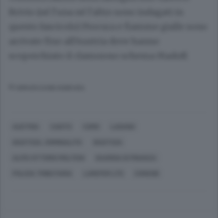
Brivio
(né l’una né l’altro sono indagati in
questo fascicolo) Procura e fiamme gialle sono
arrivate fino all’Austria dove hanno
scoperchiato il clamoroso schema Madoff.
© RIPRODUZIONE RISERVATA
AUSTRIA
CANTÙ
COMO
LUGANO
GIUSTIZIA, CRIMINALITÀ
GIUSTIZIA
ALFIO VITTORIO MOLTENI
GUARDIA DI FINANZA
POLIZIA TRIBUTARIA
LAREFER LTD
CONSOB