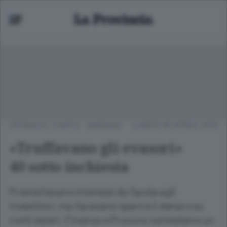
CRONACA
/
CANTÙ - MARIANO
LUNEDÌ 09 APRILE 2018
«Truffavano gli evasori»
40 sotto inchiesta
Promettevano interessi da favola agli
investitori, ma facevano sparire il denaro su
conti esteri. Finanza e Procura contestano un