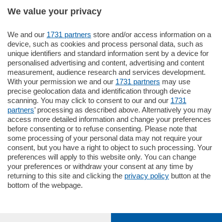
We value your privacy
We and our
1731 partners
store and/or access information on a
770.000
€
device, such as cookies and process personal data, such as
unique identifiers and standard information sent by a device for
Como - Como
personalised advertising and content, advertising and content
Plurilocale
measurement, audience research and services development.
in zona residenziale e tranquilla,
With your permission we and our
1731 partners
may use
proponiamo prestigioso e luminoso
precise geolocation data and identification through device
appartamento all'ultimo piano di uno
scanning. You may click to consent to our and our
1731
stabile signorile …
partners
’ processing as described above. Alternatively you may
mq.
140
locali:
5
access more detailed information and change your preferences
before consenting or to refuse consenting. Please note that
some processing of your personal data may not require your
consent, but you have a right to object to such processing. Your
preferences will apply to this website only. You can change
your preferences or withdraw your consent at any time by
returning to this site and clicking the
privacy policy
button at the
bottom of the webpage.
Sezioni
Settimanali