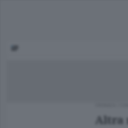
CRONACA
/
COM
Altra