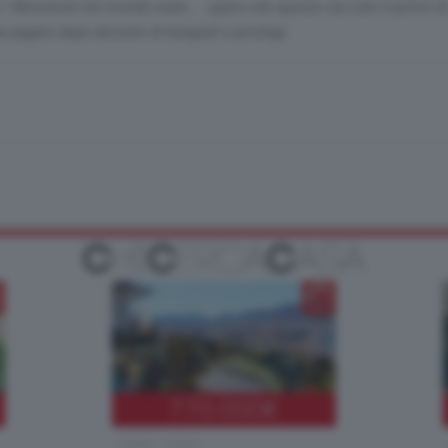
 ! Benvenuti nel mondo reale.....spero che questo sia solo il primo di
da pagare dopo decenni di bengodi e privilegi.
770.000
€
Como - Como