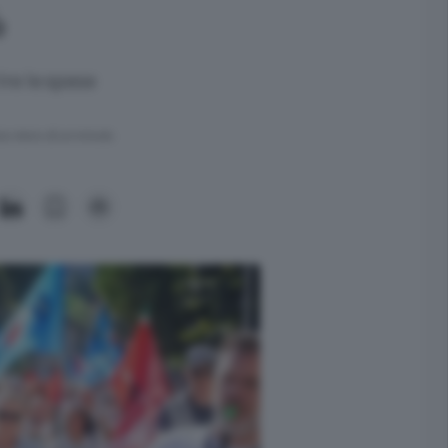
%
re le spese
ra meno di un minuto.