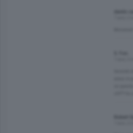
danilo ca
7 anni, 2 
Benvenuti
S. Fon.
7 anni, 2 
facendo d
annui in p
se questa 
chf?? ho c
Robert S
7 anni, 2 