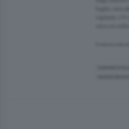
dagli introiti
luglio, non a
capitolo. C’è
circa un mili
© RIPRODUZIONE RI
CAMPIONE D'ITAL
MAURIZIO BRUSCH