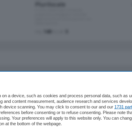
Plurilocale
in zona residenziale e tranquilla,
proponiamo prestigioso e luminoso
appartamento all'ultimo piano di uno
stabile signorile …
mq.
140
locali:
5
io
Chi Siamo
Redazione
 on a device, such as cookies and process personal data, such as uni
ising and content measurement, audience research and services deve
Editore
gh device scanning. You may click to consent to our and our
1731 par
li
Contatti
ferences before consenting or to refuse consenting. Please note th
ariano
Privacy e Policy
essing. Your preferences will apply to this website only. You can cha
on at the bottom of the webpage.
bassa