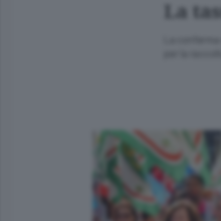
La tas
La conferma 
per la raccol