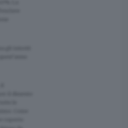
 40%. La
’enclave
ione
a gli introiti
 quest’anno
 il
r il dissesto
utte le
assimo. Come
re coperto