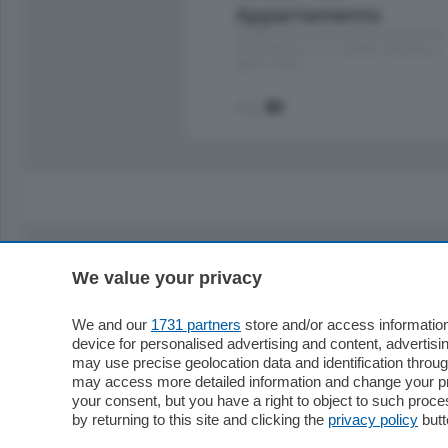
Appartamento
Situato nella tranquilla frazione di Piazza
Santo Stefano, in un contesto riservato e a
pochi minuti …
mq.
80
We value your privacy
Sezioni
Territor
Cronaca
Como
We and our
1731 partners
store and/or access information
device for personalised advertising and content, advert
Economia
Cintura
may use precise geolocation data and identification throu
Cultura e Spettacoli
Lago e val
may access more detailed information and change your pre
Sport
Cantù e M
your consent, but you have a right to object to such proc
Editoriali
Erba
by returning to this site and clicking the
privacy policy
butt
Podcast
Olgiate e 