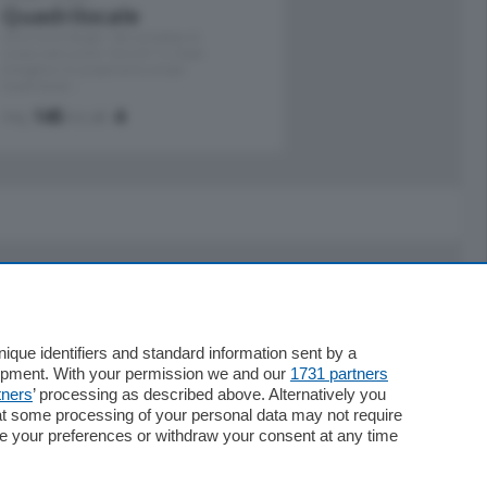
Quadrilocale
Zona Como Borghi. Nel complesso di
nuova costruzione "JIULIUS" in Classe
Energetica A2 proponiamo ampio
Quadrilocale …
mq.
145
locali:
4
Servizi
Necrologie
que identifiers and standard information sent by a
lopment. With your permission we and our
1731 partners
Pubblicità
tners
’ processing as described above. Alternatively you
Concorsi
at some processing of your personal data may not require
Abbonamenti
nge your preferences or withdraw your consent at any time
Più letti
Le aziende comunicano