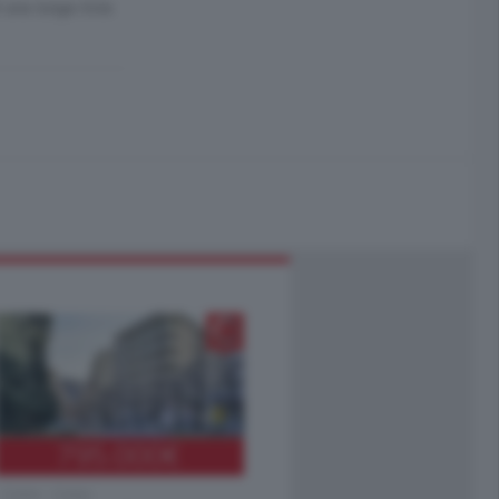
 una lunga lista
795.000
€
Como - Como