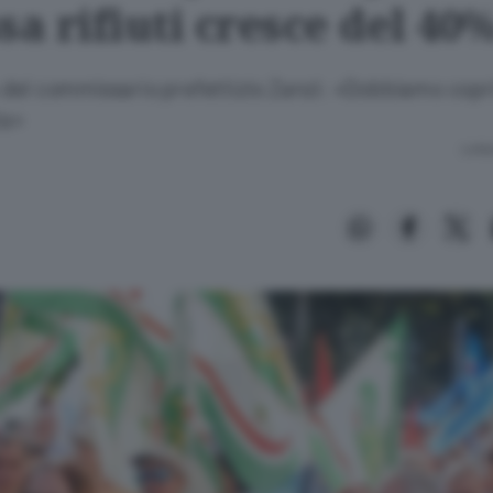
sa rifiuti cresce del 40
del commissario prefettizio Zanzi: «Dobbiamo copri
ta»
Lettu