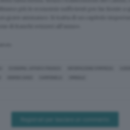
 della tassa stessa. Senza i trasferimenti del Casinò,
bbiamo più le economie sufficienti per far fronte a 
 un grave ammanco. Si tratta di un capitolo importa
one di franchi svizzeri all’anno».
SERVATA
IA
ECONOMIA, AFFARI E FINANZA
INFORMAZIONE D'IMPRESA
AZIE
I
GIORGIO ZANZI
CAMPIONELA
VIMINALE
Registrati per lasciare un commento