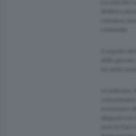
La crisi del 
delibera anco
comasca, ma 
comunale.
A seguito del
delle giocate
un netto aume
«Confermo, d
commissario p
economico del
aliquote e le
noto la Tari 