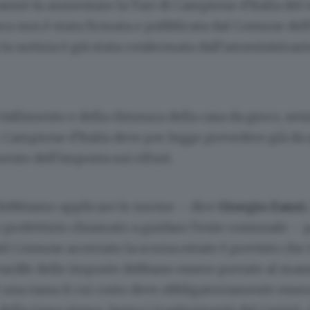
Casinò fa aumentare la Tari di Campione d’Italia del
ra non è stata firmata e pubblicata dal Comune dell
la notizia è già stata confermata dall’amministraz
 fallimento e della chiusura della casa da gioco, senz
, Campione d’Italia deve per legge prevedere già da
nto dell’imposta sui rifiuti.
obbiamo applicare le norme – dice
Giorgio Zanzi
,
refettizio chiamato a guidare l’ente comunale – pe
 Comune accertato la scorsa estate è previsto che t
 tariffe delle imposte debbano essere portate al m
è una tassa il cui costo deve obbligatoriamente esse