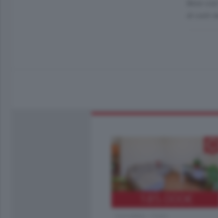
Bene così
di conti 
185.000
€
Cernobbio - Como