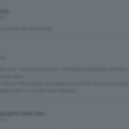
iroli
mesi
 nel tunnel del divertimento.
mesi
ue conti: 1mln di franchi l'anno, 1958 abitanti (wikipedia), sarebbero
iù pro capite.
cifra è il 40% di quello che pagano ora vuol dire che la tassa attuale
apito male io o è scritto male l'articolo?
pungiròò Quello Vero
mesi