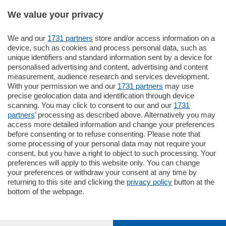
We value your privacy
We and our
1731 partners
store and/or access information on a
795.000
€
device, such as cookies and process personal data, such as
unique identifiers and standard information sent by a device for
Como - Como
personalised advertising and content, advertising and content
Quadrilocale
measurement, audience research and services development.
Zona Como Borghi. Nel complesso di
With your permission we and our
1731 partners
may use
nuova costruzione "JIULIUS" in Classe
precise geolocation data and identification through device
Energetica A2 proponiamo ampio
scanning. You may click to consent to our and our
1731
Quadrilocale …
partners
’ processing as described above. Alternatively you may
mq.
145
locali:
4
access more detailed information and change your preferences
before consenting or to refuse consenting. Please note that
some processing of your personal data may not require your
consent, but you have a right to object to such processing. Your
preferences will apply to this website only. You can change
your preferences or withdraw your consent at any time by
returning to this site and clicking the
privacy policy
button at the
bottom of the webpage.
Sezioni
Settimanali