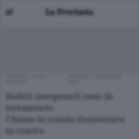
CRONACA
/
COMO
MARTEDÌ 17 NOVEMBRE
CINTURA
2020
Dodici insegnanti sono in
isolamento
Chiusa la scuola elementare
in centro