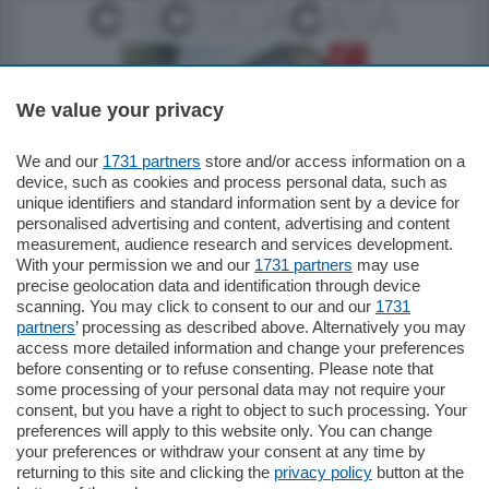
We value your privacy
We and our
1731 partners
store and/or access information on a
795.000
€
device, such as cookies and process personal data, such as
unique identifiers and standard information sent by a device for
Como - Como
personalised advertising and content, advertising and content
Quadrilocale
measurement, audience research and services development.
Zona Como Borghi. Nel complesso di
With your permission we and our
1731 partners
may use
nuova costruzione "JIULIUS" in Classe
precise geolocation data and identification through device
Energetica A2 proponiamo ampio
scanning. You may click to consent to our and our
1731
Quadrilocale …
partners
’ processing as described above. Alternatively you may
mq.
145
locali:
4
access more detailed information and change your preferences
before consenting or to refuse consenting. Please note that
some processing of your personal data may not require your
consent, but you have a right to object to such processing. Your
preferences will apply to this website only. You can change
your preferences or withdraw your consent at any time by
returning to this site and clicking the
privacy policy
button at the