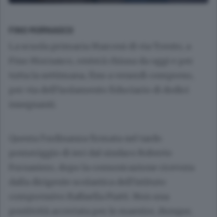
FINO MORNASCO
La scuola primaria Marconi di via Trento, a
Fino Mornasco, resterà chiusa da oggi e per
tutta la settimana, fino a venerdì compreso,
per via dell’isolamento fiduciario di dodici
insegnanti.
Questa l’ordinanza firmata nel tardo
pomeriggio di ieri dal sindaco Roberto
Fornasiero, dopo la comunicazione ricevuta
dalla dirigente scolastica dell’istituto
comprensivo Raffaella Piatti. Non una
positività accertata per le maestre, dunque,