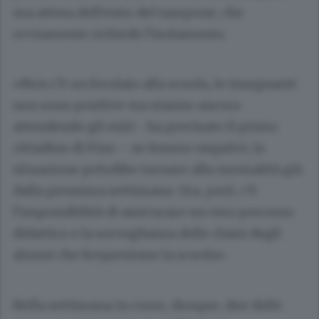
ma attesa dell’esito del tampone, che
ovviamente richiede l’isolamento.
«Non c’è un focolaio alla scuola, le insegnanti
non sono positive ma stanno ancora
attendendo gli esiti– ha precisato il primo
cittadino di Fino – se fossero negativi, la
situazione potrebbe tornare alla normalità già
dalla prossima settimana. Ora, però, c’è
l’impossibilità di assicurare un vero percorso
didattico e la sorveglianza delle classi degli
alunni che frequentano la scuola».
Nella settimana in corso, dunque, due delle