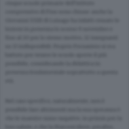
cinque scuole primarie dell’istituto
comprensivo di Fino sono chiuse: anche la
Giovanni XXIII di Luisago ha infatti cessato le
lezioni in presenza lo scorso 9 novembre e
fino al 20 per lo stesso motivo, 12 insegnanti
su 13 indisponibili. Proprio Fornasiero si era
battuto per tenere le scuole aperte il più
possibile, considerando la didattica in
presenza fondamentale soprattutto a questa
età.
Nel caso specifico, naturalmente, non è
possibile fare altrimenti ma la sua speranza è
che le maestre siano negative, in primis per la
loro salute, e che la Marconi (dove, peraltro,