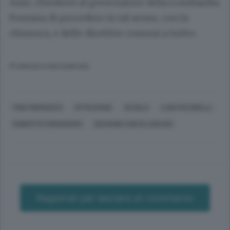
Anzi, chiederei al governatore della Lombardia
Fontana di procedere in tal senso, con la
chiusura, e delle direttive comuni a tutti».
© RIPRODUZIONE RISERVATA
FINO MORNASCO
ISTRUZIONE
SCUOLA
LUIGI PECORELLI
ROBERTO FORNASIERO
GIOVANNI XXIII DI LUISAGO
Registrati per lasciare un commento