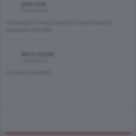
julien sorel
5 anni, 8 mesi
Tenere aperte le scuole in questa situazione significa
perseverare nella follia
Marco Gianetti
5 anni, 8 mesi
cosa diceva l'azzolina?