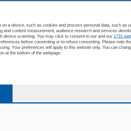
io
Chi Siamo
Redazione
 on a device, such as cookies and process personal data, such as uni
ising and content measurement, audience research and services deve
Editore
gh device scanning. You may click to consent to our and our
1731 par
li
Contatti
ferences before consenting or to refuse consenting. Please note th
ariano
Privacy e Policy
essing. Your preferences will apply to this website only. You can cha
on at the bottom of the webpage.
bassa
alcio Como
 Serie B
alcio Como
 Serie A
 Serie A Femminile
e