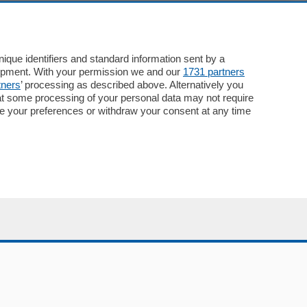
Servizi
Necrologie
que identifiers and standard information sent by a
lopment. With your permission we and our
1731 partners
Pubblicità
tners
’ processing as described above. Alternatively you
Concorsi
at some processing of your personal data may not require
Abbonamenti
nge your preferences or withdraw your consent at any time
Più letti
Le aziende comunicano
Speciali
Cinema
ChiCercaCasa
Archivio
Meteo
Skill Alexa
Elezioni 2024