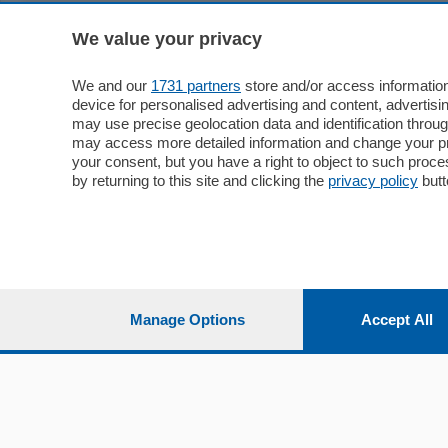
We value your privacy
Sezioni
Territor
Cronaca
Como
We and our
1731 partners
store and/or access information
device for personalised advertising and content, advert
Economia
Cintura
may use precise geolocation data and identification throu
Cultura e Spettacoli
Lago e val
may access more detailed information and change your pre
Sport
Cantù e M
your consent, but you have a right to object to such proc
Editoriali
Erba
by returning to this site and clicking the
privacy policy
butt
Podcast
Olgiate e 
Quatar Pass
Media Inglese
Sport
Storie nella Breva
Dirette C
Focus
Classifica
Manage Options
Accept All
Up
Notizie C
Dossier
Classifica
Classifica
Settimanali
Classifich
L'Ordine