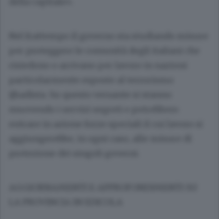
della capitale».
Nel frattempo il governo sta studiando misure
per proteggere le comunità degli italiani che
risiedono o arrivano per lavoro in nazioni
particolarmente esposte al terrorismo
ijhadista. Su questo versante si stanno
muovendo i servizi segreti e potrebbero
entrare in azione forze speciali il cui lavoro si
aggiungerebbe, in ogni caso, alle misure di
protezione dei singoli governi.
AGGIORNAMENTI E APPROFONDIMENTI SU
LA PROVINCIA IN EDICOLA