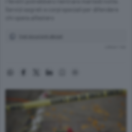
I feretri potrebbero rientrare martedì notte.
Servizi segreti e corpi speciali per difendere
chi opera all’estero
Vedi documenti allegati
Lettura 1 min.