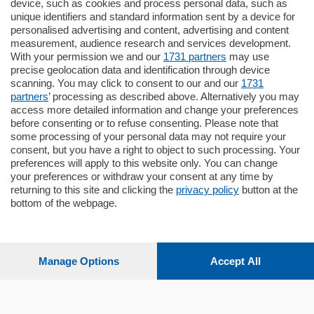
795.000
€
device, such as cookies and process personal data, such as
unique identifiers and standard information sent by a device for
Como - Como
personalised advertising and content, advertising and content
Quadrilocale
measurement, audience research and services development.
Zona Como Borghi. Nel complesso di
With your permission we and our
1731 partners
may use
nuova costruzione "JIULIUS" in Classe
precise geolocation data and identification through device
Energetica A2 proponiamo ampio
scanning. You may click to consent to our and our
1731
Quadrilocale …
partners
’ processing as described above. Alternatively you may
mq.
145
locali:
4
access more detailed information and change your preferences
before consenting or to refuse consenting. Please note that
some processing of your personal data may not require your
consent, but you have a right to object to such processing. Your
preferences will apply to this website only. You can change
your preferences or withdraw your consent at any time by
returning to this site and clicking the
privacy policy
button at the
bottom of the webpage.
Sezioni
Settimanali
Manage Options
Accept All
Territorio