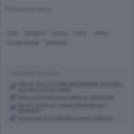
© RIPRODUZIONE RISERVATA
COMO
GRANDATE
SOCIALE
MORTE
HASINA
CLAUDIO TAFFURI
FARNESINA
DOCUMENTI ALLEGATI
DACCA, TRA LE VITTIME UNA MANAGER ARTSANA I
nomi dei nove morti italiani
Dolore e choc all’Artsana «Adele no, aiutava tutti»
Barzanò in lutto per Cappelli vittima dell’Isis in
Bangladesh
Un brianzolo tra le vittimeEra il genero di Beretta