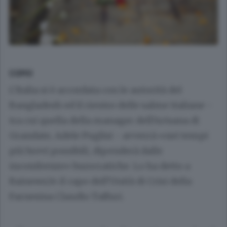
COMO
L’Italia si è accordata con le autorità del
Bangladesh ed il rientro delle salme italiane -
tra cui quella della manager dell’Artsana di
Grandate, Adele Puglisi - avverrà «nei tempi
più brevi possibili, dipenderà dalle
incombenze» burocratiche. Lo ha detto a
Rainews24 il capo dell’Unità di Crisi della
Farnesina Claudio Taffuri.