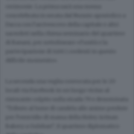
cerimonie. La prima sarà una messa
concelebrata in serata dal Nunzio apostolico a
Dacca con l’arcivescovo della capitale e altri
sacerdoti nella chiesa seminario del quartiere
di Banani, per sottolineare «l’unità e la
partecipazione di tutti i credenti in questo
difficile momento».
La seconda una veglia convocata per le 20
locali via Facebook in un luogo vicino al
ristorante colpito sulla strada 79 e denominata
“Tributo al lume di candela alle anime perdute
per l’omicidio di massa della Holey Artisan
Bakery a Gulshan”, il quartiere diplomatico