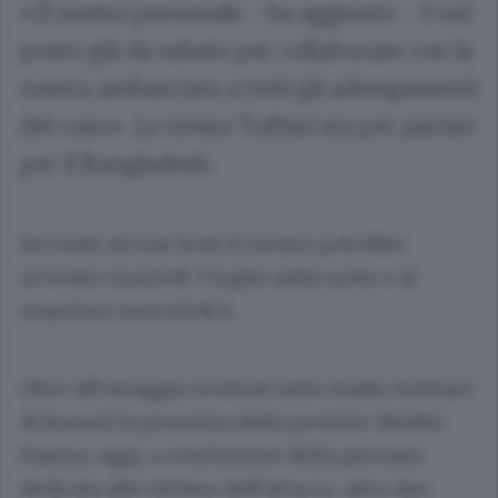
«Il nostro personale - ha aggiunto - è sul
posto già da sabato per collaborare con la
nostra ambasciata a tutti gli adempimenti
del caso». Lo stesso Taffuri sta per partire
per il Bangladesh.
Secondo alcune fonti il rientro potrebbe
avvenire martedì 5 luglio nella notte o al
massimo mercoledì 6.
Oltre all’omaggio svoltosi nello stadio militare
di Banani in presenza della premier Sheikh
Hasina, oggi, a conclusione della giornata
dedicata alle vittime dell’attacco, altre due