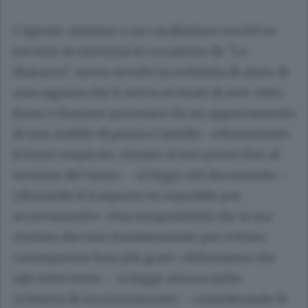
L’agente, insieme a un carabiniere con lei in
servizio in strettoia in occasione de “Lo
Sbaracco”, aveva accolto la richiesta di aiuto di
una ragazza che li aveva avvisati di aver visto
fumo e fiamme provenire da un appartamento
di uno stabile di piazza Castello . «Nonostante
il fumo respirato, rimase al suo posto fino al
termine del turno – si legge nel documento -
rifiutando il trasporto in ospedale per
accertamenti». Una tempestività che si era
rivelata davvero fondamentale per evitare
conseguenze ben più gravi. «Riteniamo che
tale intervento – si legge ancora nella
richiesta di riconoscimento - considerando le