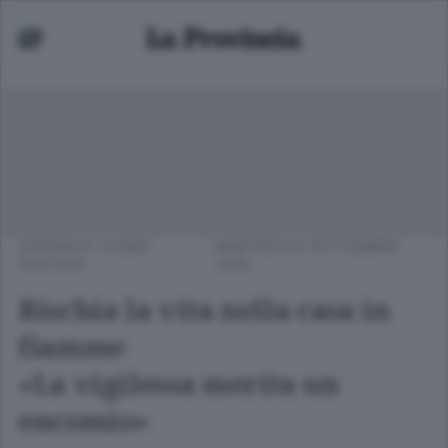
CRONACA
/
COMO
MARTEDÌ 04 SETTEMBRE
CINTURA
2018
Rischia la vita nella casa in
fiamme
«La vigilessa merita un
encomio»