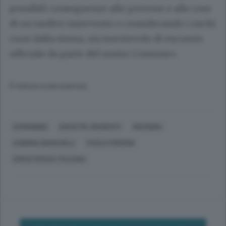
possibili conseguenze alle persone e alle cose
di un tardivo intervento e considerando i rischi
corsi dalla stessa, sia meritevole di encomio
ufficiale da parte del nostro Comune».
© RIPRODUZIONE RISERVATA
CERNOBBIO
DISASTRI, INCIDENTI
INCENDIO
SABRINA BIANCHILLI
PAOLO FURGONI
CROCE ROSSA ITALIANA