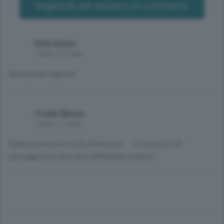
Registrati per lasciare un commento
Effe Emme
7 anni, 11 mesi
Bravissima Sabrina!
Cristin Basca
7 anni, 11 mesi
Diamo un merito a tutti intervenuti .....in servizio o di
passaggio non facciamo differenze di divise