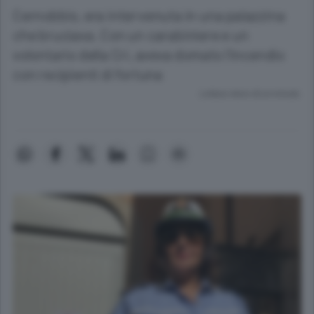
Cernobbio, era intervenuta in una palazzina
che bruciava. Con un carabiniere e un
volontario della Cri, aveva domato l’incendio
con recipienti di fortuna
Lettura meno di un minuto.