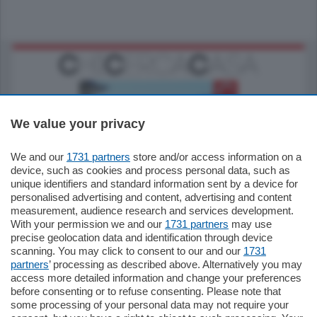
We value your privacy
We and our
1731 partners
store and/or access information on a
770.000
€
device, such as cookies and process personal data, such as
unique identifiers and standard information sent by a device for
Como - Como
personalised advertising and content, advertising and content
Plurilocale
measurement, audience research and services development.
in zona residenziale e tranquilla,
With your permission we and our
1731 partners
may use
proponiamo prestigioso e luminoso
precise geolocation data and identification through device
appartamento all'ultimo piano di uno
scanning. You may click to consent to our and our
1731
stabile signorile …
partners
’ processing as described above. Alternatively you may
mq.
140
locali:
5
access more detailed information and change your preferences
before consenting or to refuse consenting. Please note that
some processing of your personal data may not require your