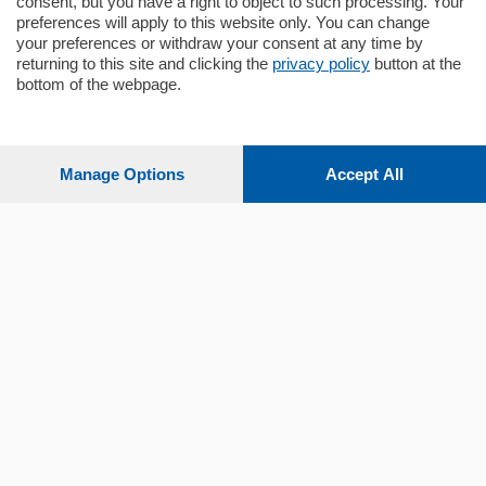
consent, but you have a right to object to such processing. Your
preferences will apply to this website only. You can change
your preferences or withdraw your consent at any time by
returning to this site and clicking the
privacy policy
button at the
bottom of the webpage.
Sezioni
Settimanali
Manage Options
Accept All
Territorio
Sport
Chi Siamo
Servizi