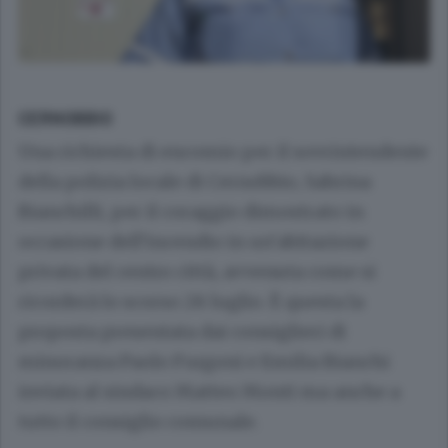
CERNOBBIO
Una richiesta di encomio per il sovrintendente
della polizia locale di Cernobbio, Sabrina
Bianchilli, per il coraggio dimostrato in
occasione dell’incendio in un’abitazione
privata del centro città, avvenuta come si
ricorderà lo scorso 28 luglio. È questa la
proposta presentata dai consiglieri di
minoranza Paolo Furgoni e Emilia Bianchi
inviata al sindaco Matteo Monti ma anche a
tutto il consiglio comunale.