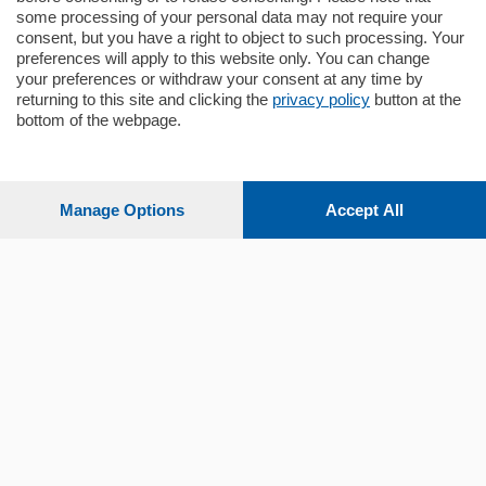
some processing of your personal data may not require your
consent, but you have a right to object to such processing. Your
preferences will apply to this website only. You can change
your preferences or withdraw your consent at any time by
returning to this site and clicking the
privacy policy
button at the
bottom of the webpage.
Sezioni
Settimanali
Manage Options
Accept All
Territorio
Sport
Chi Siamo
Servizi