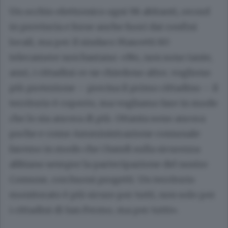
Un occhio elettronico ogni 98 abitanti, record
in provincia e forse anche fuori dai confini
locali, ma per il sindaco Mascetti 80
telecamere non bastano: «No, non sono tante,
anzi, i cittadini ce ne chiedono altre, vogliono
più protezione – precisa il primo cittadino – il
territorio è coperto, ma vogliamo fare in modo
che lo sia ancora di più. Ottanta sono ancora
poche e come Amministrazione comunale
faremo in modo che i bandi sulla sicurezza
abbiano sempre la partecipazione del nostro
Comune, con buoni progetti. Un territorio
monitorato è più sicuro per tutti, non solo per
i cittadini di San Fermo, ma per tutti».