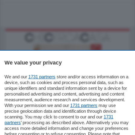
We value your privacy
We and our
1731 partners
store and/or access information on a
185.000
€
device, such as cookies and process personal data, such as
unique identifiers and standard information sent by a device for
Cernobbio - Como
personalised advertising and content, advertising and content
Appartamento
measurement, audience research and services development.
Situato nella tranquilla frazione di Piazza
With your permission we and our
1731 partners
may use
Santo Stefano, in un contesto riservato e a
precise geolocation data and identification through device
pochi minuti …
scanning. You may click to consent to our and our
1731
partners
’ processing as described above. Alternatively you may
mq.
80
access more detailed information and change your preferences
before consenting or to refuse consenting. Please note that