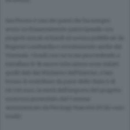
San Fermo è uno dei paesi che ha sempre
avuto un finanziamento partecipando con
progetti mirati ai bandi sicurezza pubblicati da
Regione Lombardia e recentemente anche dal
Viminale. I fondi con cui si sta provvedendo a
installare le 18 nuove telecamere sono infatti
quelli dati dal Ministero dell’Interno, a San
Fermo il contributo da parte dello Stato è di
48.556 euro, la metà dell’importo del progetto
sicurezza presentato dal Comune
amministrato da Pierluigi Mascetti (97.112 euro
totali).