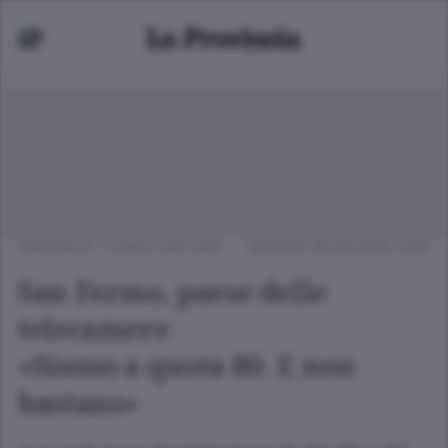
CRONACA
/
COMO CINTURA
GIOVEDÌ 06 GIUGNO 2019
San Fermo, paese delle
telecamere
«Siamo a quota 80. E non
bastano»