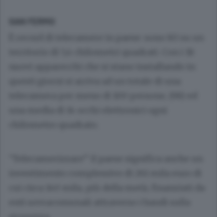
SAN FERMO
È record di telecamere in paese: sono 80 su un
territorio di 5,4 chilometri quadrati. Con i 18
nuovi apparecchi che si stano installando in
questi giorni si arriva ad un totale di una
telecamera per meno di 100 persone, (98) ed
una media di 14 occhi elettronici ogni
chilometro quadrato.
“Telecamerizzare” il paese significa anche un
investimento complessivo di 261 mila euro di
cui circa 140 mila, più della metà, finanziati da
enti sovracomunali attraverso i bandi sulla
sicurezza.