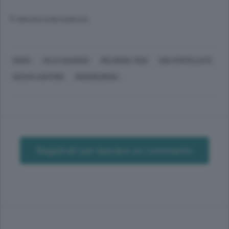
© RIPRODUZIONE RISERVATA
ROMA
VILLA GUARDIA
RELIGIONI, FEDI
GIGI ZUFFELLATO
OSCAR CANTONI
MISERICORDIA
Registrati per lasciare un commento