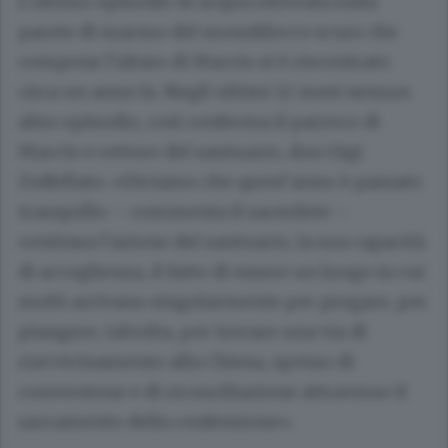
L’ultimo episodio di acqua ritrovata sulla
parete di marmo del monoblocco scuro che
compone l’altare di Maccio si è riscontrato
circa un anno fa. Negli ultimi 12 mesi nessun
altro episodio, così conferma il parroco di
Maccio e rettore del santuario, don Gigi
Zuffellato: «Diciamo che quest’anno è passato
tranquillo – commenta il sacerdote –
continua l’azione del santuario, la sua capacità
di accoglienza, il fatto di essere un luogo in cui
molti arrivano singolarmente per pregare, per
piangere, talvolta, per trovare una via di
riavvicinamento alla Chiesa, spesso di
conversione e di riconciliazione attraverso il
sacramento della confessione».