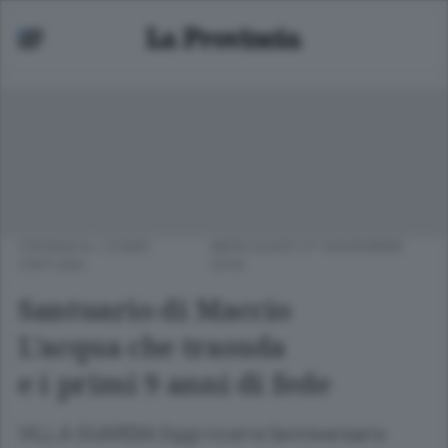
CRONACA
/
COMO
MERCOLEDÌ 27 NOVEMBRE
CINTURA
2019
Santuario di Maccio
L’acqua che trasuda
e i primi 9 anni di fede
VILLA GUARDIA Oggi ricorre l’anniversario