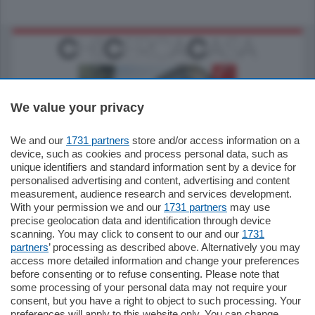
We value your privacy
We and our
1731 partners
store and/or access information on a
795.000
€
device, such as cookies and process personal data, such as
unique identifiers and standard information sent by a device for
Como - Como
personalised advertising and content, advertising and content
Quadrilocale
measurement, audience research and services development.
Zona Como Borghi. Nel complesso di
With your permission we and our
1731 partners
may use
nuova costruzione "JIULIUS" in Classe
precise geolocation data and identification through device
Energetica A2 proponiamo ampio
scanning. You may click to consent to our and our
1731
Quadrilocale …
partners
’ processing as described above. Alternatively you may
mq.
145
locali:
4
access more detailed information and change your preferences
before consenting or to refuse consenting. Please note that
some processing of your personal data may not require your
consent, but you have a right to object to such processing. Your
preferences will apply to this website only. You can change