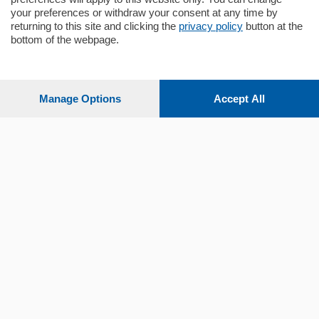
your preferences or withdraw your consent at any time by
returning to this site and clicking the
privacy policy
button at the
bottom of the webpage.
Sezioni
Settimanali
Manage Options
Accept All
Territorio
Sport
Chi Siamo
Servizi