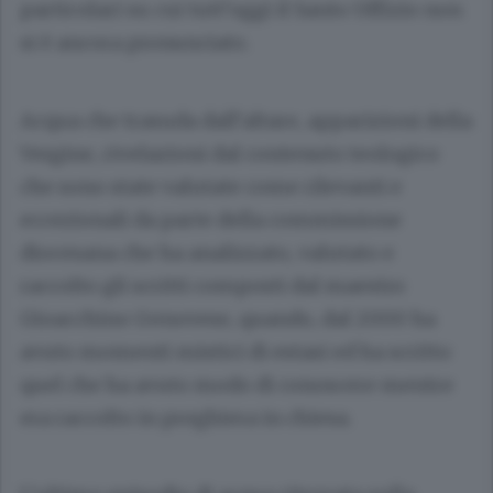
particolari su cui tutt’oggi il Santo Uffizio non
si è ancora pronunciato.
Acqua che trasuda dall’altare, apparizioni della
Vergine, rivelazioni dal contenuto teologico
che sono state valutate come rilevanti e
eccezionali da parte della commissione
diocesana che ha analizzato, valutato e
raccolto gli scritti composti dal maestro
Gioacchino Genovese, quando, dal 2000 ha
avuto momenti mistici di estasi ed ha scritto
quel che ha avuto modo di conoscere mentre
era raccolto in preghiera in chiesa.