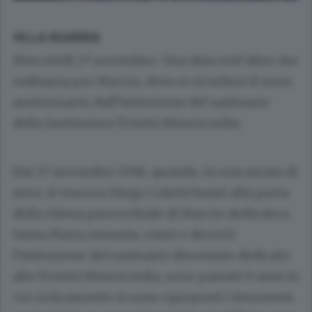
VILLA GUARDIA
Mercoledì 27 novembre. Una data tutt’altro che
ordinaria per Maccio, dove si ricorderà il nono
anniversario dall’istituzione del santuario
della Santissima Trinità Misericordia.
Dal 27 novembre 2010, quando, in una serata di
neve, il vescovo Diego Coletti bussò alla porta
della chiesa parrocchiale di Maccio dedicata a
Santa Maria Assunta, entrò e decretò
l’istituzione del santuario diocesano dedicato
alla Trinità Misericordia, sono passati 9 anni in
cui ciclicamente si sono riproposti i fenomeni