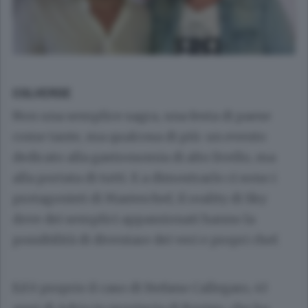
COLVERDE
Non una semplice sagra, una festa di paese
come tante, ma qualcosa di più: un evento
dedicato alla gastronomia di alto livello, ma
alla portata di tutti. E a dimostrarlo ci sono i
protagonisti di Masterchef, il reality di Sky
dove dei semplici appassionati hanno la
possibilità di diventare dei veri e propri chef.
Ed è proprio il caso di
Stefano Callegaro
, 43