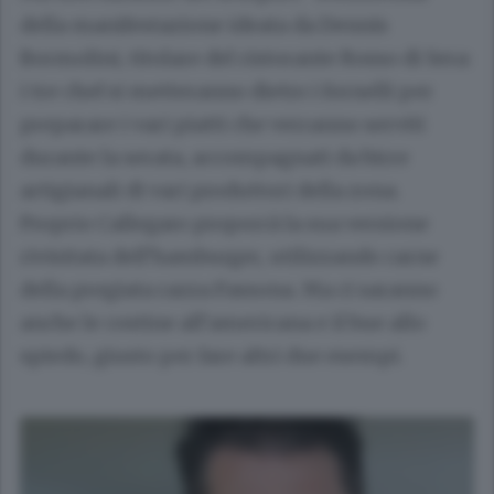
della manifestazione ideata da
Dennis
Bormolini
, titolare del ristorante Rosso di Sera:
i tre chef si metteranno dietro i fornelli per
preparare i vari piatti che verranno serviti
durante la serata, accompagnati da birre
artigianali di vari produttori della zona.
Proprio Callegaro proporrà la sua versione
rivisitata dell’hamburger, utilizzando carne
della pregiata razza Fassona. Ma ci saranno
anche le costine all’americana e il bue allo
spiedo, giusto per fare altri due esempi.