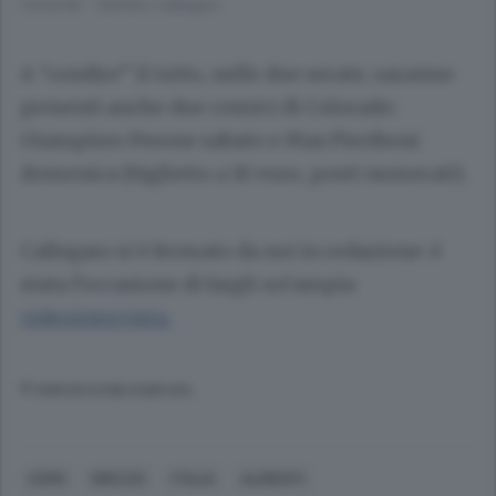
Colverde - Stefano Callegaro
A “condire” il tutto, nelle due serate, saranno
presenti anche due comici di Colorado:
Giampiero Perone
sabato e
Max Pieriboni
domenica (biglietto a 10 euro, posti numerati).
Callegaro si è fermato da noi in redazione: è
stata l’occasione di fargli un’ampia
videointervista.
© RIPRODUZIONE RISERVATA
COMO
DREZZO
ITALIA
ALIMENTI