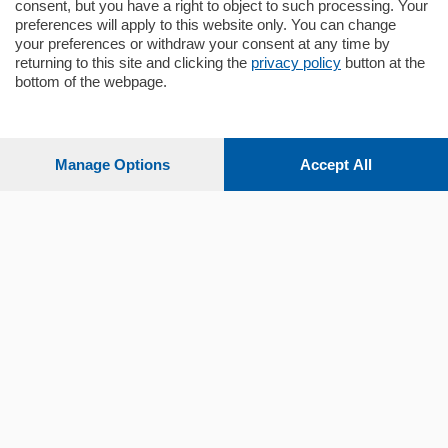
consent, but you have a right to object to such processing. Your
preferences will apply to this website only. You can change
your preferences or withdraw your consent at any time by
returning to this site and clicking the
privacy policy
button at the
Sezioni
bottom of the webpage.
Settimanali
Manage Options
Accept All
Territorio
Sport
Chi Siamo
Servizi