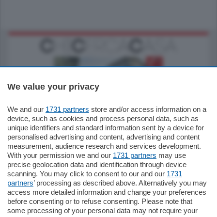
We value your privacy
We and our
1731 partners
store and/or access information on a
795.000
€
device, such as cookies and process personal data, such as
unique identifiers and standard information sent by a device for
Como - Como
personalised advertising and content, advertising and content
Quadrilocale
measurement, audience research and services development.
Zona Como Borghi. Nel complesso di
With your permission we and our
1731 partners
may use
nuova costruzione "JIULIUS" in Classe
precise geolocation data and identification through device
Energetica A2 proponiamo ampio
scanning. You may click to consent to our and our
1731
Quadrilocale …
partners
’ processing as described above. Alternatively you may
mq.
145
locali:
4
access more detailed information and change your preferences
before consenting or to refuse consenting. Please note that
some processing of your personal data may not require your