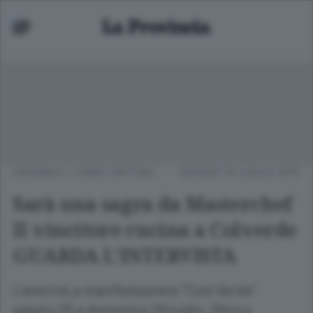
CRONACA
/
COMO CINTURA
GIOVEDÌ 16 LUGLIO 2015
Sarà una sagra da Masterchef
Il vincitore cucina a Colverde
GUARDA L’INTERVISTA
L’eventoLa manifestazione “Cool Verde”
sabato 25 e domenica 26 luglio. Oltre a