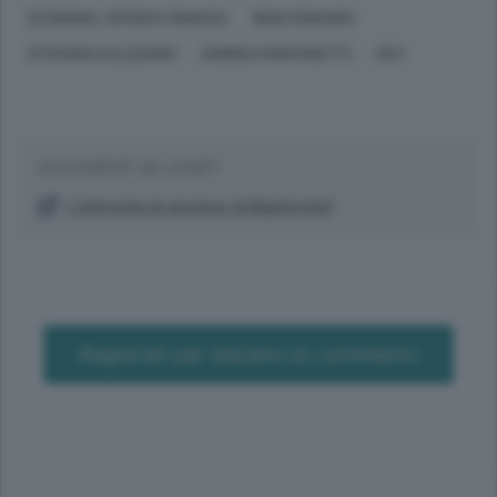
ECONOMIA, AFFARI E FINANZA
BENI CONSUMO
STEFANO CALLEGARO
ANDREA MARCONETTI
SKY
DOCUMENTI ALLEGATI
L’intervista al vincitore di Masterchef
Registrati per lasciare un commento