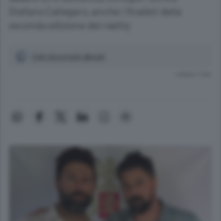
Stefano Callegaro, anche i finalisti della
seconda edizione del reality
Vedi documenti allegati
Lettura 1 min.