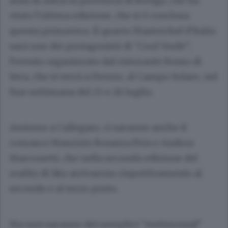
anni di Adria in provincia di Rovigo, che ha
vinto l’ultima edizione, che si è conclusa
questa primavera. Il quarto Masterchef d’Italia
sarà uno dei protagonisti di “Cool Verde”,
l’evento organizzato dal ristorante Rosso di
Sera, che si terrà a Drezzo, al Campo Solare, nel
fine settimana del 25 e 26 luglio.
Assieme a Callegaro, ci saranno anche il
comasco
Maurizio Rosazza Prin
e
Andrea
Marconetti
, che nella seconda edizione del
reality di Sky arrivarono rispettivamente al
secondo e al terzo posto.
Ma non saranno dei semplici “testimonial”