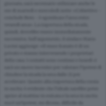
giornata, sarà necessario utilizzare anche le
ore di martedì e mercoledì notte: «L’obiettivo -
conclude Noto - è sgombrare l’area entro
venerdì sera». La riapertura della strada,
quindi, dovrebbe essere immediatamente
successiva. Sull’argomento, il sindaco
Mario
Lucini
aggiunge: «Il muro franato è di un
privato e stanno intervenendo i proprietari
della casa. I contatti sono continui e lunedì ci
sarà un nuovo incontro per valutare l’ipotesi di
chiudere la strada la sera dalle 21 per
accelerare. Quanto alla riapertura della corsia
in uscita: è evidente che l’ideale sarebbe poter
aprire al mattino in entrata e la sera in uscita
ma è un’ipotesi, mi dicono, difficile da