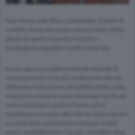
Una vita in coda. Non è, purtroppo, il titolo di
un film, ma la situazione vissuta negli ultimi
giorni da tanti comaschi costretti a
fronteggiare ingorghi e traffico bloccato.
Ieri la riapertura (dalla serata di venerdì) di
una corsia solo in uscita, in direzione Monte
Olimpino e San Fermo, di via Nino Bixio: dalla
mattina in avanti si sono comunque verificate
code e andature a passo d’uomo per le
macchine in accesso alla città da nord e da sud.
In particolare, penalizzate e impercorribili
erano via Bellinzona e via per Cernobbio. Non