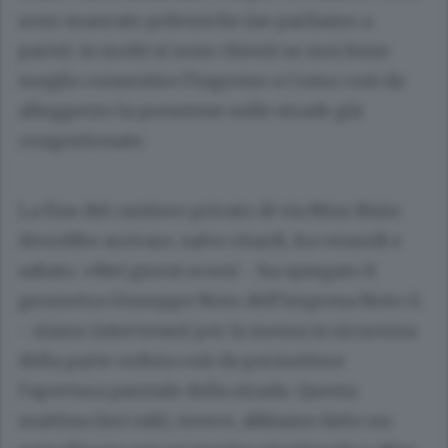
sono mancate polemiche (ne parliamo a
parte): in molti si sono chiesti se non fosse
meglio consentire l’ingresso a Como così da
alleggerire la pressione sulle strade già
congestionate.
La fine del cantiere privato di via Nino Bixio
dovrebbe arrivare, salvo ritardi, fra venerdì e
sabato. «Nei giorni scorsi - ha spiegato il
geometra
Giuseppe Noto
dell’impresa Noto G
- siamo intervenuti per la messa in sicurezza
della parte ceduta così da permettere
l’apertura parziale della strada. Questa
mattina (ieri ndr), invece, abbiamo fatto un