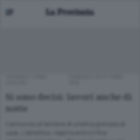
CRONACA
/
COMO
DOMENICA 16 OTTOBRE
CINTURA
2016
Si sono decisi: lavori anche di
notte
L’annuncio al termine di un’altra giornata di
caos. L’obiettivo: riaprire entro il fine