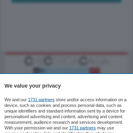
We value your privacy
We and our
1731 partners
store and/or access information on a
770.000
€
device, such as cookies and process personal data, such as
unique identifiers and standard information sent by a device for
Como - Como
personalised advertising and content, advertising and content
Plurilocale
measurement, audience research and services development.
in zona residenziale e tranquilla,
With your permission we and our
1731 partners
may use
proponiamo prestigioso e luminoso