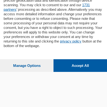
precise geolocation data and identification through device
appartamento all'ultimo piano di uno
scanning. You may click to consent to our and our
1731
stabile signorile …
partners
’ processing as described above. Alternatively you may
mq.
140
locali:
5
access more detailed information and change your preferences
before consenting or to refuse consenting. Please note that
some processing of your personal data may not require your
consent, but you have a right to object to such processing. Your
preferences will apply to this website only. You can change
your preferences or withdraw your consent at any time by
returning to this site and clicking the
privacy policy
button at the
bottom of the webpage.
Sezioni
Settimanali
Manage Options
Accept All
Territorio
Sport
Chi Siamo