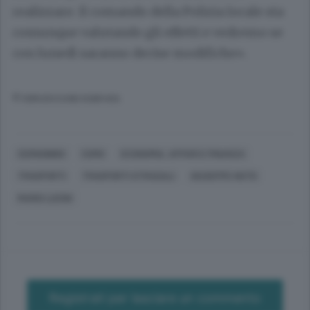
realizzare. Il comando della Polizia locale sta
comunque valutando gli effetti e vedremo se
con lunedì saranno decise modifiche».
© RIPRODUZIONE RISERVATA
CERNOBBIO
COMO
ECONOMIA, AFFARI E FINANZA
TRASPORTI
TRASPORTI STRADALI
GIUSEPPE NOTO
MARIO LUCINI
Registrati per lasciare un commento