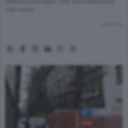
settimana Il sindaco: «Per ora si resta a una
sola corsia»
Lettura 1 min.