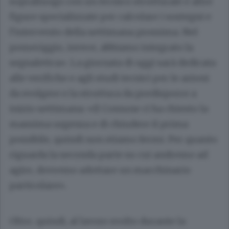
sopralluogo con un tecnico strutturale e altre
figure specializzate per calcolare i sostegni e
l’intervento della settimana prossima. Nel
pomeriggio, invece, abbiamo integrato la
segnaletica». La giornata di oggi sarà dedicata
alle verifiche e agli studi tecnici per le azioni
da svolgere e la struttura da predisporre a
inizio settimana: «Il Comune ci ha chiesto la
massima urgenza e di chiudere il prima
possibile, quindi non stiamo fermi. Per quanto
riguarda la seconda parte su cui andremo ad
agire, dovremo adottare un macchinario
particolare».
Oltre, quindi, al lavoro svolto durante la