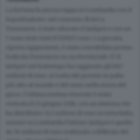
La fortuna fa ancora tappa in Lombardia con il
SuperEnalotto: nel concorso di ieri a
Tavernerio, è stato sfiorato il Jackpot e con un
5 sono stati vinti 87.029,05 euro. La giocata,
riporta Agipronews, è stata convalidata presso
l’edicola Tavernerio in via Provinciale 37. Il
Jackpot nel frattempo ha raggiunto gli 89,7
milioni di euro: si tratta del premio in palio
più alto al mondo e del nono nella storia del
gioco. L’ultima sestina vincente è stata
centrata il 23 giugno 2018, con un sistema che
ha distribuito 51,3 milioni di euro in tutta Italia,
mentre in Lombardia l’ultimo Jackpot è quello
da 36 milioni di euro realizzato a febbraio del