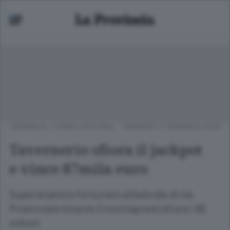
CRONACA
/
COMO CINTURA
VENERDÌ 11 GENNAIO 2019
Tavernerio sfiora il jackpot
e vince 87mila euro
Superenalotto fortunato all’edicola di via
Provinciale Intanto il montepremi sfiora i 90
milioni