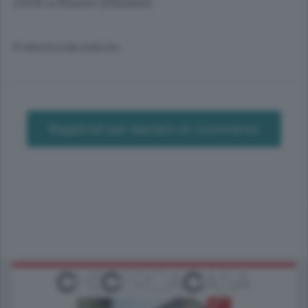
2006 a Mazzo (Milano).
© RIPRODUZIONE RISERVATA
Registrati per lasciare un commento