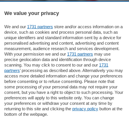
We value your privacy
We and our
1731 partners
store and/or access information on a
795.000
€
device, such as cookies and process personal data, such as
unique identifiers and standard information sent by a device for
Como - Como
personalised advertising and content, advertising and content
Quadrilocale
measurement, audience research and services development.
Zona Como Borghi. Nel complesso di
With your permission we and our
1731 partners
may use
nuova costruzione "JIULIUS" in Classe
precise geolocation data and identification through device
Energetica A2 proponiamo ampio
scanning. You may click to consent to our and our
1731
Quadrilocale …
partners
’ processing as described above. Alternatively you may
mq.
145
locali:
4
access more detailed information and change your preferences
before consenting or to refuse consenting. Please note that
some processing of your personal data may not require your
consent, but you have a right to object to such processing. Your
preferences will apply to this website only. You can change
your preferences or withdraw your consent at any time by
returning to this site and clicking the
privacy policy
button at the
bottom of the webpage.
Sezioni