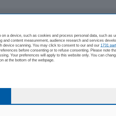
io
Chi Siamo
Redazione
 on a device, such as cookies and process personal data, such as uni
ising and content measurement, audience research and services deve
Editore
gh device scanning. You may click to consent to our and our
1731 par
li
Contatti
ferences before consenting or to refuse consenting. Please note th
ariano
Privacy e Policy
essing. Your preferences will apply to this website only. You can cha
on at the bottom of the webpage.
bassa
alcio Como
 Serie B
alcio Como
 Serie A
 Serie A Femminile