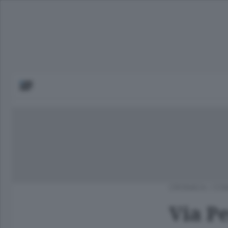
CRONACA
/
COM
Via P