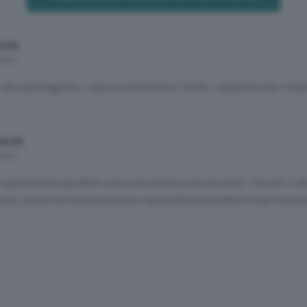
orta
mesi
to del parcheggione...adesso aumenterà il ticket...Aspettare per cred
anchi
mesi
 giustamente gli alberi crescono nell'arco di una notte, i boschi si 
vviso, quindi era assolutamente impossibile prevedere di fare manut