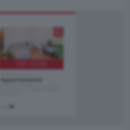
185.000
€
Cernobbio - Como
Appartamento
Situato nella tranquilla frazione di Piazza
Santo Stefano, in un contesto riservato e a
pochi minuti …
mq.
80