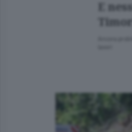
E nes
Timori
Ancora proble
lavori