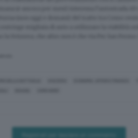
mana (e ancora per mesi) interessa l’autostrada A9 
tturna (non oggi e domani) del tratto tra Como cen
costringe migliaia di auto a utilizzare la viabilità o
so la Svizzera, che altro non è che via Per San Fermo
SERVATA
RMO DELLA BATTAGLIA
SVIZZERA
ECONOMIA, AFFARI E FINANZA
DALI
DISAGIIL
COMO NORD
Registrati per lasciare un commento