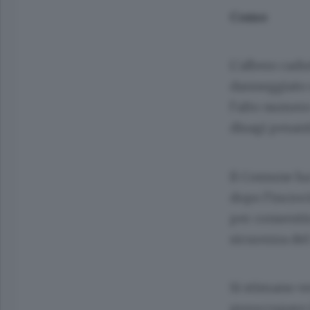
Como
L’albero cad
danneggiato u
l’alto numero
disagi pesan
Il Comune ha 
dopo l’incroci
per consentir
sicurezza del
Si stimano v
preoccupare è