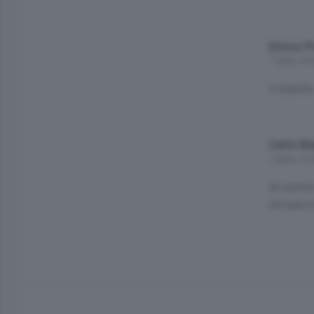
Enrico P
7 anni, 3 
Il furbet
Carlo Bi
7 anni, 3 
Eh perché
all'impro