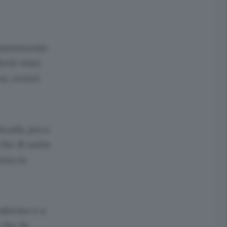
esantemente
riti visto
a, creerà
strada, poco
 che di notte
essa in
nferme e a
 che da