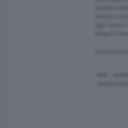
qualche setti
chiusura, no
lago. Questo 
dirigersi ver
© RIPRODUZIONE RI
COMO
SAN FE
TRASPORTI STRA