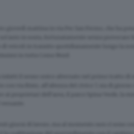
uto giovedì mattina in via Per San Fermo, che ha p
n’auto in sosta, fortunatamente senza provocare fe
 di veicoli in transito quotidianamente lungo la zon
tissimi in tutta Como Nord.
infatti il senso unico alternato nel primo tratto di 
o con via Bixio, all’altezza del civico 7, sia di giorno
e ai proprietari dell’area, il parco Spina Verde, la m
 versante.
enti giorni di lavoro, ma al momento non ci sono co
 la coabitazione del provvedimento con il cantiere