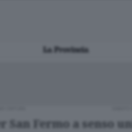
O CINTURA
SABATO 
er San Fermo a senso un