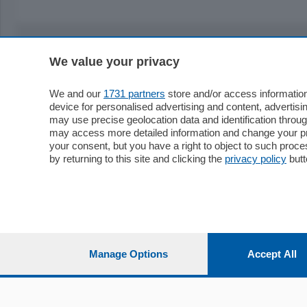
We value your privacy
Sezioni
Territor
Cronaca
Como
We and our
1731 partners
store and/or access information
device for personalised advertising and content, advert
Economia
Cintura
may use precise geolocation data and identification throu
Cultura e Spettacoli
Lago e val
may access more detailed information and change your pre
Sport
Cantù e M
your consent, but you have a right to object to such proc
Editoriali
Erba
by returning to this site and clicking the
privacy policy
butt
Podcast
Olgiate e 
Quatar Pass
Media Inglese
Sport
Storie nella Breva
Dirette C
Focus
Classifica
Manage Options
Accept All
Up
Notizie C
Dossier
Classifica
Classifica