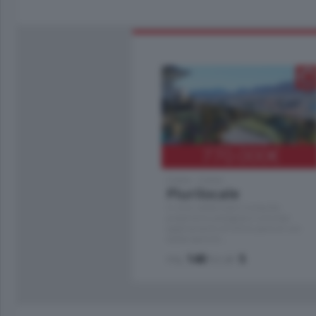
770.000
€
Como - Como
Plurilocale
in zona residenziale e tranquilla,
proponiamo prestigioso e luminoso
appartamento all'ultimo piano di uno
stabile signorile …
mq.
140
locali:
5