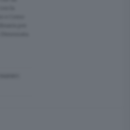
con la
tro e Como
rdinaria per
. Dimezzata.
TRASPORTI