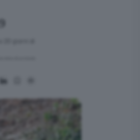
9
o 20 giorni di
ra meno di un minuto.