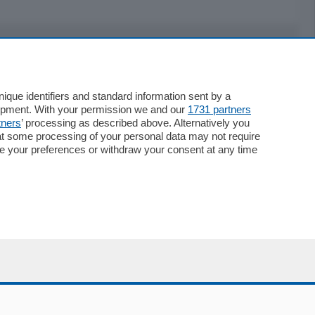
Servizi
Necrologie
que identifiers and standard information sent by a
lopment. With your permission we and our
1731 partners
Pubblicità
tners
’ processing as described above. Alternatively you
Concorsi
at some processing of your personal data may not require
Abbonamenti
nge your preferences or withdraw your consent at any time
Più letti
Le aziende comunicano
Speciali
Cinema
ChiCercaCasa
Archivio
Meteo
Skill Alexa
Elezioni 2024