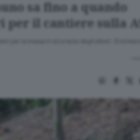
suno sa fino a quando
 per il cantiere sulla A
mi per la messa in sicurezza degli alberi. Si stiman
Lettu