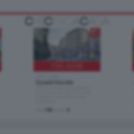
795.000
€
Como - Como
Quadrilocale
Zona Como Borghi. Nel complesso di
nuova costruzione "JIULIUS" in Classe
Energetica A2 proponiamo ampio
Quadrilocale …
mq.
145
locali:
4