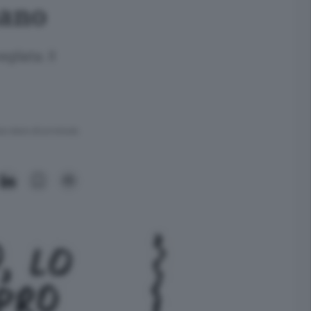
nano
gliata. Il
ra meno di un minuto.