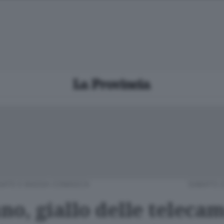
IATE E BASSA COMASCA
SABATO 2
no, giallo delle teleca