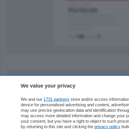
Como - Como
Plurilocale
in zona residenziale e tranquilla,
proponiamo prestigioso e luminoso
appartamento all'ultimo piano di uno
stabile signorile …
mq.
140
locali:
5
We value your privacy
Sezioni
Territor
Cronaca
Como
We and our
1731 partners
store and/or access information
device for personalised advertising and content, advert
Economia
Cintura
may use precise geolocation data and identification throu
Cultura e Spettacoli
Lago e val
may access more detailed information and change your pre
Sport
Cantù e M
your consent, but you have a right to object to such proc
Editoriali
Erba
by returning to this site and clicking the
privacy policy
butt