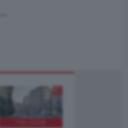
ire.
795.000
€