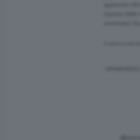
appurare che
riprese dalle
sostenere che
© RIPRODUZIONE RI
APPIANO GENTIL
albonico