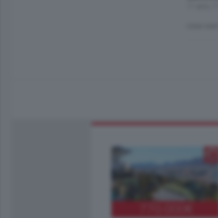
11 anni, 1
cosa vuol
770.000
€