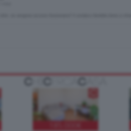
1 mesi
 dire. se vengono accese funzionano? il sindaco farebbe bene a chiar
185.000
€