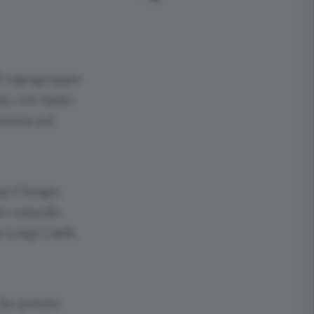
il capogruppo
ni
, con tanto
rezza sul
op è lungo,
tto comodo.
co
Luigi
Caldi
,
 ho potuto