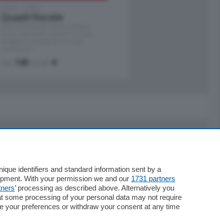
Como - Como
Quadrilocale
Zona Como Borghi. Nel complesso di
nuova costruzione "JIULIUS" in Classe
Energetica A2 proponiamo ampio
Quadrilocale …
mq.
145
locali:
4
Servizi
Necrologie
que identifiers and standard information sent by a
lopment. With your permission we and our
1731 partners
Pubblicità
tners
’ processing as described above. Alternatively you
Concorsi
at some processing of your personal data may not require
Abbonamenti
nge your preferences or withdraw your consent at any time
Più letti