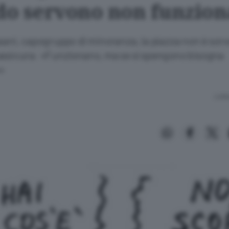
o servono non funzio
sani, capogruppo di minoranza, la piazza non è sorve
assicura: «Funzionano, ma se si spengono bisogna
»
Lettu