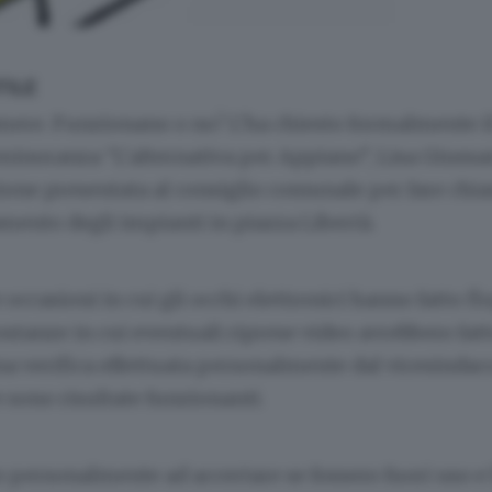
TILE
mere. Funzionano o no? L’ha chiesto formalmente 
i minoranza “L’alternativa per Appiano”,
Lisa
Giussa
ione presentata al consiglio comunale per fare chia
ento degli impianti in piazza Libertà.
 occasioni in cui gli occhi elettronici hanno fatto fl
ostanze in cui eventuali riprese video avrebbero fa
na verifica effettuata personalmente dal vicesinda
 sono risultate funzionanti.
 personalmente ad accertare se fossero fuori uso e