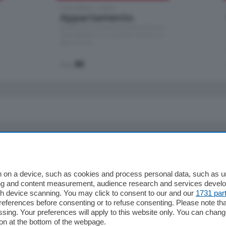
Cernobbio - Como
Appartamento
Situato nella tranquilla frazione di Piazza
Santo Stefano, in un contesto riservato e a
pochi minuti …
mq.
80
io
Chi Siamo
Redazione
 on a device, such as cookies and process personal data, such as uni
ising and content measurement, audience research and services deve
Editore
gh device scanning. You may click to consent to our and our
1731 par
li
Contatti
ferences before consenting or to refuse consenting. Please note th
ariano
Privacy e Policy
essing. Your preferences will apply to this website only. You can cha
on at the bottom of the webpage.