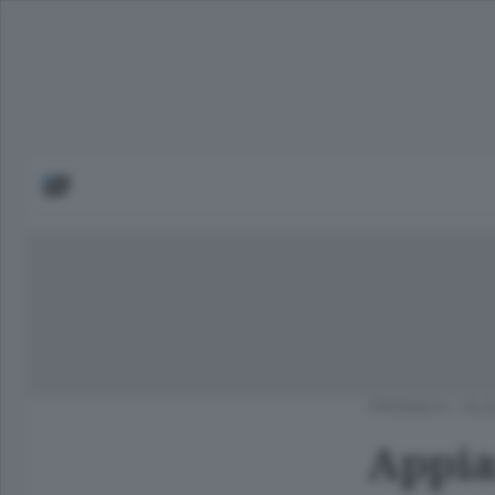
CRONACA
/
OLG
Appia