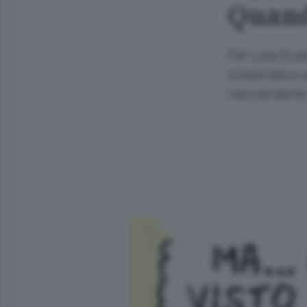
Quand
Per Lisa Gius
vicesindaco 
riaccenderle