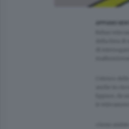
APPIANO GEN
Rebus teleca
della lista d
di interrogaz
malfunzionam
L’elenco delle
anche in circ
Eppure, da u
le telecamere
«Sono andato