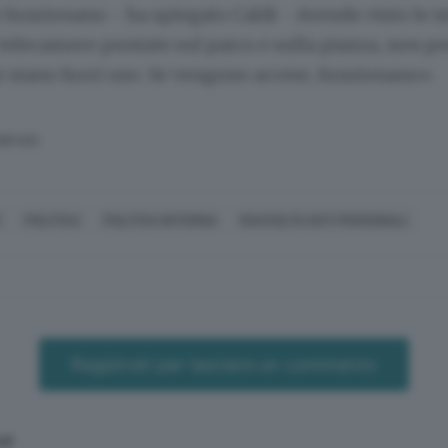
 funzionano - ha spiegato Caldi - Avendo visto le
 telecamere puntate sul parco e sulla piazza, non p
 siano fuori uso. Se vengono accese, funzionano».
SERVATA
E
POLITICA
POLITICA INTERNA
RACCOLTA DATI PERSONALI
Registrati per lasciare un commento
al