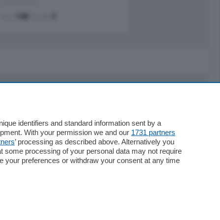
stabile signorile …
mq.
140
locali:
5
Servizi
Necrologie
que identifiers and standard information sent by a
lopment. With your permission we and our
1731 partners
Pubblicità
tners
’ processing as described above. Alternatively you
Concorsi
at some processing of your personal data may not require
Abbonamenti
nge your preferences or withdraw your consent at any time
Più letti
Le aziende comunicano
Speciali
Cinema
ChiCercaCasa