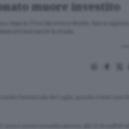
onato muore investito
oco dopo le 21 tra Saronno e Uboldo. Non si capisce 
tesse attraversando la strada
Lettu
rsando l’autostrada dei Laghi, quando è stato travol
 anni è morto investito attorno alle 21.30 sull’A9 al