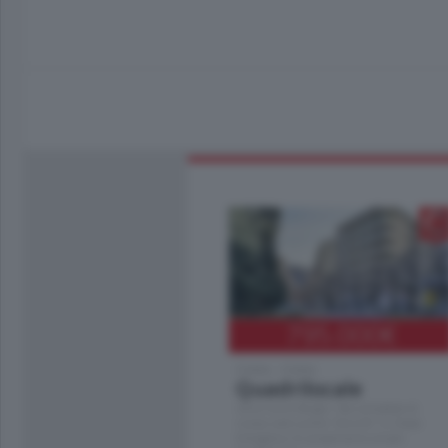
795.000
€
Como - Como
Quadrilocale
Zona Como Borghi. Nel complesso di
nuova costruzione "JIULIUS" in Classe
Energetica A2 proponiamo ampio