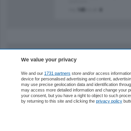
Quadrilocale …
mq.
145
locali:
4
We value your privacy
Sezioni
Territor
Cronaca
Como
We and our
1731 partners
store and/or access information
device for personalised advertising and content, advert
Economia
Cintura
may use precise geolocation data and identification throu
Cultura e Spettacoli
Lago e val
may access more detailed information and change your pre
Sport
Cantù e M
your consent, but you have a right to object to such proc
Editoriali
Erba
by returning to this site and clicking the
privacy policy
butt
Podcast
Olgiate e 
Quatar Pass
Media Inglese
Sport
Storie nella Breva