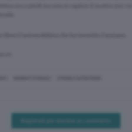
ttima era a piedi ma non si capisce il motivo per cui
trada.
 illeso l’automobilista che ha investito l’anziano.
SERVATA
ENTI
INCIDENTI STRADALI
STRADE E AUTOSTRADE
Registrati per lasciare un commento