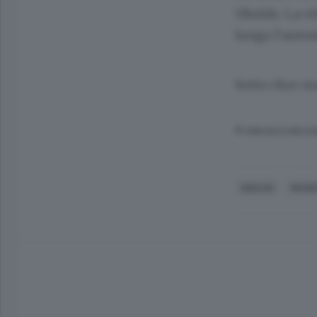
Uboldo. La vi
lungo l’autos
Sotto choc ma
© RIPRODUZIONE RI
UBOLDO
INCID