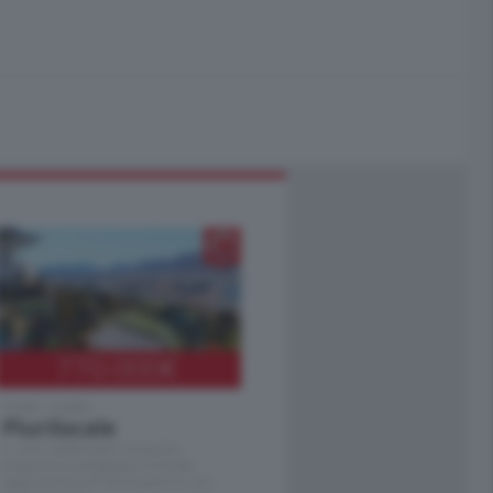
770.000
€
Como - Como
Plurilocale
in zona residenziale e tranquilla,
proponiamo prestigioso e luminoso
appartamento all'ultimo piano di uno