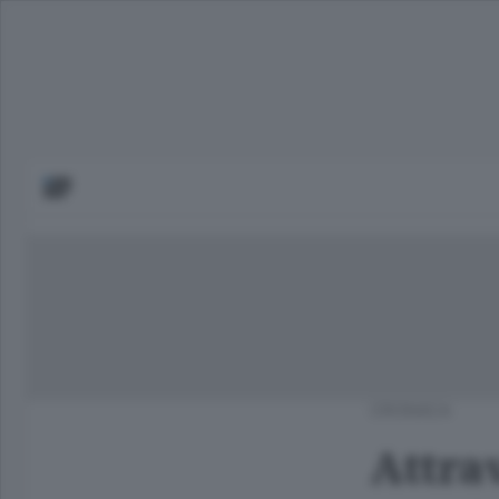
CRONACA
Attra