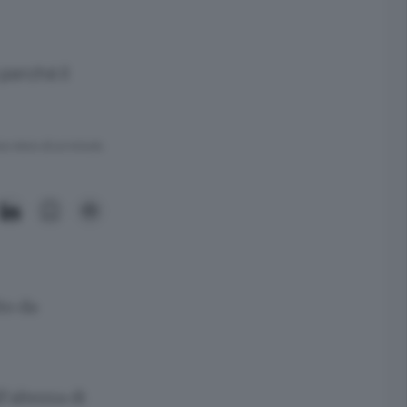
perché il
ra meno di un minuto.
to da
l’altezza di