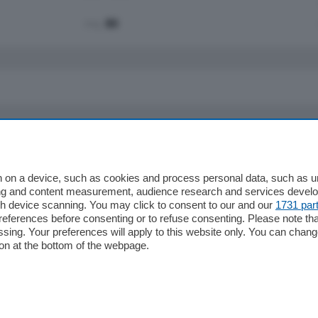
mq.
80
io
Chi Siamo
Redazione
 on a device, such as cookies and process personal data, such as uni
ising and content measurement, audience research and services deve
Editore
gh device scanning. You may click to consent to our and our
1731 par
li
Contatti
ferences before consenting or to refuse consenting. Please note th
ariano
Privacy e Policy
essing. Your preferences will apply to this website only. You can cha
on at the bottom of the webpage.
bassa