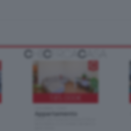
185.000
€
Cernobbio - Como
Appartamento
Situato nella tranquilla frazione di Piazza
Santo Stefano, in un contesto riservato e a
pochi minuti …