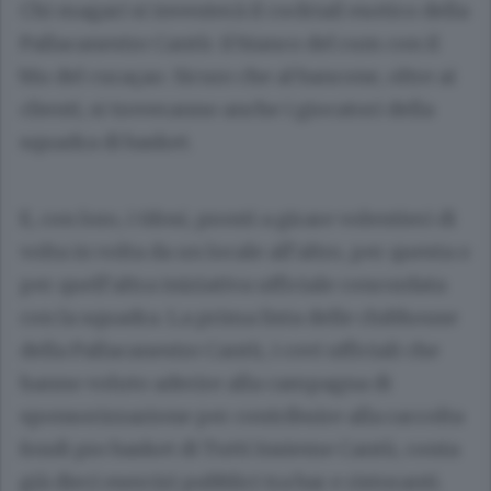
Chi magari si inventerà il cocktail esotico della
Pallacanestro Cantù: il bianco del rum con il
blu del curaçao. Sicuro che al bancone, oltre ai
clienti, si troveranno anche i giocatori della
squadra di basket.
E, con loro, i tifosi, pronti a girare volentieri di
volta in volta da un locale all’altro, per questa o
per quell’altra iniziativa ufficiale concordata
con la squadra. La prima lista delle clubhouse
della Pallacanestro Cantù, i covi ufficiali che
hanno voluto aderire alla campagna di
sponsorizzazione per contribuire alla raccolta
fondi pro basket di Tutti Insieme Cantù, conta
già dieci esercizi pubblici tra bar e ristoranti.