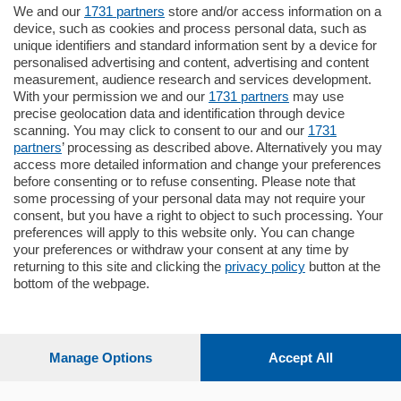
We and our
1731 partners
store and/or access information on a
795.000
€
device, such as cookies and process personal data, such as
unique identifiers and standard information sent by a device for
Como - Como
personalised advertising and content, advertising and content
Quadrilocale
measurement, audience research and services development.
Zona Como Borghi. Nel complesso di
With your permission we and our
1731 partners
may use
nuova costruzione "JIULIUS" in Classe
precise geolocation data and identification through device
Energetica A2 proponiamo ampio
scanning. You may click to consent to our and our
1731
Quadrilocale …
partners
’ processing as described above. Alternatively you may
mq.
145
locali:
4
access more detailed information and change your preferences
before consenting or to refuse consenting. Please note that
some processing of your personal data may not require your
consent, but you have a right to object to such processing. Your
preferences will apply to this website only. You can change
your preferences or withdraw your consent at any time by
returning to this site and clicking the
privacy policy
button at the
bottom of the webpage.
Sezioni
Settimanali
Manage Options
Accept All
Territorio