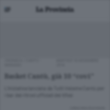
CRONACA
/
CANTÙ -
MARTEDÌ 18 NOVEMBRE
MARIANO
2014
Basket Cantù, già 10 “covi”
L’iniziativa lanciata da Tutti Insieme Cantù per
i bar dei ritrovi ufficiali dei tifosi
Lettura meno di un minuto.