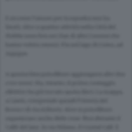
E siccome l’amore per la squadra non ha
limiti, oltre a quattro attività nella Città del
Mobile sono ben sei i bar di altri Comuni che
hanno voluto esserci. Fin sul lago di Como, ad
Argegno.
A questa lista potrebbero aggiungersi altri due
o tre nomi. Ma, intanto, il primo conteggio
effettivo ha già toccato quota dieci. La mappa,
a Cantù, comprende quindi l’Osteria del
Boeucc di via Ariberto, dove si potrebbero
organizzare anche delle cene. Non distante il
Caffè del Jazz. In via Milano, il Crystal Cafè. E