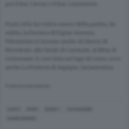
poi il Bar Cavour e il Bar Commercio.
Fuori città, ha voluto essere della partita, da
subito, la Ferriera di Figino Serenza.
Tifosissimi si trovano anche al Liberty di
Novedrate, allo Smile di Carimate, al BBar di
Cermenate. E, con vista sul lago di Como, ecco
anche La Posteria di Argegno, larianissima.
© RIPRODUZIONE RISERVATA
CANTÙ
SPORT
BASKET
TIA PAGANONI
DAVIDE MARSON