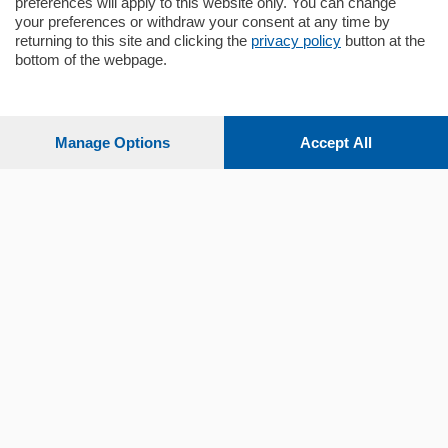
preferences will apply to this website only. You can change
your preferences or withdraw your consent at any time by
returning to this site and clicking the
privacy policy
button at the
bottom of the webpage.
Sezioni
Settimanali
Manage Options
Accept All
Territorio
Sport
Chi Siamo
Servizi