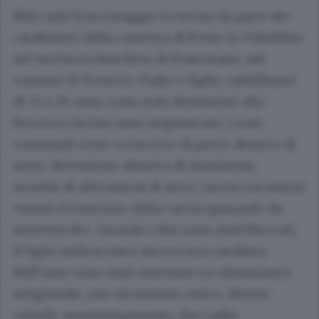
Blitz anti bracconaggio in serata da parte dei
carabinieri della caserma di Ponte in Valtellina
nel territorio boschivo di Prasomaso, nel
comune di Tresivio. Padre e figlio, valtellinesi
di 55 e 26 anni, sono stati denunciati alla
Procura e la loro auto sequestrata. I reati
contestati sono «concorso di porto abusivo di
armi, detenzione abusiva di munizioni,
nonché di alterazioni di armi, caccia con mezzi
vietati ed esercizio della caccia sparando da
autoveicoli». Quando i due sono stati bloccati,
il figlio imbracciava ancora una carabina.
Nell’auto sono stati rinvenuti un silenziatore
artigianale, uno strumento ottico, diversi
coltelli, munizionamento, due radio