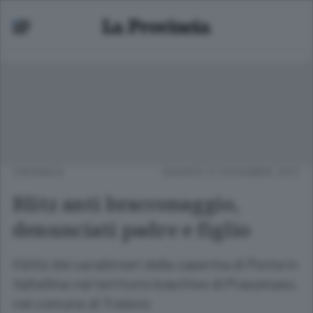
CRONACA
GIOVEDÌ 21 DICEMBRE 2017
Blitz anti bracconaggio,
denunciati padre e figlio
Il blitz dei carabinieri della caserma di Ponte in
Valtellina nel territorio boschivo di Prasomaso,
nel comune di Tresivio