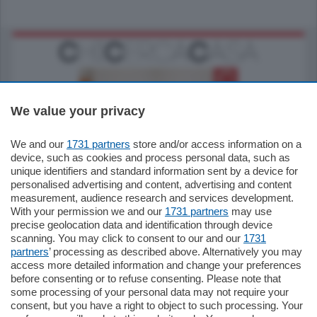
We value your privacy
We and our
1731 partners
store and/or access information on a
185.000
€
device, such as cookies and process personal data, such as
unique identifiers and standard information sent by a device for
Cernobbio - Como
personalised advertising and content, advertising and content
Appartamento
measurement, audience research and services development.
Situato nella tranquilla frazione di Piazza
With your permission we and our
1731 partners
may use
Santo Stefano, in un contesto riservato e a
precise geolocation data and identification through device
pochi minuti …
scanning. You may click to consent to our and our
1731
partners
’ processing as described above. Alternatively you may
mq.
80
access more detailed information and change your preferences
before consenting or to refuse consenting. Please note that
some processing of your personal data may not require your
consent, but you have a right to object to such processing. Your