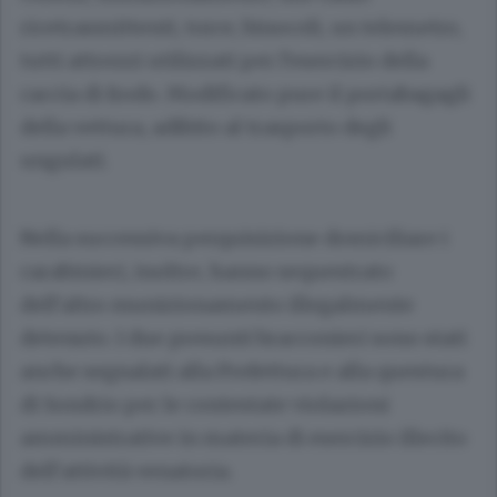
ricetrasmittenti, torce, binocoli, un telemetro,
tutti attrezzi utilizzati per l’esercizio della
caccia di frodo. Modificato pure il portabagagli
della vettura, adibito al trasporto degli
ungulati.
Nella successiva perquisizione domiciliare i
carabinieri, inoltre, hanno sequestrato
dell’altro munizionamento illegalmente
detenuto. I due presunti bracconieri sono stati
anche segnalati alla Prefettura e alla questura
di Sondrio per le contestate violazioni
amministrative in materia di esercizio illecito
dell’attività venatoria.