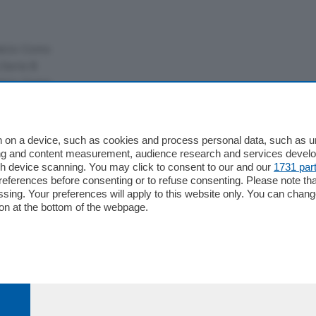
io
Chi Siamo
Redazione
 on a device, such as cookies and process personal data, such as uni
ising and content measurement, audience research and services deve
Editore
gh device scanning. You may click to consent to our and our
1731 par
li
Contatti
ferences before consenting or to refuse consenting. Please note th
ariano
Privacy e Policy
essing. Your preferences will apply to this website only. You can cha
on at the bottom of the webpage.
bassa
alcio Como
 Serie B