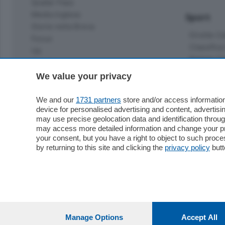
We value your privacy
Sezioni
Territor
Cronaca
Como
We and our
1731 partners
store and/or access information
device for personalised advertising and content, advert
Economia
Cintura
may use precise geolocation data and identification throu
Cultura e Spettacoli
Lago e val
may access more detailed information and change your pre
Sport
Cantù e M
your consent, but you have a right to object to such proc
Editoriali
Erba
by returning to this site and clicking the
privacy policy
butt
Podcast
Olgiate e 
Quatar Pass
Media Inglese
Sport
Storie nella Breva
Dirette C
Focus
Classifica
Manage Options
Accept All
Up