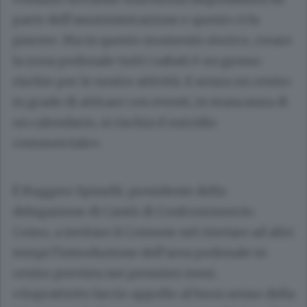
parte dell’amministrazione e questo ci fa
piacere. Ma in questo momento storico, creare
la zona pedonale tutti i sabati è un grosso
rischio per le nostre attività. E senza un centro
in grado di attirare con eventi, in mancanza di
un calendario, si rischia il suicidio
commerciale».
È
Ruggero Spinelli
, presidente della
delegazione di Cantù di Confcommercio
Como, a invitare il Comune nel rinviare ad altri
tempi l’introduzione dell’area pedonale in
centro prevista nei prossimi mesi.
«Soprattutto faccio appello al buon senso della