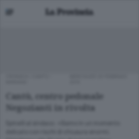
CRONACA
/
CANTÙ -
MERCOLEDÌ 25 FEBBRAIO
MARIANO
2015
Cantù, centro pedonale
Negozianti in rivolta
Spinelli al sindaco: «Siamo in un momento
delicato con rischi di chiusura enormi.