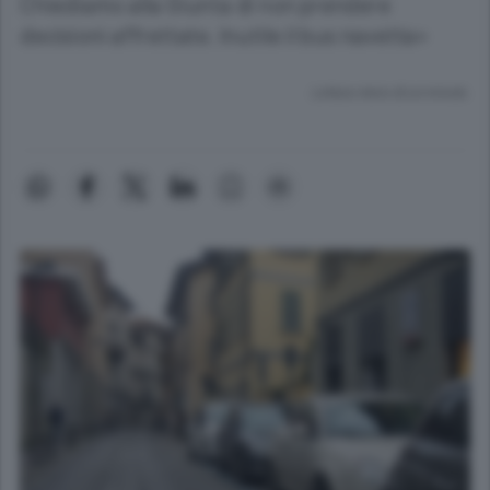
Chiediamo alla Giunta di non prendere
decisioni affrettate. Inutile il bus navetta»
Lettura meno di un minuto.