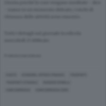
Giunta perché le cose vengano meditate - dice
- siamo in un momento delicato, i rischi di
chiusura delle attività sono enormi».
Tutti i dettagli sul giornale in edicola
mercoledì 25 febbraio.
© RIPRODUZIONE RISERVATA
CANTÙ
ECONOMIA, AFFARI E FINANZA
TRASPORTI
TRASPORTI STRADALI
RUGGERO SPINELLI
CONFCOMMERCIO
CONFCOMMERCIO COMO