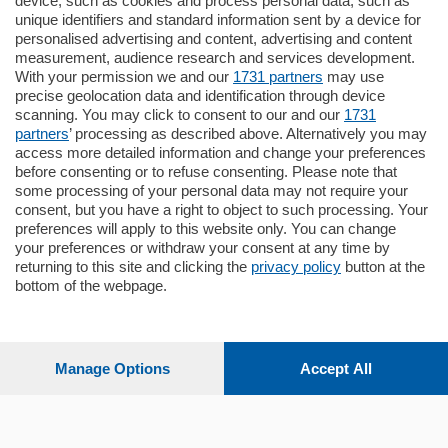
185.000
€
device, such as cookies and process personal data, such as
unique identifiers and standard information sent by a device for
Cernobbio - Como
personalised advertising and content, advertising and content
Appartamento
measurement, audience research and services development.
Situato nella tranquilla frazione di Piazza
With your permission we and our
1731 partners
may use
Santo Stefano, in un contesto riservato e a
precise geolocation data and identification through device
pochi minuti …
scanning. You may click to consent to our and our
1731
partners
’ processing as described above. Alternatively you may
mq.
80
access more detailed information and change your preferences
before consenting or to refuse consenting. Please note that
some processing of your personal data may not require your
consent, but you have a right to object to such processing. Your
preferences will apply to this website only. You can change
your preferences or withdraw your consent at any time by
returning to this site and clicking the
privacy policy
button at the
bottom of the webpage.
Sezioni
Settimanali
Manage Options
Accept All
Territorio