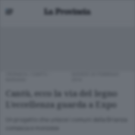
CRONACA
/
CANTÙ -
GIOVEDÌ 20 FEBBRAIO
MARIANO
2014
Cantù, ecco la via del legno
L’eccellenza guarda a Expo
Un progetto che unisce i comuni della Brianza
comasca e monzese