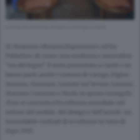
La firma del protocollo d’intesa in municipio a Cantù
Si chiamerà «Brianza Experience» ed ha
l’obiettivo di creare una moderna e innovativa
“via del legno”. È stata presentata a Cantù e ne
fanno parte anche i comuni di Carugo, Figino
Serenza, Giussano, Lentate sul Seveso, Lissone,
Mariano Comense e Meda. In questo triangolo
d’oro si concentra l’eccellenza mondiale nel
settore del mobile, del design e dell’arredo: un
formidabile cocktail di eccellenze in vista di
Expo 2015.