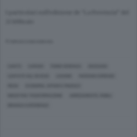
I particolari sull’edizione de “La Provincia” del
21 febbraio
© RIPRODUZIONE RISERVATA
CANTÙ
CARUGO
FIGINO SERENZA
GIUSSANO
LENTATE SUL SEVESO
LISSONE
MARIANO COMENSE
MEDA
ECONOMIA, AFFARI E FINANZA
INDUSTRIA TRASFORMAZIONE
ARREDAMENTO, MOBILI
BRIANZA EXPERIENCE