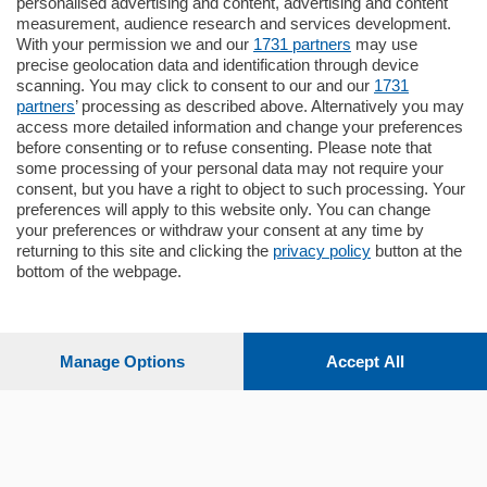
personalised advertising and content, advertising and content
Quadrilocale
measurement, audience research and services development.
Zona Como Borghi. Nel complesso di
With your permission we and our
1731 partners
may use
nuova costruzione "JIULIUS" in Classe
precise geolocation data and identification through device
Energetica A2 proponiamo ampio
scanning. You may click to consent to our and our
1731
Quadrilocale …
partners
’ processing as described above. Alternatively you may
mq.
145
locali:
4
access more detailed information and change your preferences
before consenting or to refuse consenting. Please note that
some processing of your personal data may not require your
consent, but you have a right to object to such processing. Your
preferences will apply to this website only. You can change
your preferences or withdraw your consent at any time by
returning to this site and clicking the
privacy policy
button at the
bottom of the webpage.
Sezioni
Settimanali
Manage Options
Accept All
Territorio
Sport