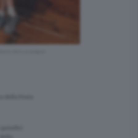
mente dietro la lavagna)
a della Festa
 quindici
 della