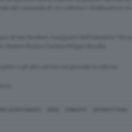
rale del comunale di via Corbetta 7. Il laboratorio s
mpre al San Teodoro, l’antipasto dell’iniziativa “Un p
to Matteo Pirola e l’artista Filippo Borella.
pleto e gli altri servizi sul giornale in edicola.
SERVATA
MIA, AFFARI E FINANZA
MEDIA
PUBBLICITÀ
ANTONIO CITTERIO