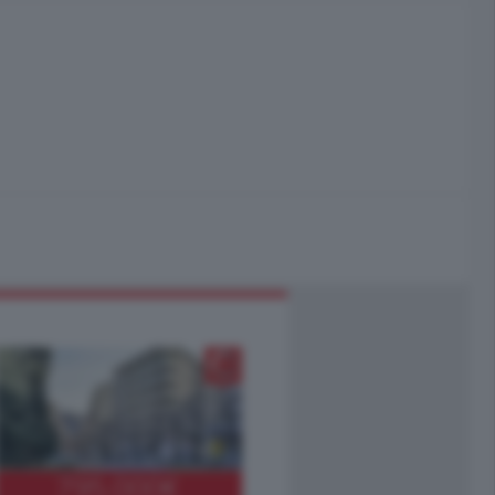
795.000
€