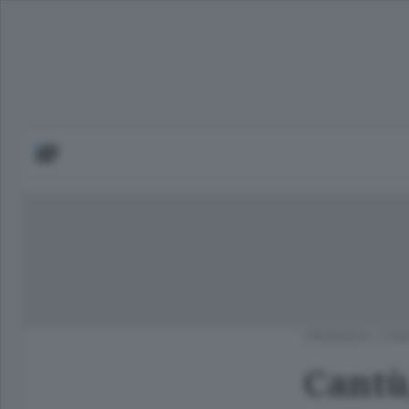
CRONACA
/
CAN
Cantù,