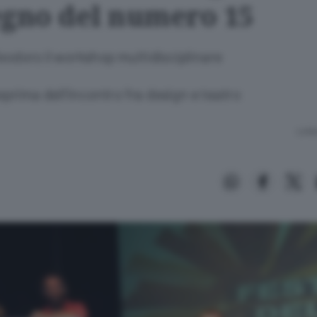
egno del numero 15
eodoro il workshop multidisciplinare
nteprima dell’incontro fra design e teatro
Lettu