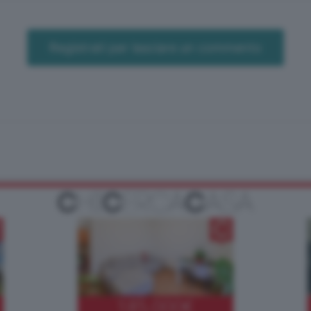
Registrati per lasciare un commento
185.000
€