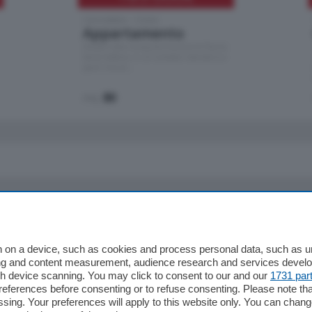
Cernobbio - Como
Appartamento
Situato nella tranquilla frazione di Piazza
Santo Stefano, in un contesto riservato e a
pochi minuti …
mq.
80
io
Chi Siamo
Redazione
 on a device, such as cookies and process personal data, such as uni
ising and content measurement, audience research and services deve
Editore
gh device scanning. You may click to consent to our and our
1731 par
li
Contatti
ferences before consenting or to refuse consenting. Please note th
ariano
Privacy e Policy
essing. Your preferences will apply to this website only. You can cha