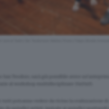
 sera al Teatro San Teodorocon Matteo Pirola e Filippo Borella (ironica
ro San Teodoro, sarà già possibile avere un’anteprim
azie al workshop multidisciplinare 15x15x15.
9, tutti potranno vedere da vicino la realizzazione di
e da quindici artisti, ispirate ai quindici spettacoli