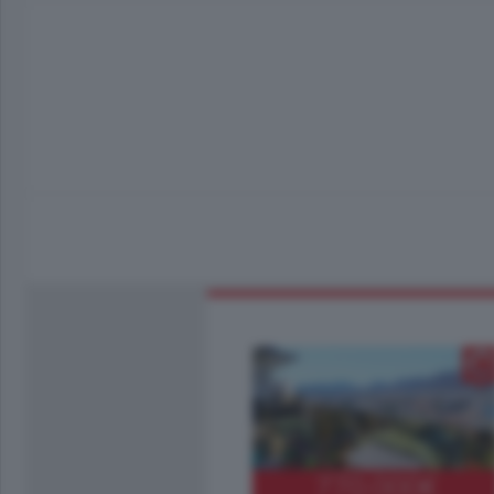
770.000
€