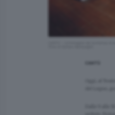
CANTU' - Un’immagine del workshop di ieri
(Foto di Stefano Bartesaghi)
CANTÙ
Oggi, al Teat
del Legno, gr
Dalle 9 alle 1
sedute, firmat