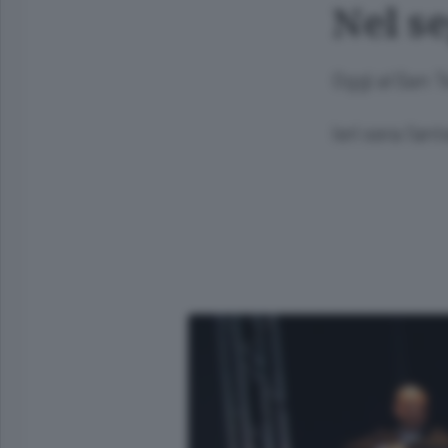
Nel s
Oggi al San T
Ieri sera l’a