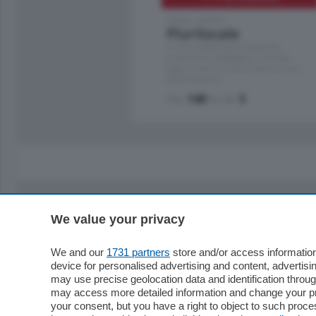
Como - Como
Plurilocale
in zona residenziale e tranquilla,
proponiamo prestigioso e luminoso
appartamento all'ultimo piano di uno
stabile signorile …
mq.
140
locali:
5
We value your privacy
Sezioni
Territor
Cronaca
Como
We and our
1731 partners
store and/or access information
device for personalised advertising and content, advert
Economia
Cintura
may use precise geolocation data and identification throu
Cultura e Spettacoli
Lago e val
may access more detailed information and change your pre
Sport
Cantù e M
your consent, but you have a right to object to such proc