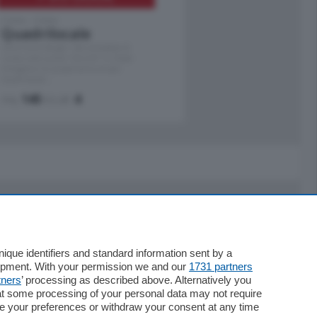
Como - Como
Quadrilocale
Zona Como Borghi. Nel complesso di
nuova costruzione "JIULIUS" in Classe
Energetica A2 proponiamo ampio
Quadrilocale …
mq.
145
locali:
4
Servizi
Necrologie
que identifiers and standard information sent by a
lopment. With your permission we and our
1731 partners
Pubblicità
tners
’ processing as described above. Alternatively you
Concorsi
at some processing of your personal data may not require
Abbonamenti
nge your preferences or withdraw your consent at any time