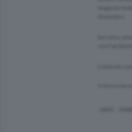
stagione teat
domenica.
Ieri sera, se
con l’architet
L’articolo com
© RIPRODUZIONE RI
CANTÙ
ECONO