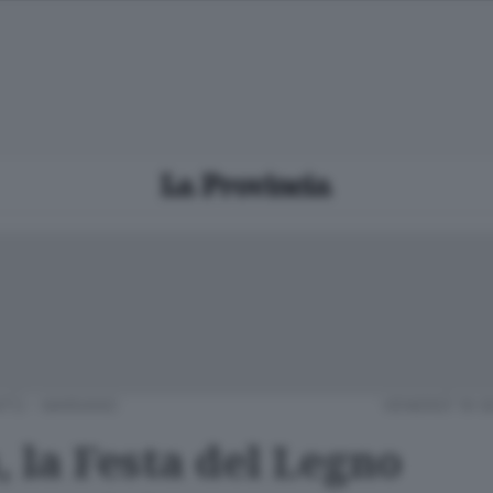
TÙ - MARIANO
VENERDÌ 19 
 la Festa del Legno