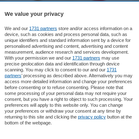
We value your privacy
We and our
1731 partners
store and/or access information on a
185.000
€
device, such as cookies and process personal data, such as
unique identifiers and standard information sent by a device for
Cernobbio - Como
personalised advertising and content, advertising and content
Appartamento
measurement, audience research and services development.
Situato nella tranquilla frazione di Piazza
With your permission we and our
1731 partners
may use
Santo Stefano, in un contesto riservato e a
precise geolocation data and identification through device
pochi minuti …
scanning. You may click to consent to our and our
1731
partners
’ processing as described above. Alternatively you may
mq.
80
access more detailed information and change your preferences
before consenting or to refuse consenting. Please note that
some processing of your personal data may not require your
consent, but you have a right to object to such processing. Your
preferences will apply to this website only. You can change
your preferences or withdraw your consent at any time by
returning to this site and clicking the
privacy policy
button at the
bottom of the webpage.
Sezioni