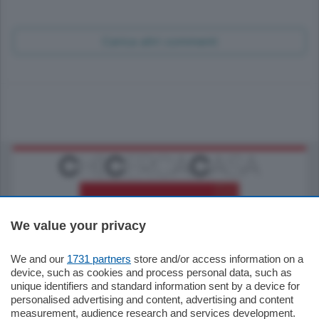
Carica altri commenti
We value your privacy
We and our
1731 partners
store and/or access information on a
185.000
€
device, such as cookies and process personal data, such as
unique identifiers and standard information sent by a device for
Cernobbio - Como
personalised advertising and content, advertising and content
Appartamento
measurement, audience research and services development.