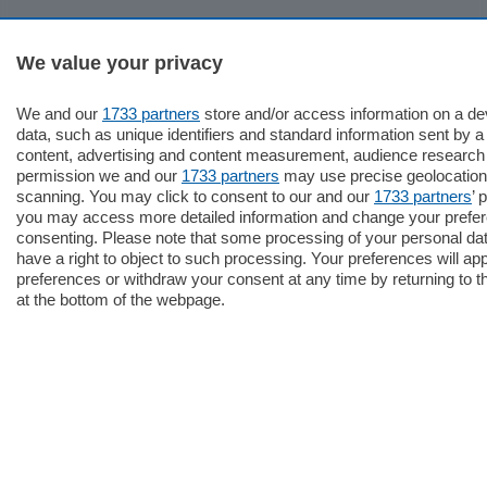
We value your privacy
We and our
1733 partners
store and/or access information on a d
data, such as unique identifiers and standard information sent by a
content, advertising and content measurement, audience research
permission we and our
1733 partners
may use precise geolocation 
scanning. You may click to consent to our and our
1733 partners
’ 
you may access more detailed information and change your prefer
consenting. Please note that some processing of your personal da
have a right to object to such processing. Your preferences will ap
preferences or withdraw your consent at any time by returning to th
at the bottom of the webpage.