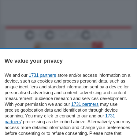
We value your privacy
We and our
1731 partners
store and/or access information on a
185.000
€
device, such as cookies and process personal data, such as
unique identifiers and standard information sent by a device for
Cernobbio - Como
personalised advertising and content, advertising and content
Appartamento
measurement, audience research and services development.
Situato nella tranquilla frazione di Piazza
With your permission we and our
1731 partners
may use
Santo Stefano, in un contesto riservato e a
precise geolocation data and identification through device
pochi minuti …
scanning. You may click to consent to our and our
1731
partners
’ processing as described above. Alternatively you may
mq.
80
access more detailed information and change your preferences
before consenting or to refuse consenting. Please note that