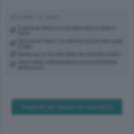
DOCUMENTI ALLEGATI
In ansia per Marisa La volontaria erbese è grave in
Kenya
Dal Kenya al “Sacco” La volontaria di Erba sarà curata
in Italia
Marisa non ce l’ha fatta Addio alla volontaria di Erba
Ultimo saluto a Marisa«Sapeva smuoverel’umanità
dentro di noi»
Registrati per lasciare un commento