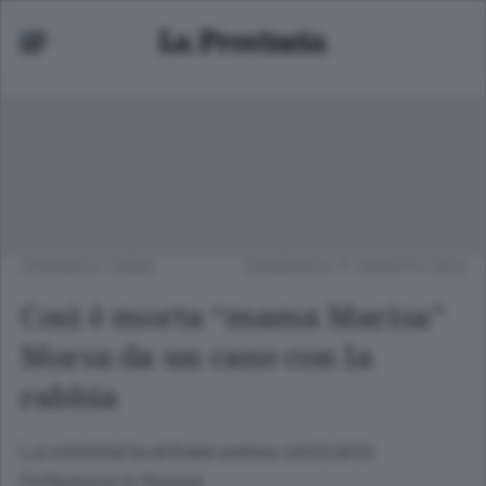
CRONACA
/
ERBA
DOMENICA 17 AGOSTO 2014
Così è morta “mama Marisa”
Morsa da un cane con la
rabbia
La volontaria erbese aveva contratto
l’infezione in Kenya