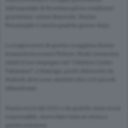
dall’ospedale di Mombasa già in condizioni
gravissime, ormai disperate. Marisa
Pizzamiglio è morta qualche giorno dopo.
La tragica sorte di questa coraggiosa donna
brianzola ha scosso l’Erbese. Molti conoscono
infatti il suo impegno nel “Children Center
Tabasamu”, a Majengo, pochi chilometri da
Malindi, dove sono assistiti oltre 220 piccoli
abbandonati.
Marisa era lì dal 2005 e da qualche anno era la
responsabile. Aveva dato tutta se stessa a
questa missione.