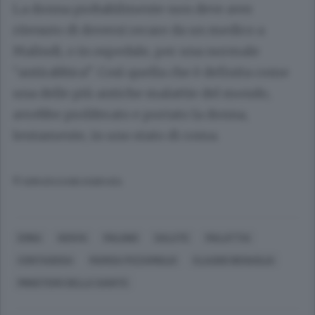
La donna probabilmente non deve aver
ritenuto di doversi recare da un medico a
Malindi, o in ospedale, per una normale
“antirabbica”. Così quella che è definita come
una delle più antiche malattie del mondo,
avrebbe proliferato e portato la donna,
lentamente, in uno stato di coma.
© RIPRODUZIONE RISERVATA
ERBA
KENYA
MALINDI
SALUTE
MALATTIA
CONTAGIOSA
MARISA PIZZAMIGLIO
CLAUDIO BENAGLIA
MINISTERO DELLA SANITÀ