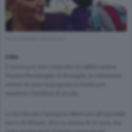
Marisa Pizzamiglio aveva 55 anni
ERBA
È morta per aver contratto la rabbia canina,
Marisa Pizzamiglio
in
Benaglia
, la volontaria
erbese da anni impegnata in Kenia per
assistere i bambini di strada.
Lo ha rilevato l’autopsia effettuata all’ospedale
Sacco di Milano, dove la donna di 55 anni, era
stata ricoverata il 31 luglio proveniente