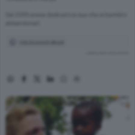
Dal 2005 aveva dedicato la sua vita ai bambini
abbandonati
Vedi documenti allegati
Lettura meno di un minuto.