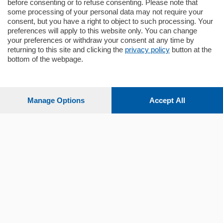
before consenting or to refuse consenting. Please note that
some processing of your personal data may not require your
consent, but you have a right to object to such processing. Your
preferences will apply to this website only. You can change
your preferences or withdraw your consent at any time by
returning to this site and clicking the
privacy policy
button at the
bottom of the webpage.
Sezioni
Settimanali
Manage Options
Accept All
Territorio
Sport
Chi Siamo
Servizi