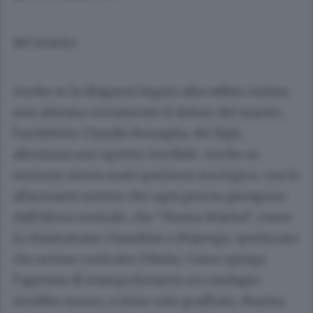
del marito
Anche se la diagnosi legata alla rabbia canina
non attenua certamente il dolore del marito,
l’architetto
Claudio Benaglia
, dei figli,
allontana uno spettro terribile. Anche se
nessuno aveva osato parlarne era logico, con le
allarmanti notizie che ogni giorno giungono
dall’Africa centrale, che “Mama Marisa”, come
la chiamavano i bambini a Majengo, ipotizzare
che avesse contratto l’ebola. Come spiega
l’agenzia di stampa keniota un randagio
avrebbe morso, o forse solo graffiato, Marisa.