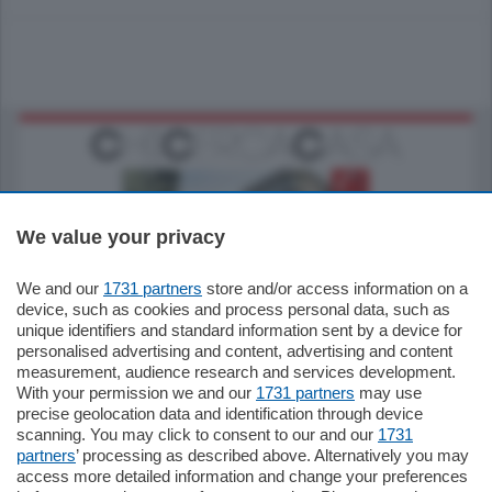
We value your privacy
We and our
1731 partners
store and/or access information on a
795.000
€
device, such as cookies and process personal data, such as
unique identifiers and standard information sent by a device for
Como - Como
personalised advertising and content, advertising and content
Quadrilocale
measurement, audience research and services development.
Zona Como Borghi. Nel complesso di
With your permission we and our
1731 partners
may use
nuova costruzione "JIULIUS" in Classe
precise geolocation data and identification through device
Energetica A2 proponiamo ampio
scanning. You may click to consent to our and our
1731
Quadrilocale …
partners
’ processing as described above. Alternatively you may
mq.
145
locali:
4
access more detailed information and change your preferences