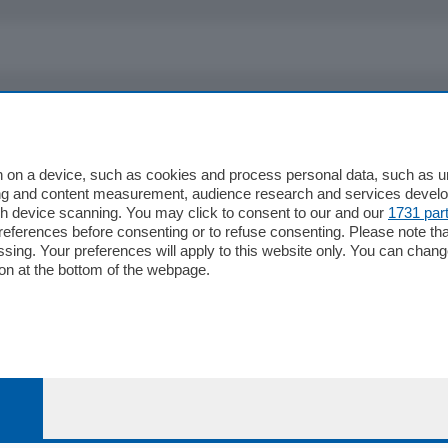
io
Chi Siamo
Redazione
 on a device, such as cookies and process personal data, such as uni
ising and content measurement, audience research and services deve
Editore
gh device scanning. You may click to consent to our and our
1731 par
li
Contatti
ferences before consenting or to refuse consenting. Please note th
ariano
Privacy e Policy
essing. Your preferences will apply to this website only. You can cha
on at the bottom of the webpage.
bassa
alcio Como
 Serie B
alcio Como