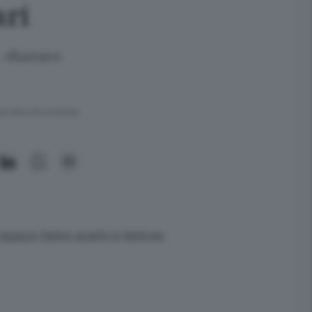
ari
f. «Bastano
ra meno di un minuto.
gazzi-fatevi-avanti-il-festival-