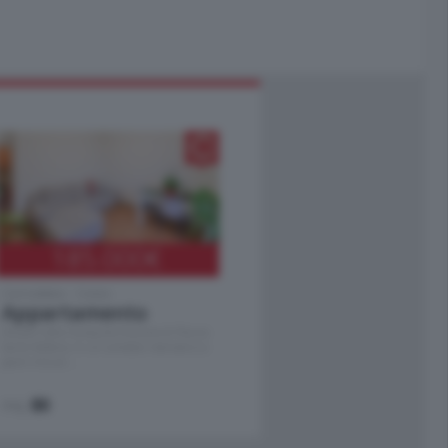
185.000
€
Cernobbio - Como
Appartamento
Situato nella tranquilla frazione di Piazza
Santo Stefano, in un contesto riservato e a
pochi minuti …
mq.
80