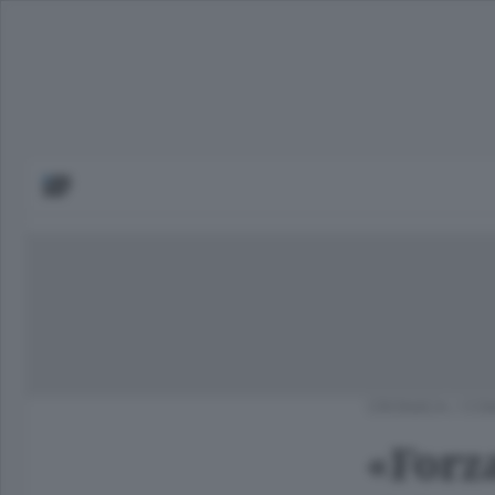
CRONACA
/
COM
«Forza