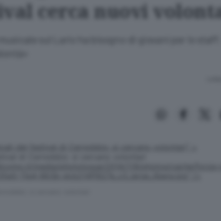
tival cerca nuovi volont
usicale sul Lario ha bisogno di giovani per lo staf
olontà»
Lettu
cali del festival di Cernobbio: si cercano volontari
" >
adicomo.it/media/photologue/2014/7/8/photos/cache/forza-ra
05e0-11e4-863b-dcb214ff827e_v3_large_libera.jpg" />
Cernobbio: si cercano volontari