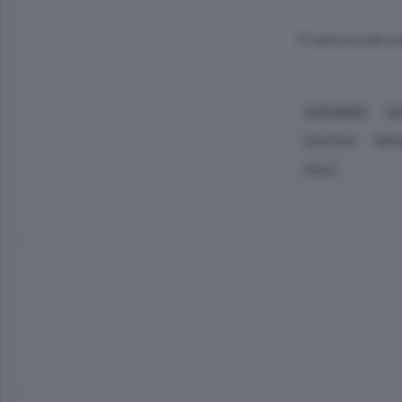
© RIPRODUZIONE RI
CERNOBBIO
AR
POLITICA
DIFE
GALLI