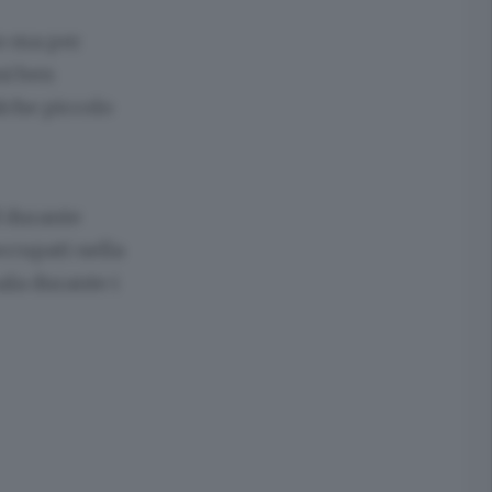
io ma per
ni ben
lche piccolo
f durante
occupati nella
ala durante i