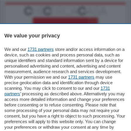
We value your privacy
We and our
1731 partners
store and/or access information on a
770.000
€
device, such as cookies and process personal data, such as
unique identifiers and standard information sent by a device for
Como - Como
personalised advertising and content, advertising and content
Plurilocale
measurement, audience research and services development.
in zona residenziale e tranquilla,
With your permission we and our
1731 partners
may use
proponiamo prestigioso e luminoso
precise geolocation data and identification through device
appartamento all'ultimo piano di uno
scanning. You may click to consent to our and our
1731
stabile signorile …
partners
’ processing as described above. Alternatively you may
mq.
140
locali:
5
access more detailed information and change your preferences
before consenting or to refuse consenting. Please note that
some processing of your personal data may not require your
consent, but you have a right to object to such processing. Your
preferences will apply to this website only. You can change
your preferences or withdraw your consent at any time by