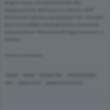
Angelo Scola, che intervenendo alla
inaugurazione dell’anno accademico dell’
Università Cattolica, ha spiegato che «domani
sarà reso pubblico il programma veramente
intensissimo» della visita di Papa Francesco a
Milano.
© RIPRODUZIONE RISERVATA
MILANO
MONZA
RELIGIONI, FEDI
EVENTO RELIGIOSO
RITI
ANGELO SCOLA
UNIVERSITÀ CATTOLICA