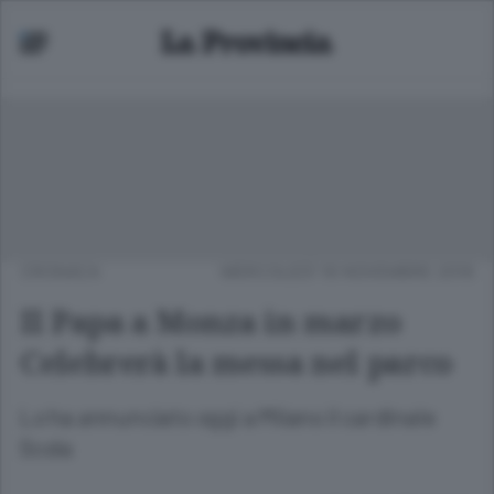
CRONACA
MERCOLEDÌ 16 NOVEMBRE 2016
Il Papa a Monza in marzo
Celebrerà la messa nel parco
Lo ha annunciato oggi a Milano il cardinale
Scola