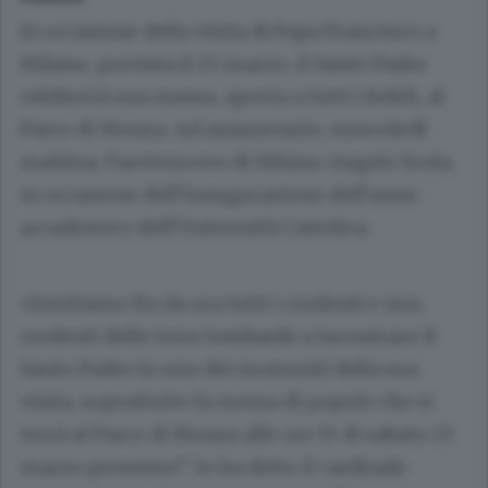
In occasione della visita di Papa Francesco a
Milano, prevista il 25 marzo, il Santo Padre
celebrerà una messa, aperta a tutti i fedeli, al
Parco di Monza. Ad annunciarlo, mercoledì
mattina, l’arcivescovo di Milano Angelo Scola,
in occasione dell’inaugurazione dell’anno
accademico dell’Università Cattolica.
«Invitiamo fin da ora tutti i credenti e non
credenti delle terre lombarde a incontrare il
Santo Padre in uno dei momenti della sua
visita, soprattutto la messa di popolo che si
terrà al Parco di Monza alle ore 15 di sabato 25
marzo prossimo”: lo ha detto il cardinale