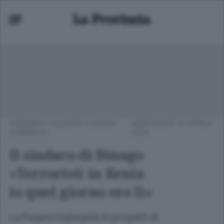
CRONACA
/
OLGIATE E BASSA
MERCOLEDÌ 15 APRILE
COMASCA
2015
Il sindaco di Binago
«Terroristi in Kenia
io quel giorno ero lì»
La Pagani impiegata in progetti di