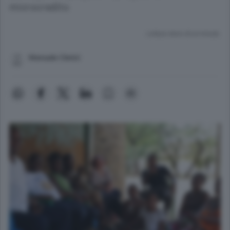
microcredito
Lettura meno di un minuto.
Manuele Clerici