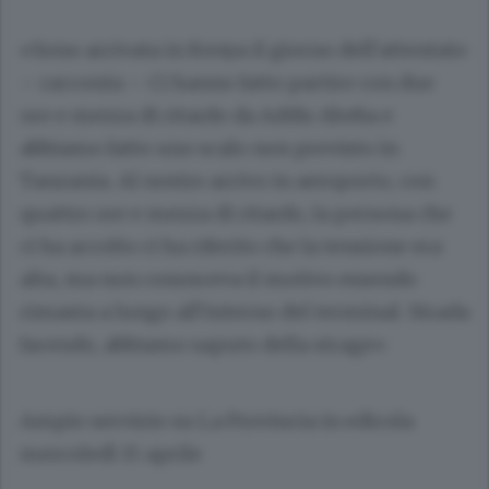
«Sono arrivata in Kenya il giorno dell’attentato
– racconta – Ci hanno fatto partire con due
ore e mezza di ritardo da Addis Abeba e
abbiamo fatto uno scalo non previsto in
Tanzania. Al nostro arrivo in aeroporto, con
quattro ore e mezza di ritardo, la persona che
ci ha accolto ci ha riferito che la tensione era
alta, ma non conosceva il motivo essendo
rimasta a lungo all’interno del terminal. Strada
facendo, abbiamo saputo della strage»
Ampio servizio su La Provincia in edicola
mercoledì 15 aprile