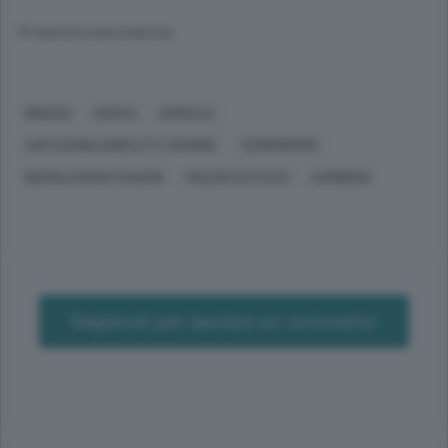
© RIPRODUZIONE RISERVATA
BINAGO
KENYA
SOMALIA
AGITAZIONI,CONFLITTI, GUERRE
TERRORISMO
BIANCA MARIA PAGANI
POLIZIA DI STATO
KARIBUNI
Registrati per lasciare un commento