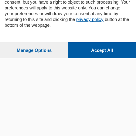
consent, but you have a right to object to such processing. Your
preferences will apply to this website only. You can change
your preferences or withdraw your consent at any time by
returning to this site and clicking the
privacy policy
button at the
bottom of the webpage.
Sezioni
Settimanali
Manage Options
Accept All
Territorio
Sport
Chi Siamo
Servizi