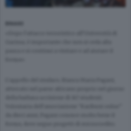
BINAGO
«Dopo l’attacco terroristico all’Università di
Garissa, è importante che non si ceda alla
paura e si continui a visitare e ad aiutare il
Kenya».
L’appello del sindaco,
Bianca Maria Pagani
,
atterrato nel paese africano proprio nel giorno
della barbara uccisione di 147 studenti.
Volontaria dell’associazione “Karibuni onlus”
da dieci anni, Pagani conosce molto bene il
Kenya, dove segue progetti di microcredito.