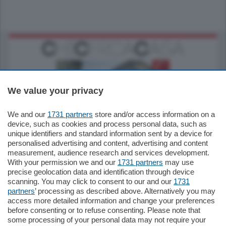
We value your privacy
We and our
1731 partners
store and/or access information on a
795.000
€
device, such as cookies and process personal data, such as
unique identifiers and standard information sent by a device for
Como - Como
personalised advertising and content, advertising and content
Quadrilocale
measurement, audience research and services development.
Zona Como Borghi. Nel complesso di
With your permission we and our
1731 partners
may use
nuova costruzione "JIULIUS" in Classe
precise geolocation data and identification through device
Energetica A2 proponiamo ampio
scanning. You may click to consent to our and our
1731
Quadrilocale …
partners
’ processing as described above. Alternatively you may
mq.
145
locali:
4
access more detailed information and change your preferences
before consenting or to refuse consenting. Please note that
some processing of your personal data may not require your