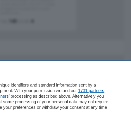
nuova costruzione "JIULIUS" in Classe
Energetica A2 proponiamo ampio
Quadrilocale …
mq.
145
locali:
4
Servizi
Necrologie
que identifiers and standard information sent by a
lopment. With your permission we and our
1731 partners
Pubblicità
tners
’ processing as described above. Alternatively you
Concorsi
at some processing of your personal data may not require
Abbonamenti
nge your preferences or withdraw your consent at any time
Più letti
Le aziende comunicano
Speciali