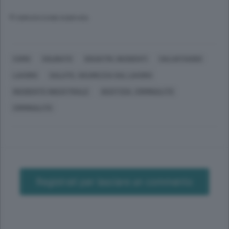
© RIPRODUZIONE RISERVATA
COMO
SOLBIATE
DISASTRI, INCIDENTI
SALVATAGGIO
LAVORO
SALUTE, SICUREZZA SUL LAVORO
INCIDENTE INDUSTRIALE
GIUSTIZIA, CRIMINALITÀ
CRIMINALITÀ
Registrati per lasciare un commento