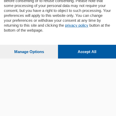
before consenting or to refuse consenting. Please note that
some processing of your personal data may not require your
consent, but you have a right to object to such processing. Your
preferences will apply to this website only. You can change
your preferences or withdraw your consent at any time by
returning to this site and clicking the
privacy policy
button at the
bottom of the webpage.
Sezioni
Settimanali
Manage Options
Accept All
Territorio
Sport
Chi Siamo
Servizi