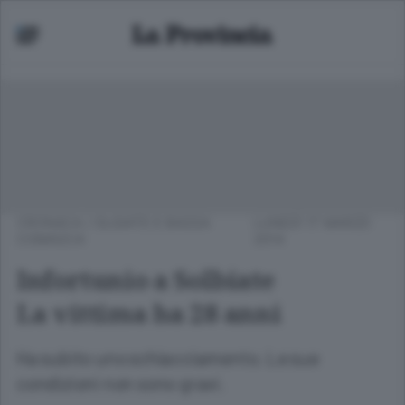
CRONACA
/
OLGIATE E BASSA
LUNEDÌ 17 MARZO
COMASCA
2014
Infortunio a Solbiate
La vittima ha 28 anni
Ha subìto uno schiacciamento. Le sue
condizioni non sono gravi.