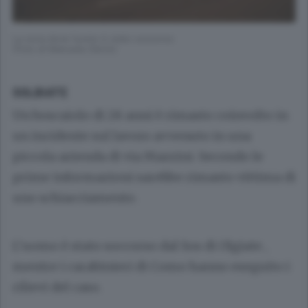
La zona dove l’uomo è stato soccorso
(Foto di Manuela Clerici)
SOLBIATE
Un boscaiolo di 28 anni è rimasto coinvolto in
un incidente sul lavoro avvenuto in una
piccola azienda di via Mazzini. Secondo le
prime informazioni sarebbe rimasto vittima di
uno schiacciamento.
L’uomo è stato soccorso dal Sos di Olgiate ,
mentre i carabinieri di Como hanno eseguito i
rilievi del caso.