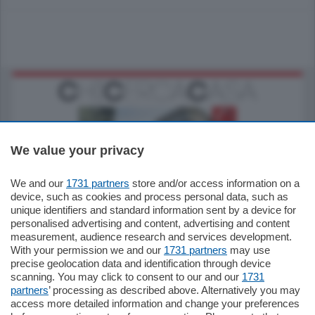
We value your privacy
We and our
1731 partners
store and/or access information on a
795.000
€
device, such as cookies and process personal data, such as
unique identifiers and standard information sent by a device for
Como - Como
personalised advertising and content, advertising and content
Quadrilocale
measurement, audience research and services development.
Zona Como Borghi. Nel complesso di
With your permission we and our
1731 partners
may use
nuova costruzione "JIULIUS" in Classe
precise geolocation data and identification through device
Energetica A2 proponiamo ampio
scanning. You may click to consent to our and our
1731
Quadrilocale …
partners
’ processing as described above. Alternatively you may
mq.
145
locali:
4
access more detailed information and change your preferences