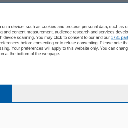
io
Chi Siamo
Redazione
 on a device, such as cookies and process personal data, such as uni
ising and content measurement, audience research and services deve
Editore
gh device scanning. You may click to consent to our and our
1731 par
li
Contatti
ferences before consenting or to refuse consenting. Please note th
ariano
Privacy e Policy
essing. Your preferences will apply to this website only. You can cha
on at the bottom of the webpage.
bassa
alcio Como
 Serie B
alcio Como
 Serie A
 Serie A Femminile
e