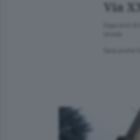
Via X
Dopo anni di 
strada
Sarà anche l’