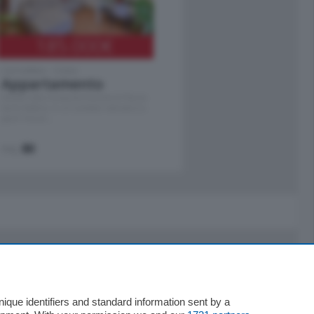
185.000
€
Cernobbio - Como
Appartamento
Situato nella tranquilla frazione di Piazza
Santo Stefano, in un contesto riservato e a
pochi minuti …
mq.
80
Servizi
Necrologie
que identifiers and standard information sent by a