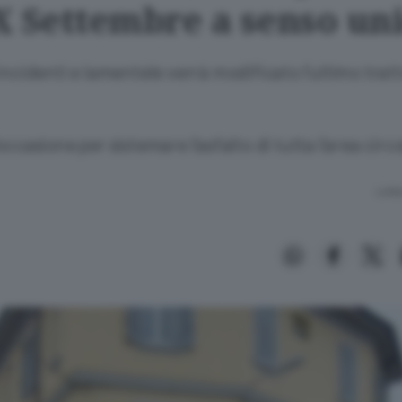
X Settembre a senso un
incidenti e lamentele verrà modificato l’ultimo tratt
occasione per sistemare l’asfalto di tutta l’area cir
Lettu