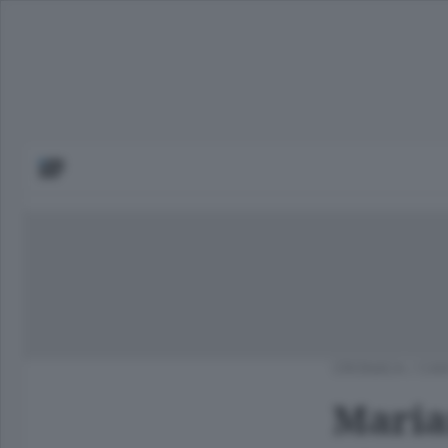
CRONACA
/
CAN
Marian