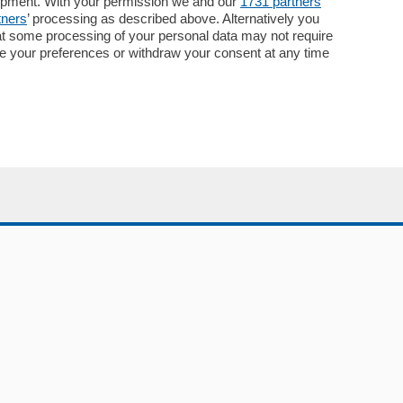
lopment. With your permission we and our
1731 partners
Pubblicità
tners
’ processing as described above. Alternatively you
Concorsi
at some processing of your personal data may not require
Abbonamenti
nge your preferences or withdraw your consent at any time
Più letti
Le aziende comunicano
Speciali
Cinema
ChiCercaCasa
Archivio
Meteo
Skill Alexa
Elezioni 2024