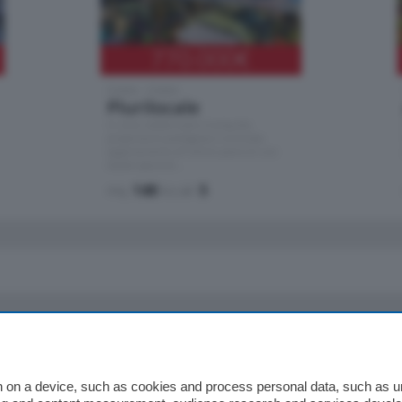
770.000
€
Como - Como
Plurilocale
in zona residenziale e tranquilla,
proponiamo prestigioso e luminoso
appartamento all'ultimo piano di uno
stabile signorile …
mq.
140
locali:
5
io
Chi Siamo
Redazione
 on a device, such as cookies and process personal data, such as uni