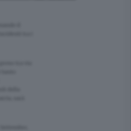
inando il
ncidenti tra i
preso tra via
i Santo
li della
arcia, sarà
X Settembre,