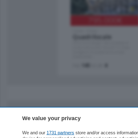
795.000
€
Como - Como
Quadrilocale
Zona Como Borghi. Nel complesso di
nuova costruzione "JIULIUS" in Classe
Energetica A2 proponiamo ampio
Quadrilocale …
mq.
145
locali:
4
We value your privacy
Sezioni
Territor
Cronaca
Como
We and our
1731 partners
store and/or access information