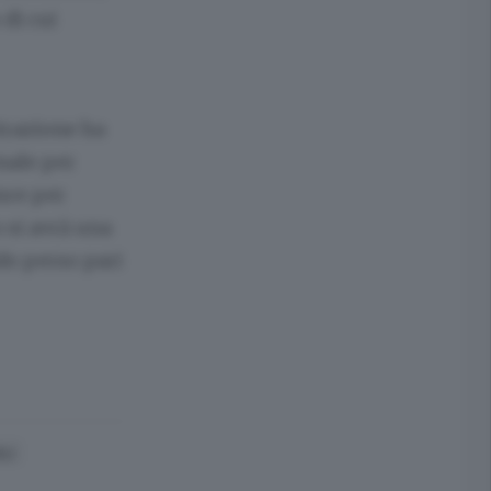
 di cui
trazione ha
nale per
nce per
o si avrà una
do perso pari
LI