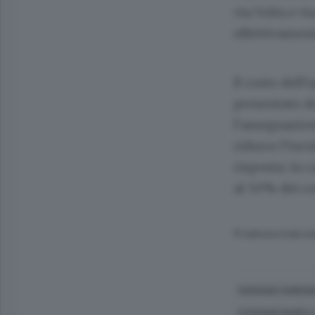
via Volta e vi
effettivament
Il costo dell
presentato d
l’assegnazion
ridurre l’inci
risposta: in 
al 50% dei co
© RIPRODUZIONE RI
MARIANO COMEN
STEFANO MARELL