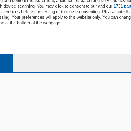
ising and content measurement, audience research and services deve
Editore
gh device scanning. You may click to consent to our and our
1731 par
li
Contatti
ferences before consenting or to refuse consenting. Please note th
ariano
Privacy e Policy
essing. Your preferences will apply to this website only. You can cha
on at the bottom of the webpage.
bassa
alcio Como
 Serie B
alcio Como
 Serie A
 Serie A Femminile
e