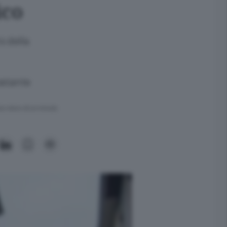
ico
o della
costante
ra meno di un minuto.