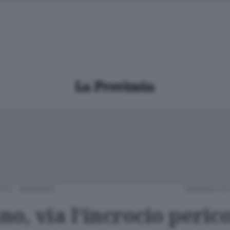
TÙ - MARIANO
VENERDÌ 05
o, via l’incrocio peric