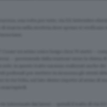
curezza, una volta per tutte, via XX Settembre elim
di marcia nella strettoia dove spesso si verificano i
incrociano.
? Creare un senso unico lungo circa 70 metri – com
avour – provenendo dalla stazione verso la chiesa d
n solo: in questo tratto saranno realizzati anche dei
 pedonali per mettere in sicurezza gli utenti debo
re in via Volta, sul lato destro rispetto al senso di m
 marciapiedi.
 vie interessate dai lavori – quindi il tratto di via X