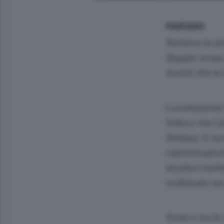
MARIANO
Mettere in si
doppio senso 
mezzi che si 
La soluzione
Volta e via C
Stefano. E no
camminamenti
strada e inolt
realizzato un
Tutte e tre le