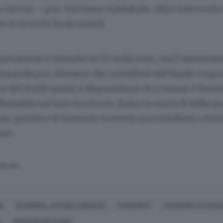
a Cavour -, poi, verranno riasfaltate, altro intervento
e si avverte la necessità.
’operazione è stimato in 95 mila euro, ma l’amminis
omanda per ottenere dei contributi dal bando regio
e dei fondi messi a disposizione di Comuni e Provi
dentalità sul loro territorio. Entro la metà di febbrai
caso positivo il Comune riceverà un contributo a fon
sti.
SERVATA
SE
ECONOMIA, AFFARI E FINANZA
TRASPORTI
TRASPORTI STRADA
I
MARIANO METTERE