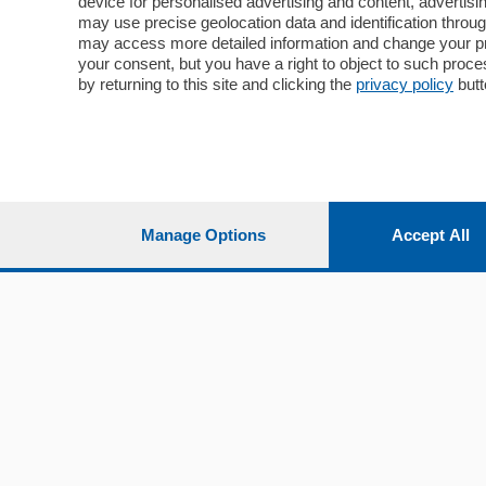
device for personalised advertising and content, advert
Economia
Cintura
may use precise geolocation data and identification throu
Cultura e Spettacoli
Lago e val
may access more detailed information and change your pre
Sport
Cantù e M
your consent, but you have a right to object to such proc
Editoriali
Erba
by returning to this site and clicking the
privacy policy
butt
Podcast
Olgiate e 
Quatar Pass
Media Inglese
Sport
Storie nella Breva
Dirette C
Focus
Classifica
Manage Options
Accept All
Up
Notizie C
Dossier
Classifica
Classifica
Settimanali
Classifich
L'Ordine
Imprese & Lavoro
Diogene
Salute & Benessere
Frontiera