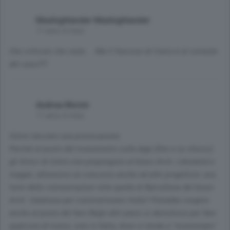
Maxhighlander Maxhighlander
11 anni, 6 mesi
Che criticoni che siete.... Ma il Vescovo di Como è al corrente
del caso?!?
Andrea Morini
11 anni, 6 mesi
Vorrei lanciare una provocazione.
Perchè al posto del monumento sulla diga (fine a se stesso)
gli Amici di Como non propongono al bravo Arch. Libeskind e
magari, attraverso un concorso anche ad altri progettisti, una
torre delle comunicazioni stile quella di Barcellona del bravo
Arch. Calatrava per commemorare Volta? Potrebbe sorgere
anche al posto del faro.Negli altri paesi si demolisce per fare
qualcosa di nuovo, solo in Italia, dove si tende a "museizzare"