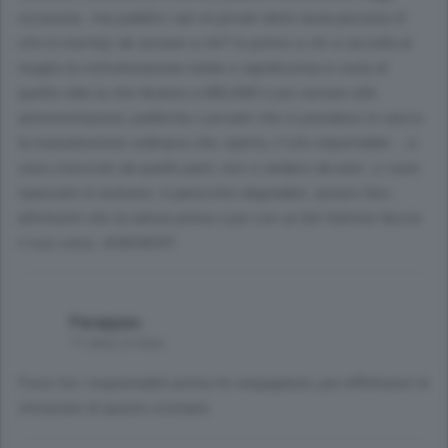
sicurezza , ma pubblici vari et privati dieto lauta pecunia (il
sito lo merita); da versare a chi? in primis a chi si accolla al
meglio la ristrutturazione totale e rapidissima in vista di
quella roba la che faranno a MILANO e poi versare alle
amministrazioni, pubbiche o private che si prendono in carico
la manutenzione ordinaria che, riperto, il sito imporrebbe... ci
sono cresciuto da quelle parti, non ci andavo da anni. ci sono
ripassato in autunno. è parecchio degradato. povero faro...
altrimenti che la natura prima o poi con un bel fulmine faccia
il suo corso. AHAHAH!!!
Parappao .
11 anni, 6 mesi
Fossi tra i responsabili prima mi vergognerei, poi effettuerei la
rimozione di questo scempio.