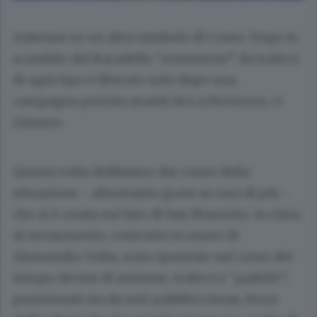
Antenne su un altro simbolo di Como. Dopo lo
scandalo del Baradello “sommerso” da tralicci
di ogni tipo e liberato solo dopo una
campagna portata avanti da La Provincia, ci
risiamo.
Questa volta dobbiamo dar conto della
situazione - altrettanto grave se non di più -
che si è creata sul faro di San Maurizio. In cima
al monumento, costruito in onore di
Alessandro Volta, sono spuntate nel corso del
tempo decine di antenne, tralicci e “padelle”,
posizionati sia da enti pubblici (Anas, forze