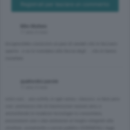
Registrati per lasciare un commento
Milo Molteni
11 anni, 6 mesi
bisognerebbe conoscere un paio di vandali che le facciano
sparire.. e se le rivendano alla faccia degli ... che le hanno
installate
quattordici parole
11 anni, 6 mesi
visto così... uno schifo, in ogni senso. classico. io farei pero
cosi: premesso che di trasmissioni nozioni zero, e
ammettendo le moderne tecnologie lo consentano,
posizionerei una o due antennine al meglio integrate alla
struttura. ovviamente x servizi pubblici ESSENZIALI, leggi