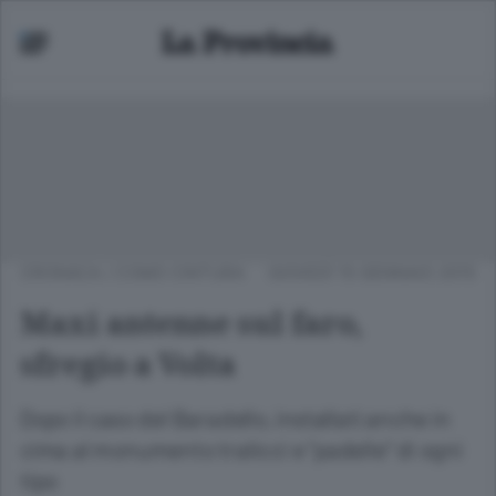
CRONACA
/
COMO CINTURA
GIOVEDÌ 15 GENNAIO 2015
Maxi antenne sul faro,
sfregio a Volta
Dopo il caso del Baradello, installati anche in
cima al monumento tralicci e “padelle” di ogni
tipo