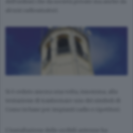
dell’ordine) che da società private ma anche da
alcuni radioamatori.
Si è ceduto ancora una volta, insomma, alla
tentazione di trasformare uno dei simboli di
Como in base per impianti radio e ripetitori.
L’installazione delle orribili antenne ha