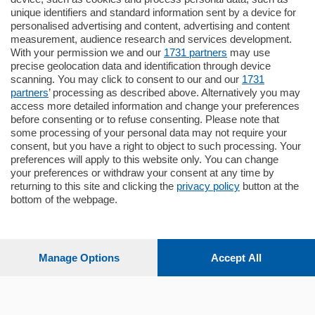
unique identifiers and standard information sent by a device for
Cernobbio - Como
personalised advertising and content, advertising and content
Appartamento
measurement, audience research and services development.
Situato nella tranquilla frazione di Piazza
With your permission we and our
1731 partners
may use
Santo Stefano, in un contesto riservato e a
precise geolocation data and identification through device
pochi minuti …
scanning. You may click to consent to our and our
1731
partners
’ processing as described above. Alternatively you may
mq.
80
access more detailed information and change your preferences
before consenting or to refuse consenting. Please note that
some processing of your personal data may not require your
consent, but you have a right to object to such processing. Your
preferences will apply to this website only. You can change
your preferences or withdraw your consent at any time by
returning to this site and clicking the
privacy policy
button at the
bottom of the webpage.
Sezioni
Settimanali
Manage Options
Accept All
Territorio