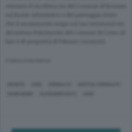
ottenuto il via libera sia del Comune di Brunate
sul fronte urbanistico e del paesaggio (visto
che il monumento sorge sul suo territorio) sia
del settore Patrimonio del Comune di Como (il
faro è di proprietà di Palazzo Cernezzi).
© RIPRODUZIONE RISERVATA
BRUNATE
COMO
CRIMINALITÀ
GIUSTIZIA, CRIMINALITÀ
DAVIDE BODINI
ALESSANDRO VOLTA
ANAS