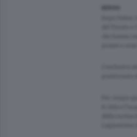
DERVIO
Dopo Dubai, L
del Tronto e C
che hanno osp
pranzi e cene
L’esclusiva a
posizionata 
Per cinque gi
il cielo e l’
della cucina 
Legnoncino ch