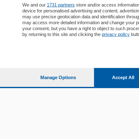
Cronaca
Como
We and our
1731 partners
store and/or access information
device for personalised advertising and content, advert
Economia
Cintura
may use precise geolocation data and identification throu
Cultura e Spettacoli
Lago e val
may access more detailed information and change your pre
Sport
Cantù e M
your consent, but you have a right to object to such proc
Editoriali
Erba
by returning to this site and clicking the
privacy policy
butt
Podcast
Olgiate e 
Quatar Pass
Media Inglese
Sport
Storie nella Breva
Dirette C
Focus
Classifica
Manage Options
Accept All
Up
Notizie C
Dossier
Classifica
Classifica
Settimanali
Classifich
L'Ordine
Imprese & Lavoro
Diogene
Salute & Benessere