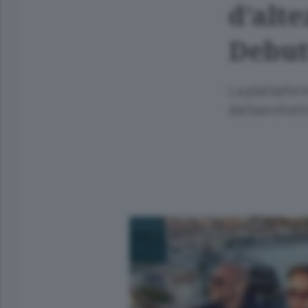
d’alte
Debut
La piattaform
del banchetto