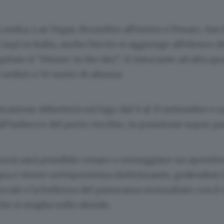
ondra, Las Vegas, Bruxelles all’estero e Pesaro, Sa
arpi in Italia, anche Dervio si aggiunge all’elenco de
itato il “Dinner in the sky”, il ristorante ad alta qu
 seduti a 50 metri di altezza.
ttrazione debutterà sul lago dal 9 al 13 settembre e s
all’imbocco del porto vecchio, in posizione super p
orni sarà possibile cenare o sorseggiare un aperitiv
acqua e vivere un’esperienza elettrizzante, godendosi 
locale e la bellezza del panorama mozzafiato con i
e si staglia sullo sfondo.