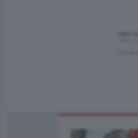
Pietro C
5 anni, 11
E se devi 