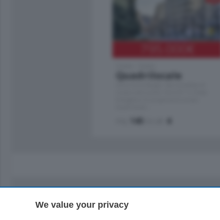
795.000
€
Como - Como
Quadrilocale
Zona Como Borghi. Nel complesso di nuova
costruzione "JIULIUS" in Classe Energetica
A2 proponiamo ampio Quadrilocale …
mq.
145
locali:
4
We value your privacy
Sezioni
Territor