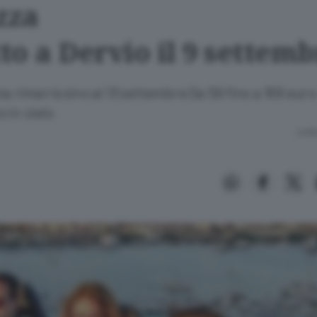
zza
to a Dervio il 9 settemb
a rimarrà sino al 13 settembre Da 59 fino a 169 euro:
 in cielo
Lettu