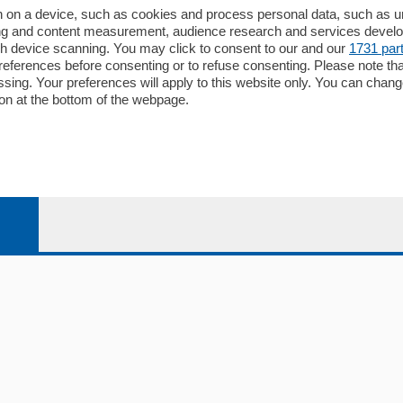
Redazione
 on a device, such as cookies and process personal data, such as uni
ising and content measurement, audience research and services deve
Editore
gh device scanning. You may click to consent to our and our
1731 par
li
Contatti
ferences before consenting or to refuse consenting. Please note th
ariano
Privacy e Policy
essing. Your preferences will apply to this website only. You can cha
on at the bottom of the webpage.
bassa
alcio Como
 Serie B
alcio Como
 Serie A
 Serie A Femminile
e