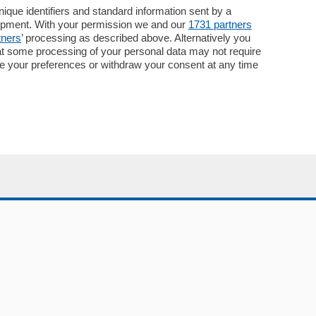
Necrologie
que identifiers and standard information sent by a
lopment. With your permission we and our
1731 partners
Pubblicità
tners
’ processing as described above. Alternatively you
Concorsi
at some processing of your personal data may not require
Abbonamenti
nge your preferences or withdraw your consent at any time
Più letti
Le aziende comunicano
Speciali
Cinema
ChiCercaCasa
Archivio
Meteo
Skill Alexa
Elezioni 2024