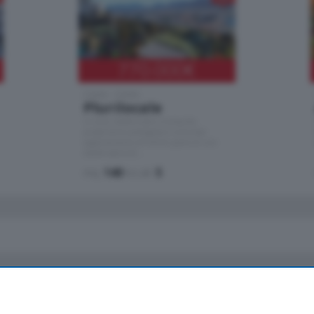
770.000
€
Como - Como
Plurilocale
in zona residenziale e tranquilla, proponiamo
prestigioso e luminoso appartamento
all'ultimo piano di uno stabile signorile …
mq.
140
locali:
5
io
Chi Siamo