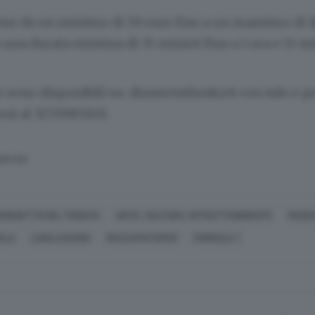
ono da un minimo di 59 euro fino a un massimo di 16
una durata minima di 35 minuti fino a 1 ora e 15 mi
 sono disponibili su: dinnerinthesky.it con info e 
oni al 327.9985801.
SERVATA
ENEDETTO DEL TRONTO
ARTE, CULTURA, INTRATTENIMENTO
MUSIC
LLI
LUIGI LUSARDI
MOZZAFIATOPER
FORMULA 1