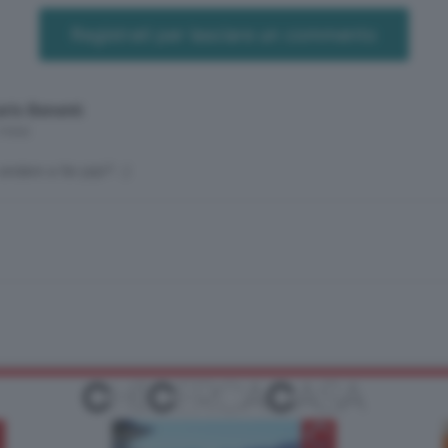
Registrati per lasciare un commento
arlo Benenti
 mesi
andare a far pipì? :-)