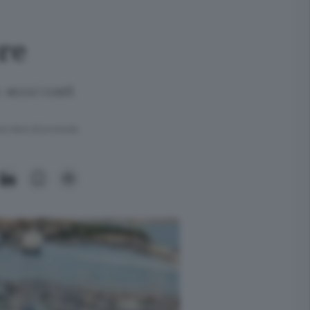
re
 ecco i costi
ra meno di un minuto.