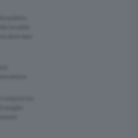
n Benedetto
lle località
ota dove fare
arà
anoramica.
o sospesi tra
il meglio
l monte