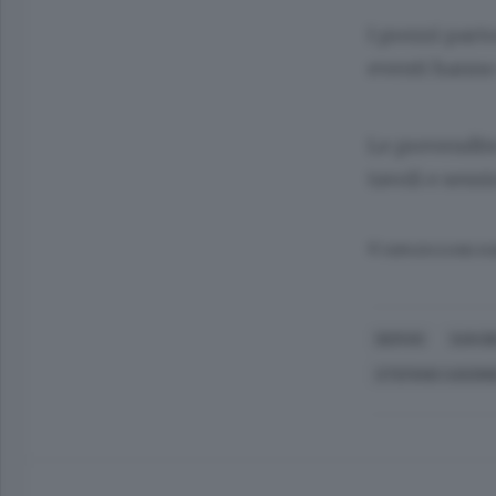
I prezzi part
eventi hanno 
Le prevendite
tavoli e sessi
© RIPRODUZIONE RI
DERVIO
SAN B
STEFANO CASSINE