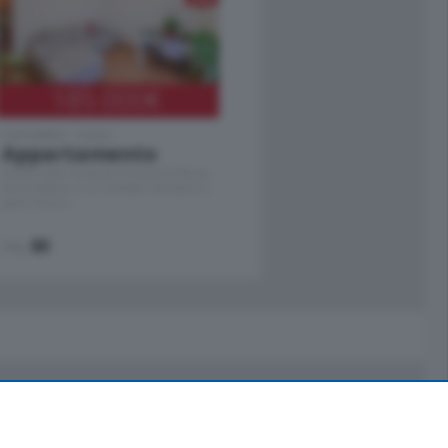
185.000
€
Cernobbio - Como
Appartamento
Situato nella tranquilla frazione di Piazza
Santo Stefano, in un contesto riservato e a
pochi minuti …
mq.
80
Servizi