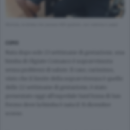
Michela, la bimba che pesava 400 grammi, con mamma e papà
COMO
Nata dopo sole 23 settimane di gestazione, una
bimba di Olgiate Comasco è sopravvissuta
senza problemi di salute. Il caso, rarissimo,
visto che il limite della sopravvivenza è quello
delle 22 settimane di gestazione, è stato
presentato oggi all’ospedale Sant’Anna di San
Fermo dove la bimba è nata il 31 dicembre
scorso.