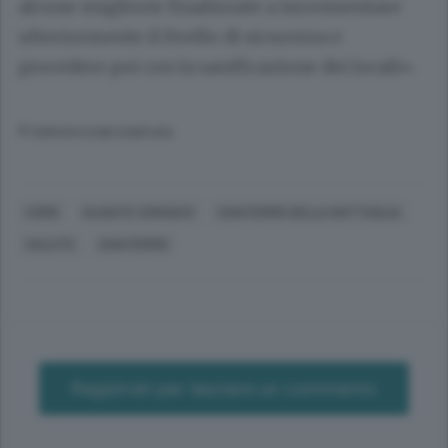
alcune migliorie finalizzate a incrementare
ulteriormente il livello di sicurezza e
procedere poi con la sanificazione dei locali».
© RIPRODUZIONE RISERVATA
COMO
OLGIATE COMASCO
SAN FERMO DELLA BATTAGLIA
SALUTE
SAN FERMO
Registrati per lasciare un commento