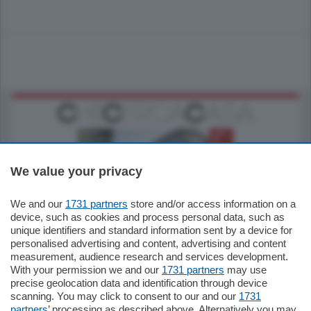
We value your privacy
We and our
1731 partners
store and/or access information on a
795.000
€
device, such as cookies and process personal data, such as
unique identifiers and standard information sent by a device for
Como - Como
personalised advertising and content, advertising and content
Quadrilocale
measurement, audience research and services development.
Zona Como Borghi. Nel complesso di
With your permission we and our
1731 partners
may use
nuova costruzione "JIULIUS" in Classe
precise geolocation data and identification through device
Energetica A2 proponiamo ampio
scanning. You may click to consent to our and our
1731
Quadrilocale …
partners
’ processing as described above. Alternatively you may