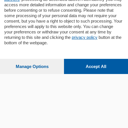
mq.
145
locali:
4
access more detailed information and change your preferences
before consenting or to refuse consenting. Please note that
some processing of your personal data may not require your
consent, but you have a right to object to such processing. Your
preferences will apply to this website only. You can change
your preferences or withdraw your consent at any time by
returning to this site and clicking the
privacy policy
button at the
bottom of the webpage.
Sezioni
Settimanali
Manage Options
Accept All
Territorio
Sport
Chi Siamo
Servizi