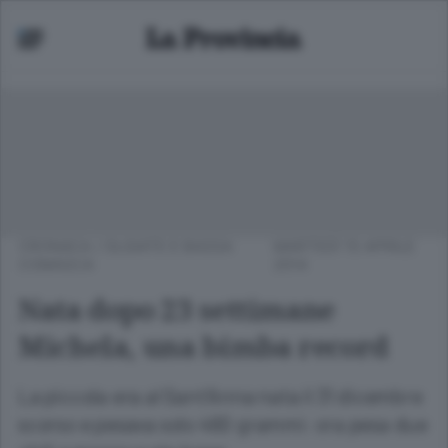
CRONACA
/
OLGIATE E BASSA
MARTEDÌ 15 APRILE
COMASCA
2014
Nata dopo 23 settimane
Michela, una bimba record
La piccola era al Sant’Anna nata il 31 dicembre
scorso e pesava solo 460 grammi: ora pesa due