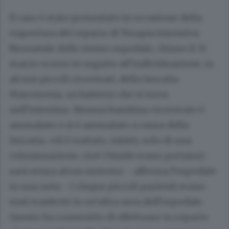
Il caso è stato presentato in occasione della
riapertura del reparto di Terapia Intensiva
Neonatale dello stesso ospedale, chiuso il 31
marzo scorso in seguito all’individuazione, in
alcuni piccoli ricoverati, della Serratia
Marcescens, un batterio che si trova
nell’intestino. Nessun bambino ricoverato è
ammalato o si è ammalato a causa della
Serratia. «Si è trattato, infatti, solo di una
colonizzazione, cioè i bimbi erano portatori
sani senza alcun sintomo - afferma l’ospedale
in una nota - I cinque piccoli pazienti erano
stati trasferiti in un’altra area dell’ospedale.
Questo ha consentito di effettuare in reparto