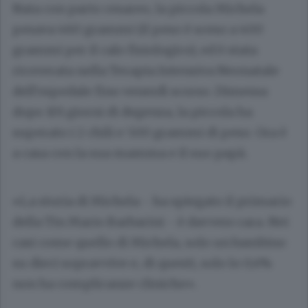
Nata con parto cesareo, la piccola Michela
pesava 460 grammi (il peso è sceso a 400
grammi per il calo fisiologico), ed è stata
ricoverata nella Terapia Intensiva Neonatale
dell’ospedale fino venerdì scorso. Dimessa
dopo 101 giorni di degenza, la piccola ha
superato i 2 chili e 500 grammi di peso. Ora è
a casa con la sua mamma e il suo papà.
«La storia di Michela - ha spiegato il primario
della Tin Mario Barbarini - è davvero rara. Nei
casi come quello di Michela, solo un bambino
su dieci sopravvive e, di questi, solo lo 0,4%
non ha complicanze cliniche».