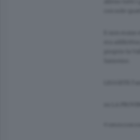
alleno tutti i
con sole quat
E non erano e
era addirittur
proprio la Va
Sanremo.
LEGGETE
l’a
su
LA PROVI
© RIPRODUZIONE RI