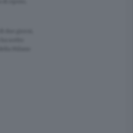
a di riposo,
i due giorni,
 ha scelto
 della Milano