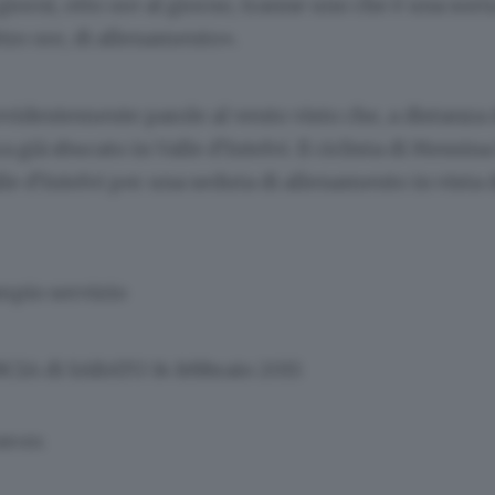
 giorni, otto ore al giorno, tranne uno che è una sort
tro ore, di allenamento».
videntemente parole al vento visto che, a distanza d
a già sbucato in Valle d’Intelvi. Il ciclista di Messina
lle d’Intelvi per una seduta di allenamento in vista
mpio servizio
NCIA
di
SABATO 14 febbraio 2015
SERVATA