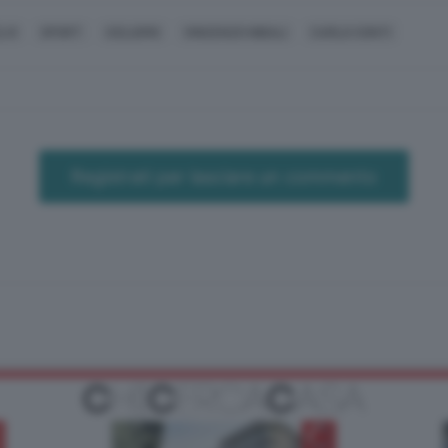
LVI
SPORT
CICLISMO
VINCENZO NIBALI
CARLO CONTI
Registrati per lasciare un commento