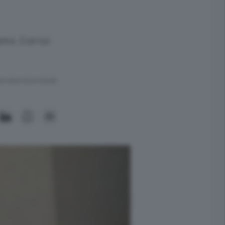
smo. Con lui
ra meno di un minuto.