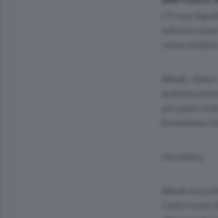
C’è uno Squal
scherzi a part
corsa ciclisti
Nibali, class
mattina ment
più parti ind
bravissimo
D
Che fatica
Nibali era re
Carlo Conti
c