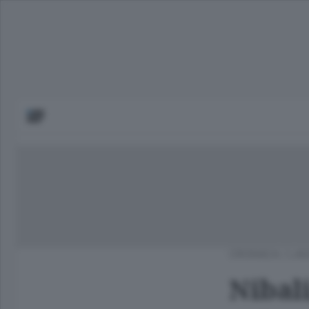
CRONACA
/
LAG
Nibali