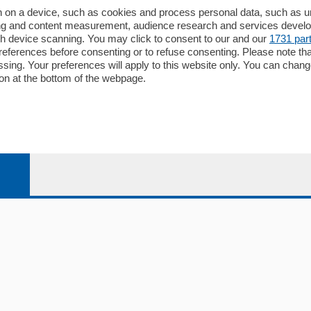
Redazione
 on a device, such as cookies and process personal data, such as uni
ising and content measurement, audience research and services deve
Editore
gh device scanning. You may click to consent to our and our
1731 par
li
Contatti
ferences before consenting or to refuse consenting. Please note th
ariano
Privacy e Policy
essing. Your preferences will apply to this website only. You can cha
on at the bottom of the webpage.
bassa
alcio Como
 Serie B
alcio Como
 Serie A
 Serie A Femminile
e