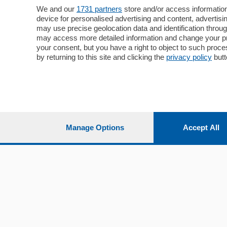
Cronaca
Como
We and our
1731 partners
store and/or access information
device for personalised advertising and content, advert
Economia
Cintura
may use precise geolocation data and identification throu
Cultura e Spettacoli
Lago e val
may access more detailed information and change your pre
Sport
Cantù e M
your consent, but you have a right to object to such proc
Editoriali
Erba
by returning to this site and clicking the
privacy policy
butt
Podcast
Olgiate e 
Quatar Pass
Media Inglese
Sport
Storie nella Breva
Dirette C
Focus
Classifica
Manage Options
Accept All
Up
Notizie C
Dossier
Classifica
Classifica
Settimanali
Classifich
L'Ordine
Imprese & Lavoro
Diogene
Salute & Benessere