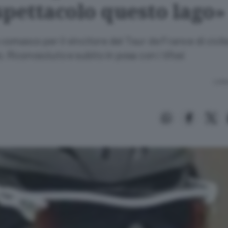
spettacolo questo lago»
omasco per il vincitore del Tour de France di cicli
. Riconosciuto e subito in posa con i tifosi
Lettu