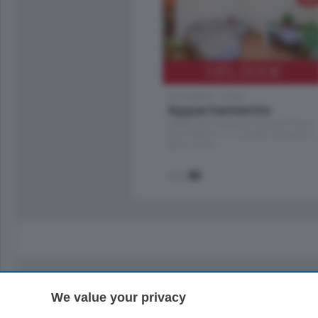
185.000
€
Cernobbio - Como
Appartamento
Situato nella tranquilla frazione di Piazza
Santo Stefano, in un contesto riservato e a
pochi minuti …
mq.
80
We value your privacy
Sezioni
Territor