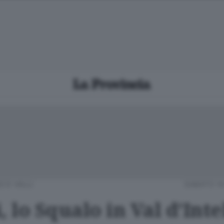
O E VALLI
SABATO 14
, lo Squalo in Val d’Inte