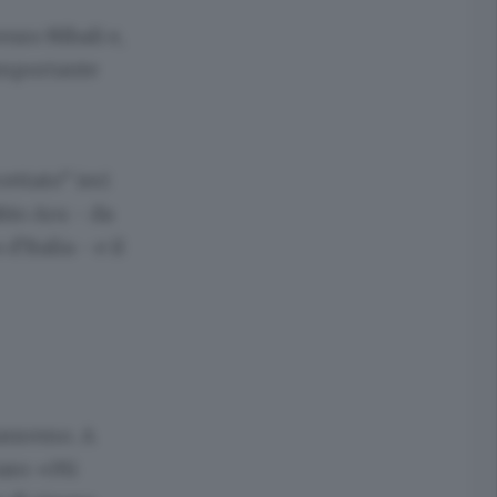
enzo Nibali
e,
 importante
ettato” ieri
bio Aru
- da
’Italia - e il
Sanremo. A
iaro: «Mi