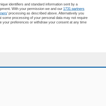
Necrologie
que identifiers and standard information sent by a
lopment. With your permission we and our
1731 partners
Pubblicità
tners
’ processing as described above. Alternatively you
Concorsi
at some processing of your personal data may not require
Abbonamenti
nge your preferences or withdraw your consent at any time
Più letti
Le aziende comunicano
Speciali
Cinema
ChiCercaCasa
Archivio
Meteo
Skill Alexa
Elezioni 2024