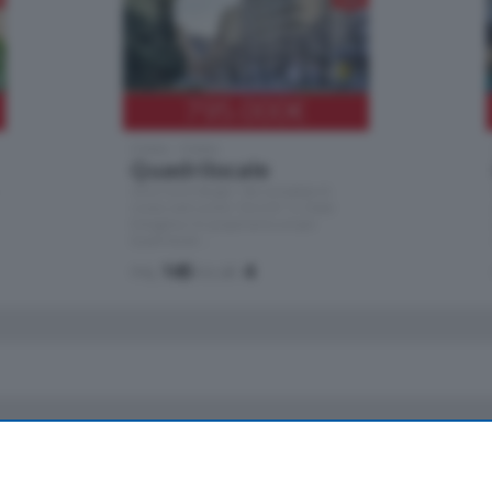
795.000
€
Como - Como
Quadrilocale
Zona Como Borghi. Nel complesso di
nuova costruzione "JIULIUS" in Classe
Energetica A2 proponiamo ampio
Quadrilocale …
mq.
145
locali:
4
io
Chi Siamo