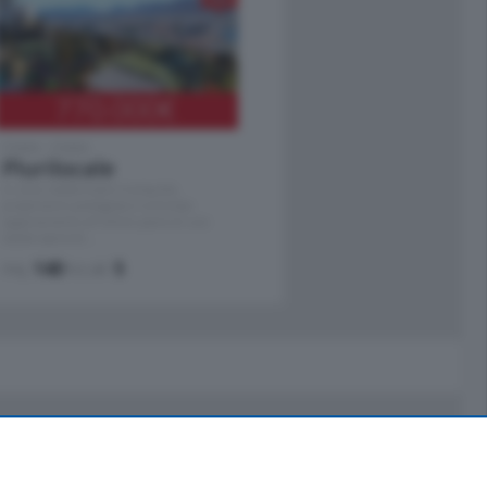
770.000
€
Como - Como
Plurilocale
in zona residenziale e tranquilla,
proponiamo prestigioso e luminoso
appartamento all'ultimo piano di uno
stabile signorile …
mq.
140
locali:
5
Servizi