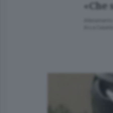
«Che 
Allenamento c
Aru e Cataldo