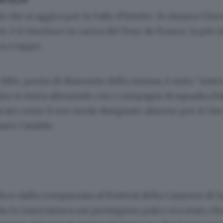
o che si aggira per la Valle d’Intelvi. Si chiama
Vinc
e, è il vincitore in carica del Tour de France, la più
ca a tappe.
e 1984, punta di diamante della Astana, è stato “interc
re si stava allenando con i compagni di squadra
Fa
icato come il suo erede designato almeno per il Giro d
ario Cataldo
.
duce dalla comparsata al Festival della Canzone di 
he lo intervistava sul prestigioso palco era stato ch