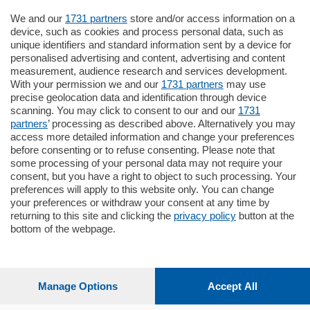
We and our
1731 partners
store and/or access information on a
770.000
€
device, such as cookies and process personal data, such as
unique identifiers and standard information sent by a device for
Como - Como
personalised advertising and content, advertising and content
Plurilocale
measurement, audience research and services development.
in zona residenziale e tranquilla,
With your permission we and our
1731 partners
may use
proponiamo prestigioso e luminoso
precise geolocation data and identification through device
appartamento all'ultimo piano di uno
scanning. You may click to consent to our and our
1731
stabile signorile …
partners
’ processing as described above. Alternatively you may
mq.
140
locali:
5
access more detailed information and change your preferences
before consenting or to refuse consenting. Please note that
some processing of your personal data may not require your
consent, but you have a right to object to such processing. Your
preferences will apply to this website only. You can change
your preferences or withdraw your consent at any time by
returning to this site and clicking the
privacy policy
button at the
bottom of the webpage.
Sezioni
Settimanali
Manage Options
Accept All
Territorio