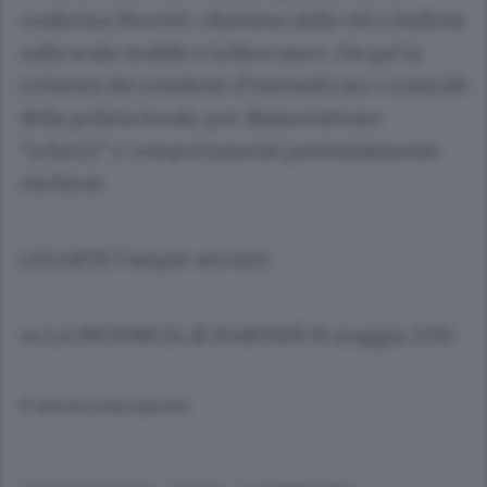
conferma Moretti: «Buttano delle viti o bulloni
sulla scala mobile e la bloccano». Da qui la
richiesta dei residenti d’intensificare i controlli
della polizia locale, per disincentivare
“scherzi” e comportamenti potenzialmente
rischiosi.
LEGGETE
l’ampio servizio
su
LA PROVINCIA
di
MARTEDÌ 19 maggio 2015
© RIPRODUZIONE RISERVATA