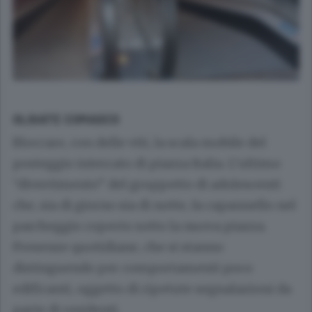
OLGIATE COMASCO
Bloccare, con delle viti, la scala mobile del
posteggio interrato di piazza Italia. L’ultimo
“divertimento” del gruppetto di adolescenti
che, sia di giorno sia di notte, fa capannello nel
parcheggio coperto sotto la nuova piazza.
Presenze quotidiane, che si stanno
distinguendo per comportamenti poco
edificanti, oggetto di ripetute segnalazioni da
parte di residenti.