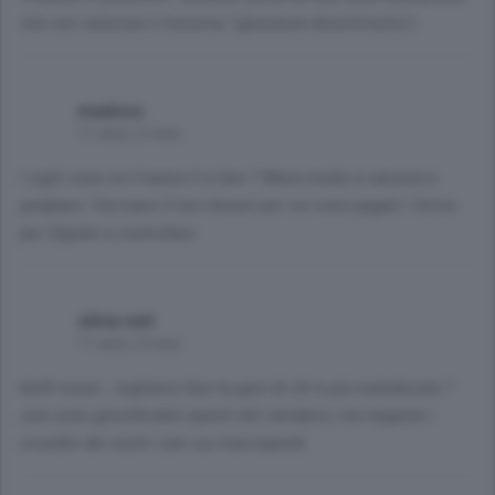
che non valorizza il teorema "ignoranza=divertimento") .
madoss .
11 anni, 2 mesi
I vigili cosa ce li hanno lì a fare ? Meno multe a vanvera e
pedalare. Facciano il loro dovere per cui sono pagati ! Girino
per Olgiate a controllare
silvia vert
11 anni, 2 mesi
keith moon...vogliamo fare la gare di chi è più maleducato ?
,non sono giustificabili questi atti vandalici, ma neppure i
ricordini dei nostri cani sui marciapiedi.