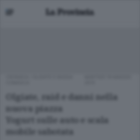
CRONACA
/
OLGIATE E BASSA
MARTEDÌ 19 MAGGIO
COMASCA
2015
Olgiate, raid e danni nella
nuova piazza
Yogurt sulle auto e scala
mobile sabotata