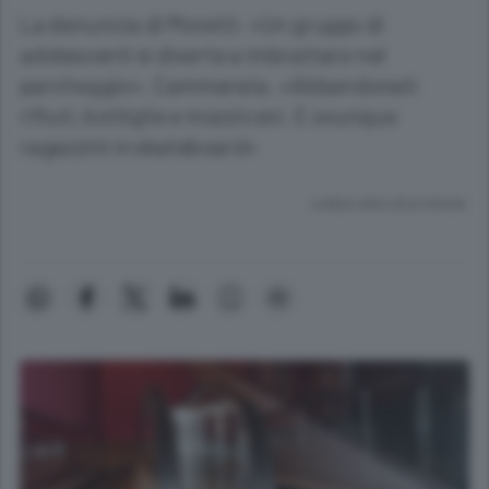
La denuncia di Moretti: «Un gruppo di
adolescenti si diverte a imbrattare nel
parcheggio». Cammarata. «Abbandonati
rifiuti, bottiglie e mozziconi. E ovunque
ragazzini in skateboard»
Lettura meno di un minuto.