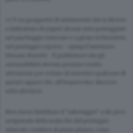
«C’è un gruppetto di adolescenti che si diverte
a imbrattare di yogurt alcune auto posteggiate
nel parcheggio interrato e a girare in bicicletta
nel posteggio coperto - spiega l’assessore
Simone Moretti
- Il problema è che gli
automobilisti devono prestare molta
attenzione per evitare di investire qualcuno di
questi ragazzi che, all’improvviso, sbuca in
sella alla bici».
Non meno fastidioso il “sabotaggio” a dir poco
artigianale della scala che dal posteggio
interrato conduce al piano piazza, come