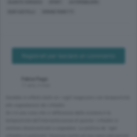
OLGIATE COMASCO
SPORT
AUTOMOBILISMO
IGOR CASTELLI
SIMONE MORETTI
Registrati per lasciare un commento
Felice Pago
11 anni, 2 mesi
Sarebbe in effetto bello se i vigili reagissero con tempestività
alle segnalazioni dei cittadini.
Se c'è una cosa che ci differenzia dalla svizzera è la
tempestività dell'intervento;senza di questa i cittadini si
sentono disencentivati a segnalare. La politica de "ogni
cittadino è poliziotto" funziona (unita ad una sana educazione