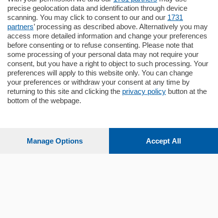
nuova costruzione "JIULIUS" in Classe
precise geolocation data and identification through device
Energetica A2 proponiamo ampio
scanning. You may click to consent to our and our
1731
Quadrilocale …
partners
’ processing as described above. Alternatively you may
mq.
145
locali:
4
access more detailed information and change your preferences
before consenting or to refuse consenting. Please note that
some processing of your personal data may not require your
consent, but you have a right to object to such processing. Your
preferences will apply to this website only. You can change
your preferences or withdraw your consent at any time by
returning to this site and clicking the
privacy policy
button at the
bottom of the webpage.
Sezioni
Settimanali
Manage Options
Accept All
Territorio
Sport
Chi Siamo