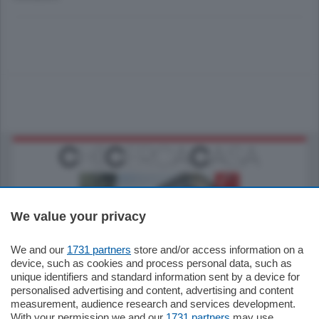
We value your privacy
We and our
1731 partners
store and/or access information on a
795.000
€
device, such as cookies and process personal data, such as
unique identifiers and standard information sent by a device for
Como - Como
personalised advertising and content, advertising and content
Quadrilocale
measurement, audience research and services development.
Zona Como Borghi. Nel complesso di
With your permission we and our
1731 partners
may use