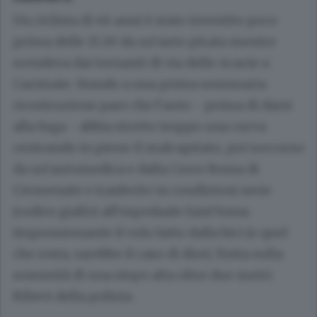
Un ciclista di 46 anni è stato investito poco
prima delle 15.30 da un’auto pirata mentre
scendeva dai tornanti di via delle Acacie a
Carimate. Stando a una prima sommaria
ricostruzione pare che l’auto - prima di darsi
alla fuga - abbia stretto troppo una curva
centrando in pieno il malcapitato, poi soccorso
da un’automedica e dalla Croce Rossa di
Cermenate e trasferito in condizioni serie
(codice giallo) all’ospedaale Sant’Anna.
Impressionante il volo fatto dalla bici (o quel
che resta, sarebbe il caso di dire), finita sulla
sommità di una siepe alta oltre due metri.
Rilievi della polizia.