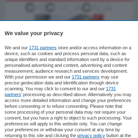
We value your privacy
We and our
1731 partners
store and/or access information on a
795.000
€
device, such as cookies and process personal data, such as
unique identifiers and standard information sent by a device for
Como - Como
personalised advertising and content, advertising and content
Quadrilocale
measurement, audience research and services development.
Zona Como Borghi. Nel complesso di
With your permission we and our
1731 partners
may use
nuova costruzione "JIULIUS" in Classe
precise geolocation data and identification through device
Energetica A2 proponiamo ampio
scanning. You may click to consent to our and our
1731
Quadrilocale …
partners
’ processing as described above. Alternatively you may
mq.
145
locali:
4
access more detailed information and change your preferences
before consenting or to refuse consenting. Please note that
some processing of your personal data may not require your
consent, but you have a right to object to such processing. Your
preferences will apply to this website only. You can change
your preferences or withdraw your consent at any time by
returning to this site and clicking the
privacy policy
button at the