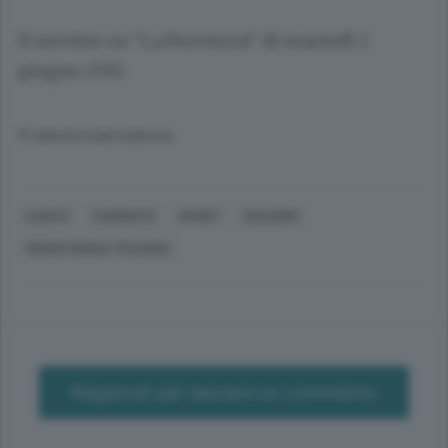
Il servizio su “La Provincia” di martedì 2
giugno 2015
© RIPRODUZIONE RISERVATA
CANTÙ
CARIMATE
SPORT
CICLISMO
CROCE ROSSA ITALIANA
Registrati per lasciare un commento