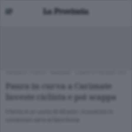
CRONACA
/
CANTÙ - MARIANO
LUNEDÌ 01 GIUGNO 2015
Paura in curva a Carimate
Investe ciclista e poi scappa
Il ferito è un uomo di 46 anni, ricoverato in
condizioni serie al Sant’Anna