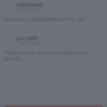
Andrea Marelli
11 anni, 2 mesi
Paolo Allievi...la campagna elettorale è finita...pietà
paolo allievi
11 anni, 2 mesi
Tolleranza zero per i pirati e pene esemplari basta col
buonismo!