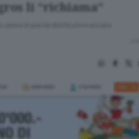
gros li “richiama”
la catena di grande distribuzione svizzera
Lettu