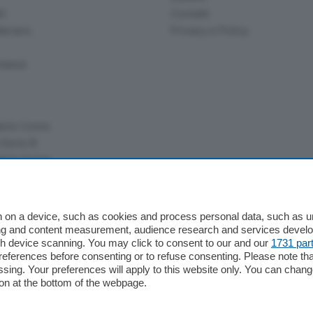
li
Contatti
ariano
Privacy e Policy
bassa
alcio Como
 Serie B
alcio Como
 Serie A
 Serie A Femminile
e
 on a device, such as cookies and process personal data, such as uni
ising and content measurement, audience research and services deve
gh device scanning. You may click to consent to our and our
1731 par
ferences before consenting or to refuse consenting. Please note th
essing. Your preferences will apply to this website only. You can cha
on at the bottom of the webpage.