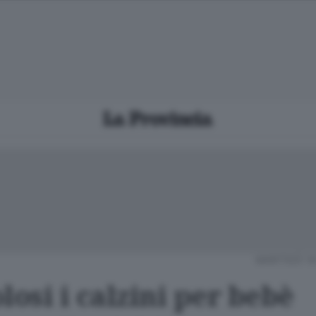
MARTEDÌ 16
losi i calzini per bebè