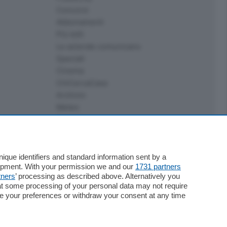
Concorsi
Abbonamenti
Più letti
Le aziende comunicano
Speciali
Cinema
ChiCercaCasa
Archivio
Meteo
Skill Alexa
Elezioni 2024
que identifiers and standard information sent by a
lopment. With your permission we and our
1731 partners
tners
’ processing as described above. Alternatively you
at some processing of your personal data may not require
nge your preferences or withdraw your consent at any time