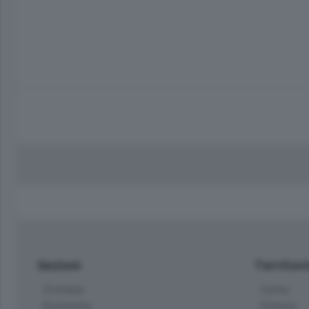
Sezioni
Territor
Cronaca
Como
Economia
Cintura