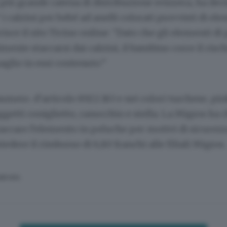
 più grande catena di distribuzione svizzera, ha deci
i calzini per bebé ad anelli colorati provvisti di ele
risce il sito Ticino online: “Dato che gli elementi di
mente staccarsi dai calzini, il bambino corre il risch
naglio in essi contenuto.”
 numero. d’articolo 8922.163 e nei colori turchese, pi
ggetti coniglietto, ranocchio e stella. La Migros ha c
 staccare l’elemento in peluche per motivi di sicurezz
iedere il rimborso di 6,80 franchi alle filiali Migros.
SERVATA