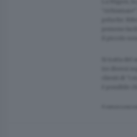
La Migros, la
“richiamare” 
peluche. Rife
possono facil
il piccolo so
Si tratta del
tre diversi so
clienti di “i
è possibile ch
© RIPRODUZIONE RI