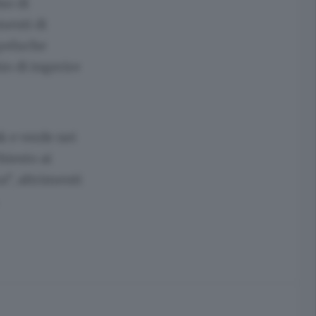
so di
menti di
 peluche
io di ingerire
nk e verde nei
hiesto ai
a”, altrimenti