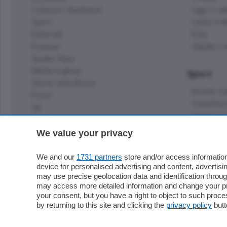
Cultura e Spettacoli
Lago e val
Sport
Cantù e M
Editoriali
Erba
Podcast
Olgiate e 
Quatar Pass
Media Inglese
Sport
Storie nella Breva
Dirette C
Focus
Classifica
Up
Notizie C
Dossier
Classifica
We value your privacy
Classifica
Settimanali
Classifich
We and our
1731 partners
store and/or access information
L'Ordine
device for personalised advertising and content, advert
may use precise geolocation data and identification throu
Imprese & Lavoro
may access more detailed information and change your pre
Diogene
your consent, but you have a right to object to such proc
Salute & Benessere
by returning to this site and clicking the
privacy policy
butt
Frontiera