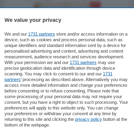
We value your privacy
We and our
1731 partners
store and/or access information on a
185.000
€
device, such as cookies and process personal data, such as
unique identifiers and standard information sent by a device for
Cernobbio - Como
personalised advertising and content, advertising and content
Appartamento
measurement, audience research and services development.
Situato nella tranquilla frazione di Piazza
With your permission we and our
1731 partners
may use
Santo Stefano, in un contesto riservato e a
precise geolocation data and identification through device
pochi minuti …
scanning. You may click to consent to our and our
1731
partners
’ processing as described above. Alternatively you may
mq.
80
access more detailed information and change your preferences
before consenting or to refuse consenting. Please note that
some processing of your personal data may not require your
consent, but you have a right to object to such processing. Your
preferences will apply to this website only. You can change
your preferences or withdraw your consent at any time by
returning to this site and clicking the
privacy policy
button at the
bottom of the webpage.
Sezioni