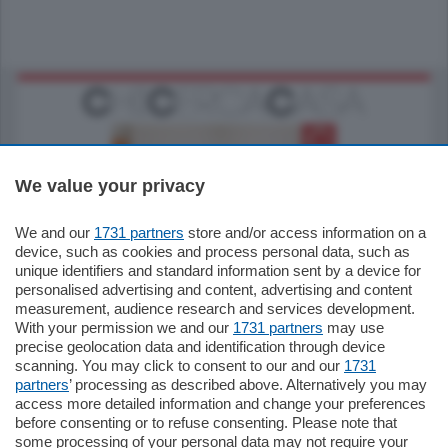
We value your privacy
We and our
1731 partners
store and/or access information on a
185.000
€
device, such as cookies and process personal data, such as
unique identifiers and standard information sent by a device for
Cernobbio - Como
personalised advertising and content, advertising and content
Appartamento
measurement, audience research and services development.
Situato nella tranquilla frazione di Piazza
With your permission we and our
1731 partners
may use
Santo Stefano, in un contesto riservato e a
precise geolocation data and identification through device
pochi minuti …
scanning. You may click to consent to our and our
1731
partners
’ processing as described above. Alternatively you may
mq.
80
access more detailed information and change your preferences
before consenting or to refuse consenting. Please note that
some processing of your personal data may not require your