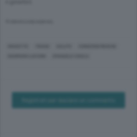
e genetici.
© RIPRODUZIONE RISERVATA
GROSOTTO
TIRANO
SALUTE
CONDIZIONI MEDICHE
GIANMARIO LUCCHINI
EMANUELE CASULA
Registrati per lasciare un commento