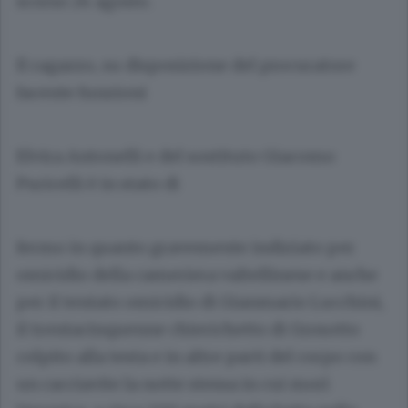
scorso 24 agosto.
Il ragazzo, su disposizione del procuratore
facente funzioni
Elvira Antonelli e del sostituto Giacomo
Puricelli è in stato di
fermo in quanto gravemente indiziato per
omicidio della cameriera valtellinese e anche
per il tentato omicidio di Gianmario Lucchini,
il trentacinquenne chierichetto di Grosotto
colpito alla testa e in altre parti del corpo con
un cacciavite la notte stessa in cui morì