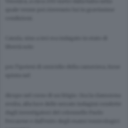
Veronica, a circa 200 metri dalla baita nella
quale venne poi rinvenuto lui in gravissime
condizioni.
Casula, sino a ieri era indagato in stato di
libertà solo
per l’ipotesi di omicidio della cameriera, forse
spinta nel
dirupo nel corso di un litigio. Ora la clamorosa
svolta, alla luce delle serrate indagini condotte
dagli investigatori del colonnello Paolo
Ferrarese e dall’esito degli esami tossicologici