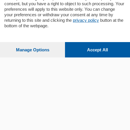
consent, but you have a right to object to such processing. Your
preferences will apply to this website only. You can change
your preferences or withdraw your consent at any time by
returning to this site and clicking the
privacy policy
button at the
bottom of the webpage.
Sezioni
Settimanali
Manage Options
Accept All
Territorio
Sport
Chi Siamo
Servizi