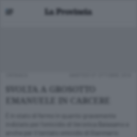
CRONACA
MARTEDÌ 07 OTTOBRE 2014
SVOLTA A GROSOTTO
EMANUELE IN CARCERE
È in stato di fermo in quanto gravemente
indiziato per l’omicidio di Veronica Balasamo e
anche per il tentato omicidio di Gianmario