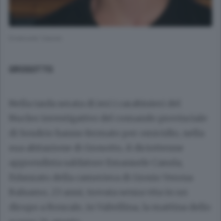
Emanuele Casula
GROSOTTO
Nella tarda serata di ieri i carabinieri del
Nucleo investigativo del comando provinciale
di Sondrio hanno fermato per omicidio, nella
sua abitazione di Grosotto, il diciottenne
apprendista saldatore Emanuele Casula,
fidanzato della cameriera di Grosio Verona
Balsamo, 23 anni, trovata senza vita in un
dirupo a Roncale, in Valtellina, la mattina dello